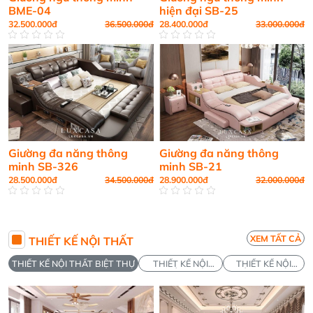
BME-04
hiện đại SB-25
32.500.000đ
36.500.000đ
28.400.000đ
33.000.000đ
Giường đa năng thông
Giường đa năng thông
minh SB-326
minh SB-21
28.500.000đ
34.500.000đ
28.900.000đ
32.000.000đ
XEM TẤT CẢ
THIẾT KẾ NỘI THẤT
THIẾT KẾ NỘI THẤT BIỆT THỰ
THIẾT KẾ NỘI
THIẾT KẾ NỘI
THẤT VĂN
THẤT CHUNG CƯ
PHÒNG