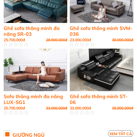
Ghế sofa thông minh đa
Ghế sofa thông minh SVM-
năng SR-03
036
25.700.000đ
28.900.000đ
23.000.000đ
30.000.000đ
Sofa thông minh đa năng
Ghế sofa thông minh ST-
LUX-SG1
06
25.700.000đ
33.000.000đ
33.000.000đ
35.900.000đ
XEM TẤT CẢ
GIƯỜNG NGỦ