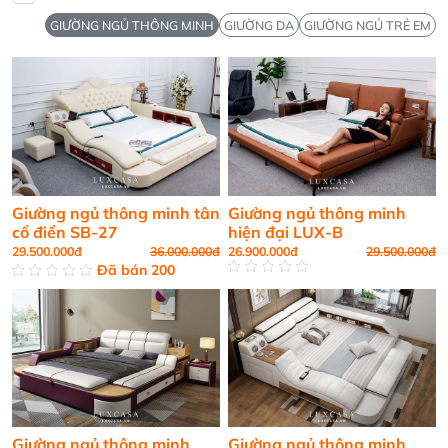
GIƯỜNG NGỦ THÔNG MINH
GIƯỜNG DA
GIƯỜNG NGỦ TRẺ EM
Giường ngủ thông minh tân
Giường ngủ thông minh
cổ điển SB-27
hiện đại LUX-B
29.500.000đ
36.000.000đ
26.900.000đ
29.500.000đ
Đã bán
200
Giường ngủ thông minh
Giường ngủ thông minh