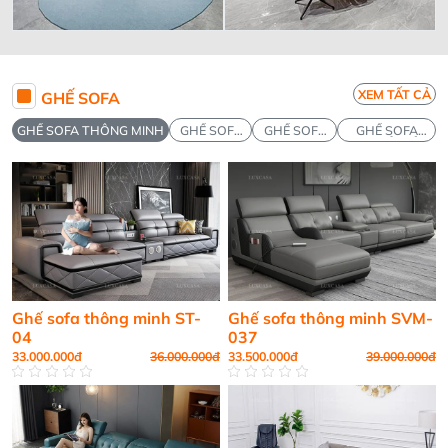
XEM TẤT CẢ
GHẾ SOFA
GHẾ SOFA THÔNG MINH
GHẾ SOFA
GHẾ SOFA
GHẾ SOFA
HIỆN ĐẠI
DA THẬT
TÂN CỔ ĐIỂN
Ghế sofa thông minh ST-
Ghế sofa thông minh SVM-
04
037
33.000.000đ
36.000.000đ
33.500.000đ
39.000.000đ