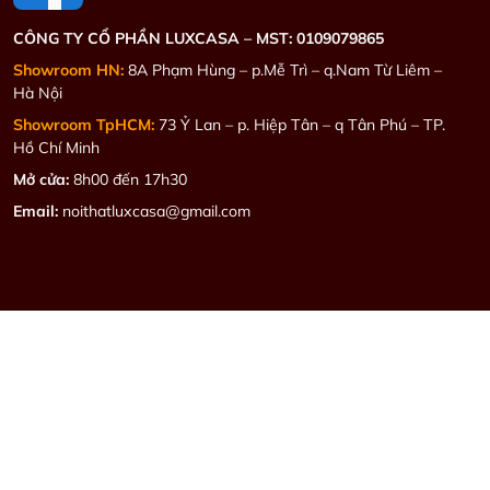
CÔNG TY CỔ PHẦN LUXCASA –
MST: 0109079865
Showroom HN:
8A Phạm Hùng – p.Mễ Trì – q.Nam Từ Liêm –
Hà Nội
Showroom TpHCM:
73 Ỷ Lan – p. Hiệp Tân – q Tân Phú – TP.
Hồ Chí Minh
Mở cửa:
8h00 đến 17h30
Email:
noithatluxcasa@gmail.com