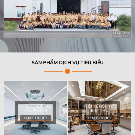
SẢN PHẨM DỊCH VỤ TIÊU BIỂU
THIẾT KẾ NỘI THẤT
THIẾT KẾ NỘI THẤT
VĂN PHÒNG
BIỆT THỰ
XEM CHI TIẾT
XEM CHI TIẾT