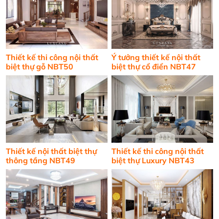
Thiết kế thi công nội thất
Ý tưởng thiết kế nội thất
biệt thự gỗ NBT50
biệt thự cổ điển NBT47
Thiết kế nội thất biệt thự
Thiết kế thi công nội thất
thông tầng NBT49
biệt thự Luxury NBT43