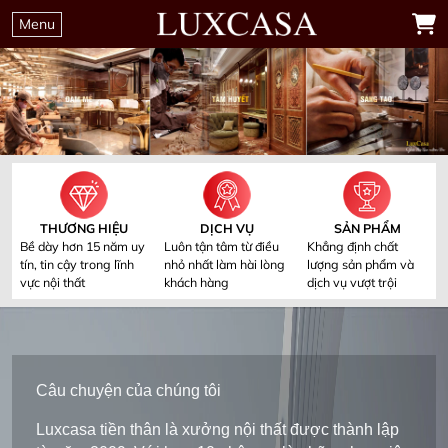
Menu
THƯƠNG HIỆU
DỊCH VỤ
SẢN PHẨM
Bề dày hơn 15 năm uy
Luôn tận tâm từ điều
Khẳng định chất
tín, tin cậy trong lĩnh
nhỏ nhất làm hài lòng
lượng sản phẩm và
vực nội thất
khách hàng
dịch vụ vượt trội
Câu chuyện của chúng tôi
Luxcasa tiền thân là xưởng nội thất được thành lập