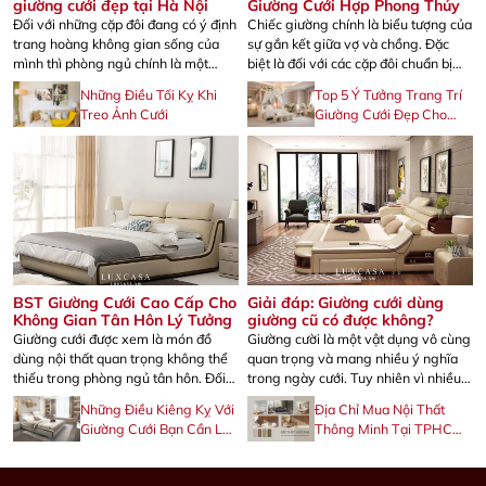
giường cưới đẹp tại Hà Nội
Giường Cưới Hợp Phong Thủy
Đối với những cặp đôi đang có ý định
Chiếc giường chính là biểu tượng của
trang hoàng không gian sống của
sự gắn kết giữa vợ và chồng. Đặc
mình thì phòng ngủ chính là một
biệt là đối với các cặp đôi chuẩn bị
trong những không gian được chăm
bước vào đời sống hôn nhân thì việc
Những Điều Tối Kỵ Khi
Top 5 Ý Tưởng Trang Trí
chút kỹ nhất. Nếu bạn đang tìm kiếm
chọn mẫu giường cưới, chọn ngày
Treo Ảnh Cưới
Giường Cưới Đẹp Cho
một địa chỉ mua giường cưới đẹp Hà
mua giường cưới, thậm chí là chọn
Đêm Tân Hôn
Nội thì ngay trong bài viết này,
ngày lắp giường cưới được cân nhắc
Luxcasa sẽ cùng bạn […]
rất kỹ lưỡng. […]
BST Giường Cưới Cao Cấp Cho
Giải đáp: Giường cưới dùng
Không Gian Tân Hôn Lý Tưởng
giường cũ có được không?
Giường cưới được xem là món đồ
Giường cười là một vật dụng vô cùng
dùng nội thất quan trọng không thể
quan trọng và mang nhiều ý nghĩa
thiếu trong phòng ngủ tân hôn. Đối
trong ngày cưới. Tuy nhiên vì nhiều
với các cặp đôi sắp kết hôn, việc chọn
khía cạnh mà thay vì mua mới, nhiều
Những Điều Kiêng Kỵ Với
Địa Chỉ Mua Nội Thất
giường và bố trí phòng cưới là một
người sẽ chọn sử dụng lại giường cũ.
Giường Cưới Bạn Cần Lưu
Thông Minh Tại TPHCM
quá trình đòi hỏi phải kỹ lưỡng và cẩn
Vậy giường cưới dùng giường cũ có
Ý
Đẹp Giá Tốt
thận. Nếu vẫn đang phân vân giữa
được không? Cùng tìm hiểu ngay
các […]
qua bài viết dưới […]