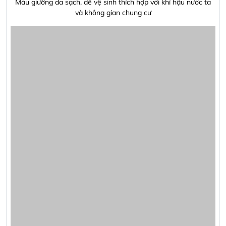
Giường ngủ bọc da cao cấp GD105
Ở góc nhìn chi tiết, Giường ngủ bọc da cao cấp GD0305 giúp
đánh giá rõ hơn đường may, cách bo cạnh, độ dày lớp đệm và
khả năng kết hợp với tab đầu giường, tủ áo, bàn trang điểm
hoặc hệ đèn ngủ. Một mẫu giường đẹp cần được đặt trong tổng
thể hài hòa để phòng ngủ vừa tiện nghi vừa dễ sử dụng hằng
ngày. Danh mục
nội thất phòng ngủ
sẽ giúp tham khảo thêm
cách phối đồng bộ.
CHẾ ĐỘ BẢO HÀNH
Bề mặt da thật: 36 tháng
Bề mặt da công nghiệp: 12 tháng
Khung và dát giường: 5 năm
Bảo hành chính hãng, bảo trì trọn đời