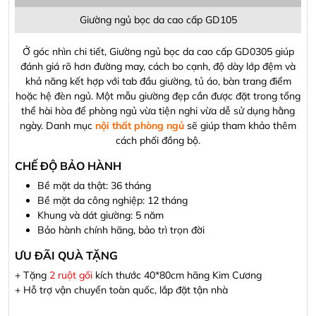
ƯU ĐÃI QUÀ TẶNG
+ Tặng
2 ruột gối
kích thước 40*80cm hãng Kim Cương
+ Hỗ trợ vận chuyển toàn quốc, lắp đặt tận nhà
Hãy để lại bình chọn!
Đánh Giá Trung Bình
0/5
(
0
nhận xét)
5
0%
4
0%
3
0%
2
0%
1
0%
Chia sẻ nhận xét về bài viết
Viết nhận xét của bạn