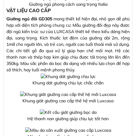
Giường ngủ phong cách sang trọng Italia
VẬT LIỆU CAO CẤP
Giường ngủ đôi GD305
mang thiết kế hiện đại, nhỏ gọn dễ phù
hợp với diện tích phòng chung cư. Mẫu giường đôi đẹp này được
đội ngũ kiến trúc sư của LUXCASA thiết kế theo kiểu dáng hiện
đại, sang trọng. Kích thước lọt đệm của giường dài 2m, rộng
1m8 cho người lớn, và trẻ con, người cao tuổi thoải mái sử dụng.
Các chi tiết gỗ đa qua xử lý giúp hạn chế mối mọt. Hệ các
thanh nan và thép hợp kim giúp chịu được tải trọng lớn lên đến
350kg. Màu sắc phần da bọc đa dạng với nhiều lựa chọn để hợp
sở thích, hay tuổi mệnh phong thủy.
Khung dát giường chịu lực chắc chắn
Khung giát giường cao cấp thế hệ mới Luxcasa
Hệ thanh nan giường giúp chịu lực tốt hơn