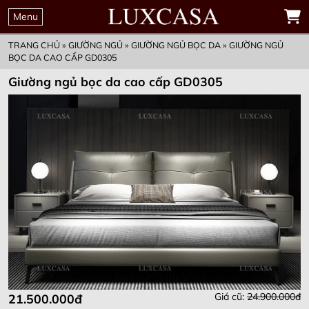
THỜI GIAN
00
00
00
00
ĐẶT MUA TRƯỚC
Menu
GIỮ KHUYẾN MẠI
Ngày
Giờ
Phút
Giây
ƯU ĐÃI CHỈ CÒN
TRANG CHỦ
»
GIƯỜNG NGỦ
»
GIƯỜNG NGỦ BỌC DA
»
GIƯỜNG NGỦ
BỌC DA CAO CẤP GD0305
Giường ngủ bọc da cao cấp GD0305
Giá cũ:
24.900.000đ
21.500.000đ