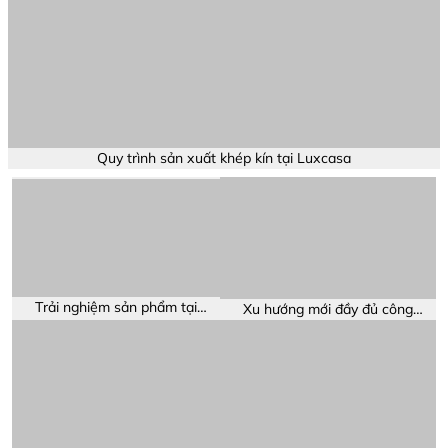
Vietnamnet: xu hướng nội
Dantri: Nội thất thông minh nâng
thất thông minh
tầm trải nghiệm
VTV : Sự lên ngôi của nội thất thông minh
ĐỐI TÁC KHÁCH HÀNG CỦA LUXCASA