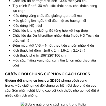
Chất liệu da bò thật 30% đến 100% theo yêu cầu
Tùy chỉnh lên tới 30 màu sắc khác nhau cho khách hàng
lựa chọn
Kiểu dáng vững chãi, đầu giường tựa thoải mái
Mẫu giường lên ngôi, khởi đầu một xu hướng mới
Kiểu dáng: Hiện đại
Chất liệu khung giường: Gỗ tổng hợp kết hợp thép
Chất liệu da: Da Microfiber nhập khẩu (hoặc HD Tech, da
thật, vải nỉ)
Đệm mút: Mút Việt – Nhật theo tiêu chuẩn nhập khẩu
Kích thước lọt đệm : 1m8 x 2m (1,6x2m, 2,2x2m)
Kích thước phủ bì: 196*220*106 cm
Màu sắc: Trắng kem, nâu, cam, tím (chọn màu theo yêu
cầu)
GIƯỜNG ĐÔI CHUNG CƯ PHONG CÁCH GD305
Giường đôi chung cư bọc da GD305
phong cách sang
trọng. Mẫu giường ngủ đôi chung cư hiện đại đẹp phủ da cao
cấp. Sản phẩm chất lượng cao với kích thước nhỏ gọn dễ đặt ở
nhiều diện tích phòng.