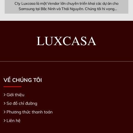
KẾT NỐI VỚI CHÚNG TÔI
CÔNG TY CỔ PHẦN LUXCASA –
MST: 0109079865
Showroom HN:
8A Phạm Hùng – p.Mễ Trì – q.Nam Từ Liêm –
Hà Nội
Showroom TpHCM:
73 Ỷ Lan – p. Hiệp Tân – q Tân Phú – TP.
Hồ Chí Minh
Mở cửa:
8h00 đến 17h30
Email:
noithatluxcasa@gmail.com