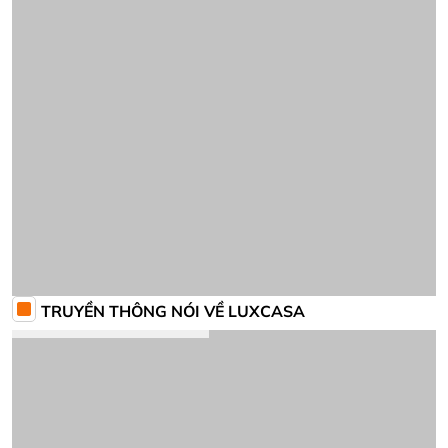
HÌNH ẢNH PHẢN HỒI TỪ KHÁCH HÀNG