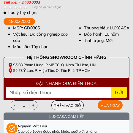
Tiết kiệm: 3.400.000đ
Hãy để lại bình chọn!
Lưu ý tuỳ chọn:
1800x2000
MSP: GD0305
Thương hiệu: LUXCASA
Vật liệu: Da công nghiệp cao
Bảo hành: 10 năm
cấp
Tình trạng: Mới
Màu sắc: Tùy chọn
HỆ THỐNG SHOWROOM CHÍNH HÃNG
Số 08 Phạm Hùng, P Mễ Trì, Q. Nam Từ Liêm, HN
Số 73 Ỷ Lan, P. Hiệp Tân, Q. Tân Phú, TP.HCM
ĐẶT NHANH QUA ĐIỆN THOẠI
GỬI
-
+
THÊM VÀO GIỎ
MUA NGAY
LUXCASA CAM KẾT
Nguyên Vật Liệu
Cao cấp 100% được nhập khẩu, xuất xứ rõ ràng