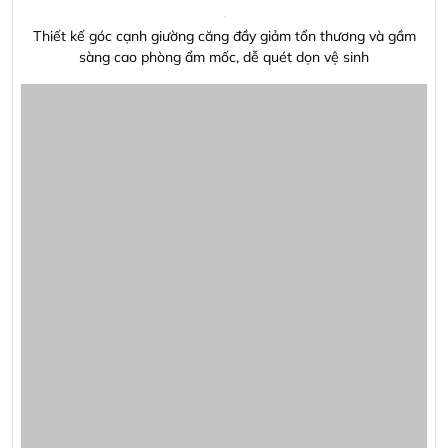
chịu
Thiết kế góc cạnh giường căng đầy giảm tổn thương và gầm
sàng cao phòng ẩm mốc, dễ quét dọn vệ sinh
Giường ngủ cao cấp GD305
Ảnh Giường ngủ bọc da cao cấp GD0305 cho thấy kiểu giường
bọc da có phom dáng hiện đại, phần đầu giường êm và bề mặt
hoàn thiện tạo cảm giác sang trọng cho phòng ngủ. Khi chọn
giường, gia chủ nên quan sát tỷ lệ đầu giường, chiều cao nệm,
độ chắc của khung và màu da so với sàn, rèm, tường. Có thể
xem thêm
giường ngủ hiện đại
để so sánh nhiều kiểu dáng
phù hợp.
Ảnh phối cảnh của Giường ngủ bọc da cao cấp GD0305 cũng
gợi ý cách chọn ga gối, thảm, tranh trang trí và ánh sáng để
không gian nghỉ ngơi có chiều sâu hơn. Với giường bọc da hoặc
giường thông minh, nên ưu tiên màu sắc bền mắt, dễ vệ sinh và
không làm căn phòng bị nặng nề. Trước khi chốt mẫu, có thể