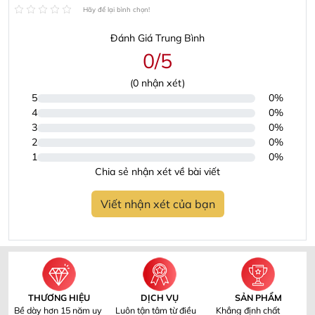
THƯƠNG HIỆU
DỊCH VỤ
SẢN PHẨM
Bề dày hơn 15 năm uy
Luôn tận tâm từ điều
Khẳng định chất
tín, tin cậy trong lĩnh
nhỏ nhất làm hài lòng
lượng sản phẩm và
vực nội thất
khách hàng
dịch vụ vượt trội
Câu chuyện của chúng tôi
Luxcasa tiền thân là xưởng nội thất được thành lập
từ năm 2009. Với hơn 10 nhân sự là những họa viên
chuyên ngành thiết kế nội thất, tạo dạng công nghiệp
tốt nghiệp Đại Học Mỹ Thuật CN Hà Nội. Sau gần 10
năm chúng tôi đã mở rộng sang cả lĩnh vực bán lẻ và
phát triển quy mô lên tới gần 50 nhân sự lành nghề
với hàng nghìn m2 nhà xưởng, 2 showroom lớn tại
HN và TP.HCM, và từ đây đánh dấu cho sự ra đời