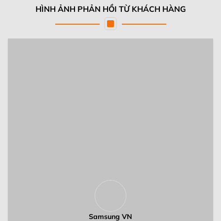
Liên hệ
HỖ TRỢ MUA HÀNG
Chính sách bảo mật thông tin
Đổi trả và bảo hành
Chính sách vận chuyển và lắp đặt
Quy trình mua hàng
HỖ TRỢ BÁN HÀNG
Hotline tư vấn:
0377.66.7777
Bộ phận bán lẻ:
0377.66.7777
Chăm sóc khách hàng:
0377.66.7777
Phản ánh dịch vụ:
0987.696.686