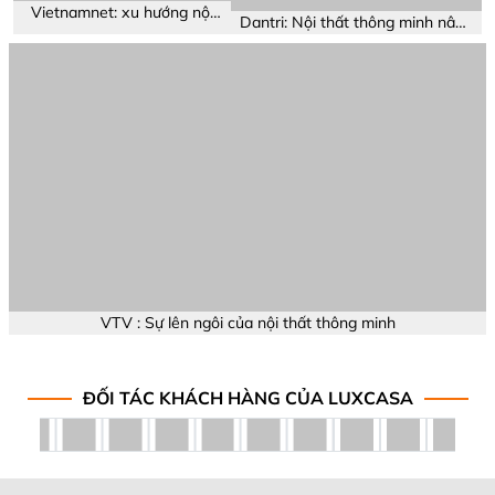
Samsung VN
Cty Luxcasa là một Vendor lớn chuyên triển khai các dự án cho
Samsung tại Bắc Ninh và Thái Nguyên. Chúng tôi hi vọng
Luxcasa cùng Samsung Việt Nam luôn phát triển
VỀ CHÚNG TÔI
Giới thiệu
Sơ đồ chỉ đường
Phương thức thanh toán