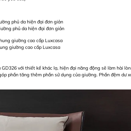
iường phủ da hiện đại đơn giản
hung giường cao cấp Luxcasa
 GD326 với thiết kế khác lạ, hiện đại năng động sẽ làm hài lò
i góp phần tăng thêm phần sử dụng của giường. Phần đệm dư 