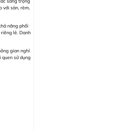
iác sang trọng
 với sàn, rèm,
khả năng phối
 riêng lẻ. Danh
hông gian nghỉ
ói quen sử dụng