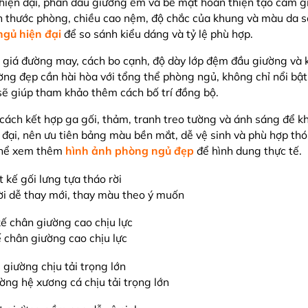
iện đại, phần đầu giường êm và bề mặt hoàn thiện tạo cảm g
h thước phòng, chiều cao nệm, độ chắc của khung và màu da so
ngủ hiện đại
để so sánh kiểu dáng và tỷ lệ phù hợp.
h giá đường may, cách bo cạnh, độ dày lớp đệm đầu giường và 
ng đẹp cần hài hòa với tổng thể phòng ngủ, không chỉ nổi bật
ẽ giúp tham khảo thêm cách bố trí đồng bộ.
ách kết hợp ga gối, thảm, tranh treo tường và ánh sáng để k
 đại, nên ưu tiên bảng màu bền mắt, dễ vệ sinh và phù hợp th
 thể xem thêm
hình ảnh phòng ngủ đẹp
để hình dung thực tế.
rời dễ thay mới, thay màu theo ý muốn
ế chân giường cao chịu lực
ường hệ xương cá chịu tải trọng lớn