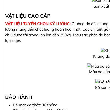
Sản xuất
VẬT LIỆU CAO CẤP
VẬT LIỆU TUYỂN CHỌN KỸ LƯỠNG:
Giường da đôi chung 
lưỡng mang đến chất lượng hoàn hảo nhất. Các chi tiết gỗ 
chịu được tải trọng lớn lên đến 350kg. Màu sắc phần da b
lựa chọn.
Khung dát
Màu da sản
Gỗ sản x
BẢO HÀNH
Bề mặt da thật: 36 tháng