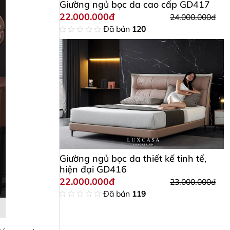
Giường ngủ bọc da cao cấp GD417
22.000.000đ
24.000.000đ
Đã bán
120
Giường ngủ bọc da thiết kế tinh tế,
hiện đại GD416
22.000.000đ
23.000.000đ
Đã bán
119