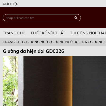
GIỚI THIỆU
TRANG CHỦ
THIẾT KẾ NỘI THẤT
THI CÔNG NỘI THẤ
TRANG CHỦ
»
GIƯỜNG NGỦ
»
GIƯỜNG NGỦ BỌC DA
»
GIƯỜNG D
Giường da hiện đại GD0326