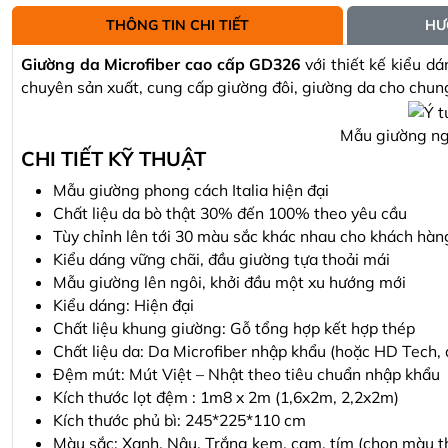
THÔNG TIN CHI TIẾT
HƯ
Giường da Microfiber cao cấp GD326
với thiết kế kiểu d
chuyên sản xuất, cung cấp giường đôi, giường da cho chun
Mẫu giường ng
CHI TIẾT KỸ THUẬT
Mẫu giường phong cách Italia hiện đại
Chất liệu da bò thật 30% đến 100% theo yêu cầu
Tùy chỉnh lên tới 30 màu sắc khác nhau cho khách hàn
Kiểu dáng vững chãi, đầu giường tựa thoải mái
Mẫu giường lên ngôi, khởi đầu một xu hướng mới
Kiểu dáng: Hiện đại
Chất liệu khung giường: Gỗ tổng hợp kết hợp thép
Chất liệu da: Da Microfiber nhập khẩu (hoặc HD Tech, da
Đệm mút: Mút Việt – Nhật theo tiêu chuẩn nhập khẩu
Kích thước lọt đệm : 1m8 x 2m (1,6x2m, 2,2x2m)
Kích thước phủ bì: 245*225*110 cm
Màu sắc: Xanh, Nâu, Trắng kem, cam, tím (chọn màu t