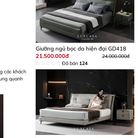
Giường ngủ bọc da hiện đại GD418
21.500.000đ
24.000.000đ
Đã bán
124
ng các khách
xung quanh