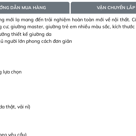
hcm
Phạm Thị
Thành, ấp 5
Dương Vă
ỚNG DẪN MUA HÀNG
VẬN CHUYỂN LẮP
Đông, Hà Nộ
Chị Hà Tr
áng mới lạ mang đến trải nghiệm hoàn toàn mới về nội thất. 
Hòa Thành, 
Lê Thị Hồ
Thành phố T
Hồ Anh Hả
g cư, giường master, giường trẻ em nhiều màu sắc, kích thước
Ấp Bình hải
Lâm Phụn
, tân phú, h
Nguyên V
ủ người lớn phong cách đơn giản
Hưng, tx Sơn
Chị Linh 
Đông
Trần Trun
Ninh
Anh Hoài
hcm
Phạm Thị
Thành, ấp 5
g lựa chọn
 thật, vải nỉ)
heo yêu cầu)