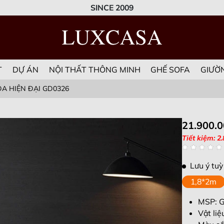
SINCE 2009
T
DỰ ÁN
NỘI THẤT THÔNG MINH
GHẾ SOFA
GIƯỜ
A HIỆN ĐẠI GD0326
21.900.
Tiết kiệm: 2
Lưu ý tuỳ
1,8*2m
MSP: 
Vật li