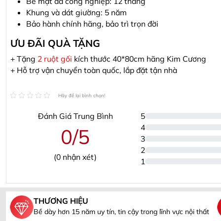
Bề mặt da công nghiệp: 12 tháng
Khung và dát giường: 5 năm
Bảo hành chính hãng, bảo trì trọn đời
ƯU ĐÃI QUÀ TẶNG
+ Tặng
2 ruột gối
kích thước 40*80cm hãng Kim Cương
+ Hỗ trợ vận chuyển toàn quốc, lắp đặt tận nhà
Hãy để lại bình chọn!
Đánh Giá Trung Bình
5
4
0/5
3
2
(
0
nhận xét)
1
THƯƠNG HIỆU
Bề dày hơn 15 năm uy tín, tin cậy trong lĩnh vực nội thất