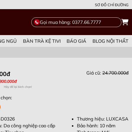
SƠ ĐỒ CHỈ ĐƯỜNG
Gọi mua hàng: 0377.66.7777
NG NGỦ
BÀN TRÀ KỆ TIVI
BÁO GIÁ
BLOG NỘI THẤT
Giá cũ:
24.700.000đ
000đ
.800.000đ
Hãy để lại bình chọn!
 chọn:
GD0326
Thương hiệu: LUXCASA
ệu: Da công nghiệp cao cấp
Bảo hành: 10 năm