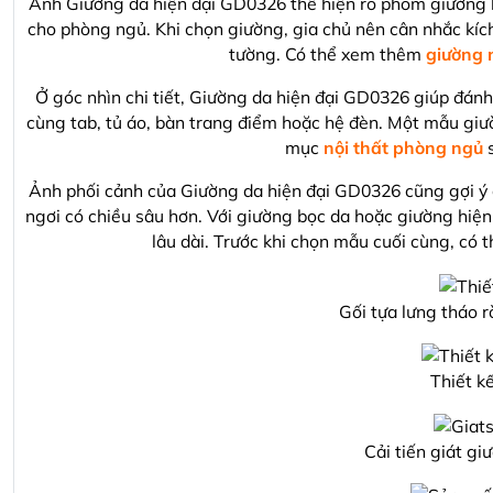
Ảnh Giường da hiện đại GD0326 thể hiện rõ phom giường h
cho phòng ngủ. Khi chọn giường, gia chủ nên cân nhắc kíc
tường. Có thể xem thêm
giường 
Ở góc nhìn chi tiết, Giường da hiện đại GD0326 giúp đán
cùng tab, tủ áo, bàn trang điểm hoặc hệ đèn. Một mẫu giườ
mục
nội thất phòng ngủ
s
Ảnh phối cảnh của Giường da hiện đại GD0326 cũng gợi ý c
ngơi có chiều sâu hơn. Với giường bọc da hoặc giường hiện
lâu dài. Trước khi chọn mẫu cuối cùng, có
Gối tựa lưng tháo 
Thiết k
Cải tiến giát gi