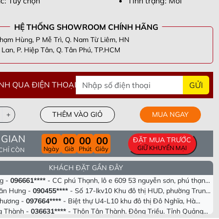
c: Tùy chọn
Tình trạng: Mới
HỆ THỐNG SHOWROOM CHÍNH HÃNG
hạm Hùng, P Mễ Trì, Q. Nam Từ Liêm, HN
Lan, P. Hiệp Tân, Q. Tân Phú, TP.HCM
NH QUA ĐIỆN THOẠI
GỬI
+
THÊM VÀO GIỎ
MUA NGAY
n Thắng -
098305****
- Tầng 40 Tòa HPC Lanmark Văn Khê, Hà
 GIAN
i
ương -
090955****
- Số 63 Lạc Long Quân, Hiệp Định, Hiệp Tân,
00
00
00
00
ĐẶT MUA TRƯỚC
Tây Ninh
ng -
082693****
- Khu cc empire . Tháp linden .phường Thủ Thiêm .
GIỮ KHUYẾN MẠI
Ngày
Giờ
Phút
Giây
 CHỈ CÒN
hủ Đức. Tp Hồ chí minh
i -
098339****
- Cổng Chào Novaworld Hồ Tràm-The Tropicana,
KHÁCH ĐẶT GẦN ĐÂY
, Xã Bình Châu, Huyện Xuyên Mộc, Tỉnh Bà Rịa Vũng Tàu
g -
096661****
- CC phú Thạnh, lô e 609 53 nguyễn sơn, phú thạnh
cm
ăn Hưng -
090455****
- Số 17-lkv10 Khu đô thị HUD, phường Trung
 Tây, tp Hà Nội
Phương -
097664****
- Biệt thự U4-L10 khu đô thị Đô Nghĩa, Hà
g Thành -
036631****
- Thôn Tân Thành. Đông Triều. Tỉnh Quảng
 nam -
090373****
- 356/10/12 Tỉnh lộ 10. Bình trị đông. Bình tân ,