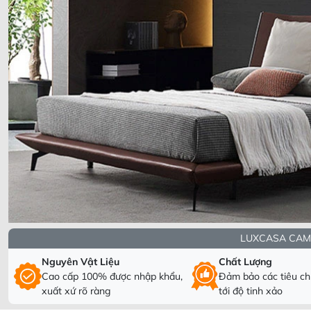
LUXCASA CAM
Nguyên Vật Liệu
Chất Lượng
Cao cấp 100% được nhập khẩu,
Đảm bảo các tiêu chí
xuất xứ rõ ràng
tới độ tinh xảo