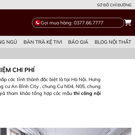
SƠ ĐỒ CHỈ ĐƯỜNG
Gọi mua hàng: 0377.66.7777
NG NGỦ
BÀN TRÀ KỆ TIVI
BÁO GIÁ
BLOG NỘI THẤT
IỆM CHI PHÍ
ắp các tỉnh thành đặc biệt là tại Hà Nội, Hưng
ung cư An Bình City , chung Cư N04, N05, chung
c giả tham khảo tổng hợp các mẫu
thi công nội