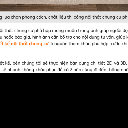
g lựa chọn phong cách, chất liệu thi công nội thất chung cư 
ội thất chung cư phù hợp mong muốn trong ảnh giúp người đọc 
 vụ hoặc báo giá, hình ảnh cần bổ trợ cho nội dung tư vấn, gi
ết kế nội thất chung cư
là nguồn tham khảo phù hợp trước khi 
ết kế, bên chúng tôi sẽ thực hiện bản dựng chi tiết 2D và 3
 sẽ nhanh chóng khắc phục để cả 2 bên cùng đi đến thống nhất