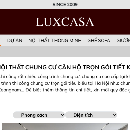
SINCE 2009
T
DỰ ÁN
NỘI THẤT THÔNG MINH
GHẾ SOFA
GIƯỜ
ỘI THẤT CHUNG CƯ CĂN HỘ TRỌN GÓI TIẾT K
hi công rất nhiều công trình chung cư, chung cư cao cấp tại kh
 trình thi công chung cư trọn gói tiêu biểu tại Hà Nội như: ch
 Keangnam… Để biết thêm thông tin chi tiết, xin mời quý độ