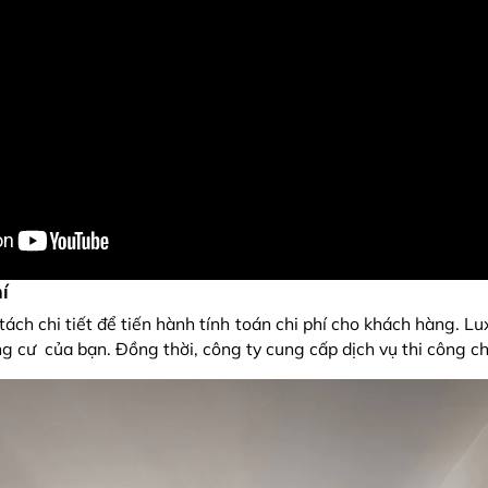
í
ách chi tiết để tiến hành tính toán chi phí cho khách hàng. Lux
ng cư của bạn. Đồng thời, công ty cung cấp dịch vụ thi công c