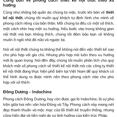
Cùng bàn về phong cách
thiết kế nội thất
theo xu
hướng
Cũng như những bộ quần áo chúng ta mặc, trước khi bàn về
thiết
kế nội thất
, chúng tôi muốn quý khách tự định hình cho mình về
phong cách riêng của bản thân. Mỗi chúng ta đều có một sở thích,
một cách nhìn hay một xu hướng. Nếu bước vào trong không gian
nội thất mà bạn không thích, chúng tôi đảm bảo bạn sẽ không
muốn ở ngôi nhà đó nữa và ngược lại.
Nói về nội thất chúng ta không thể không nói đến việc thiết kế sao
cho phù hợp với gia chủ. Nhưng phù hợp mà luôn theo xu hướng
mới là quan trọng. Nói đến đây, chúng tôi muốn phân tích cho quý
khách một số phong cách về thiết kế nội thất mà các công ty thiết
kế nội thất đang thực hiện phổ biến tại Việt Nam để quý khách có
thể hình dung ra được mình nên theo phong cách nào cho phù
hợp với sở thích:
Đông Dương – Indochine
Phong cách Đông Dương, hay còn được gọi là Indochine, là sự pha
trộn giữa hai nền văn hóa Đông và Tây. Phong cách này mang nét
đẹp thanh thuần và mộc mạc của lối thiết kế truyền thống, nhưng
cũng hiện đại và tiện nghi do sự ảnh hưởng của kiến trúc Pháp.