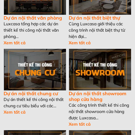
Dự án nội thất văn phòng
Dự án nội thất biệt thự
Luxcasa tổng hợp các dự án
Cùng Luxcasa giới thiệu các
thiết kế thi công nội thất văn
công trình nội thất biệt thự từ
phòng…
hiện đại…
Xem tất cả
Xem tất cả
Dự án nội thất chung cư
Dự án nội thất showroom
shop cửa hàng
Dự án thiết kế thi công nội thất
Các công trình thiết kế thi công
chung cư tiêu biểu với các…
nội thất showroom cửa hàng
Xem tất cả
được Luxcasa…
Xem tất cả