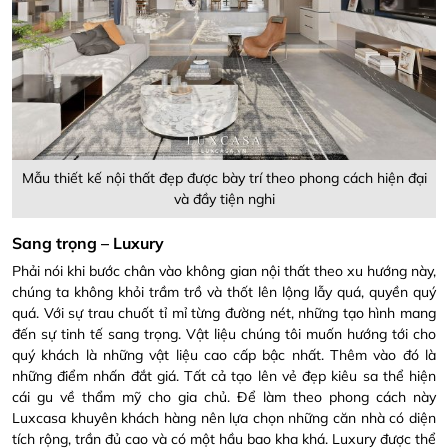
Mẫu thiết kế nội thất đẹp được bày trí theo phong cách hiện đại
và đầy tiện nghi
Sang trọng – Luxury
Phải nói khi bước chân vào không gian nội thất theo xu hướng này,
chúng ta không khỏi trầm trồ và thốt lên lộng lẫy quá, quyền quý
quá. Với sự trau chuốt tỉ mỉ từng đường nét, những tạo hình mang
đến sự tinh tế sang trọng. Vật liệu chúng tôi muốn hướng tới cho
quý khách là những vật liệu cao cấp bậc nhất. Thêm vào đó là
những điểm nhấn đắt giá. Tất cả tạo lên vẻ đẹp kiêu sa thể hiện
cái gu về thẩm mỹ cho gia chủ. Để làm theo phong cách này
Luxcasa khuyên khách hàng nên lựa chọn những căn nhà có diện
tích rộng, trần đủ cao và có một hầu bao kha khá. Luxury được thể