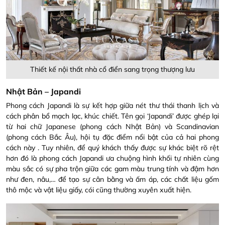
Thiết kế nội thất nhà cổ điển sang trọng thượng lưu
Nhật Bản – Japandi
Phong cách Japandi là sự kết hợp giữa nét thư thái thanh lịch và
cách phân bổ mạch lạc, khúc chiết. Tên gọi ‘Japandi’ được ghép lại
từ hai chữ Japanese (phong cách Nhật Bản) và Scandinavian
(phong cách Bắc Âu), hội tụ đặc điểm nổi bật của cả hai phong
cách này . Tuy nhiên, để quý khách thấy được sự khác biệt rõ rệt
hơn đó là phong cách Japandi ưa chuộng hình khối tự nhiên cùng
màu sắc có sự pha trộn giữa các gam màu trung tính và đậm hơn
như đen, nâu,… để tạo sự cân bằng và ấm áp, các chất liệu gốm
thô mộc và vật liệu giấy, cói cũng thường xuyên xuất hiện.