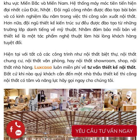
khu vực Miền Bắc và Miền Nam. Hệ thống máy móc tiên tiến hiện
đại nhất của Đức, Nhật . Đội ngũ công nhân được đào tạo bài bản
và có kinh nghiệm lâu năm trong việc thi công sản xuất nội thất.
Hơn nữa, đội ngũ thiết kế kiến trúc sư đều được đào tạo từ những
trường lớp danh tiếng về mỹ thuật. Nhằm đảm bảo mỗi bản vẽ
thiết kế là một tác phẩm nghệ thuật làm hài lòng khách hàng
tuyệt đối.
Hiện tại với tất cả các công trình như nội thất biệt thự, nội thất
chung cư, nội thất văn phòng, hay nội thất showroom, shop, nội
thất nhà hàng.
Luxcasa
luôn miễn phí về
tư vấn thiết kế nội thất
.
Bất cứ khi nào quý khách cần đến một nhà thầu thiết kế thi công
nội thất có tâm và năng lực hãy gọi ngay cho chúng tôi.
YÊU CẦU TƯ VẤN NGAY