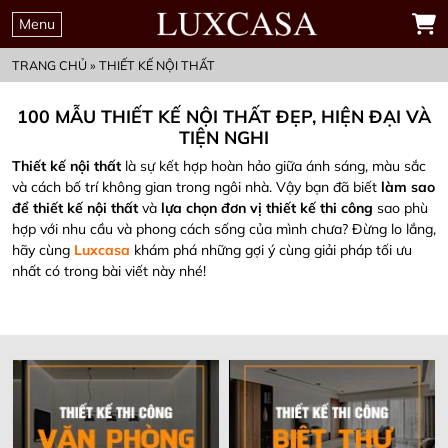
Menu
TRANG CHỦ
»
THIẾT KẾ NỘI THẤT
100 MẪU THIẾT KẾ NỘI THẤT ĐẸP, HIỆN ĐẠI VÀ
TIỆN NGHI
Thiết kế nội thất
là sự kết hợp hoàn hảo giữa ánh sáng, màu sắc
và cách bố trí không gian trong ngôi nhà. Vậy bạn đã biết
làm sao
để thiết kế nội thất
và
lựa chọn đơn vị thiết kế thi công
sao phù
hợp với nhu cầu và phong cách sống của mình chưa? Đừng lo lắng,
hãy cùng
Luxcasa
khám phá những gợi ý cùng giải pháp tối ưu
nhất có trong bài viết này nhé
!