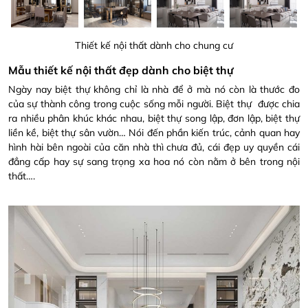
Thiết kế nội thất dành cho chung cư
Mẫu thiết kế nội thất đẹp
dành cho biệt thự
Ngày nay biệt thự không chỉ là nhà để ở mà nó còn là thước đo
của sự thành công trong cuộc sống mỗi người. Biệt thự được chia
ra nhiều phân khúc khác nhau, biệt thự song lập, đơn lập, biệt thự
liền kề, biệt thự sân vườn… Nói đến phần kiến trúc, cảnh quan hay
hình hài bên ngoài của căn nhà thì chưa đủ, cái đẹp uy quyền cái
đẳng cấp hay sự sang trọng xa hoa nó còn nằm ở bên trong nội
thất….