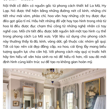
Nội thất cổ điển có nguồn gốc từ phong cách thiết kế La Mã, Hy
Lạp. Nó được thể hiện bằng những đường nét cổ kính, những chi
tiết như mái vòm, phào chỉ, hoa văn hay những cột trụ được đục
đẽo gọt giũa tỉ mỉ. Hầu hết những đồ vật hay tạo hình trong nhà từ
hoa lá đều được đục chạm thủ công từ những nghệ nhân có tay
nghề cao. Mỗi chi tiết đều được bắt nguồn bởi một tạo hình cụ thể
trong phong cách La Mã xưa. Vật liệu sử dụng cho phong cách
này thường thấy là đá, kính, vàng dát, gỗ thuộc các nhóm gỗ quý.
Tất cả tạo nên cái đẹp đẳng cấp, xa hoa, cái lộng lẫy mang biểu
tượng quyền lực cho căn hộ. Với phong cách này quý vị trước hết
hãy tìm hiểu về văn hóa sinh ra nó để hiểu rõ hơn, rồi sau đó mới
định hình cùng kiến trúc sư để tạo ra không gian hoàn mỹ.