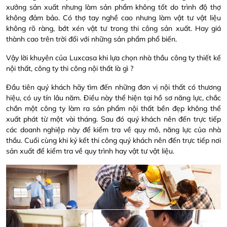
xưởng sản xuất nhưng làm sản phẩm không tốt do trình độ thợ
không đảm bảo. Có thợ tay nghề cao nhưng làm vật tư vật liệu
không rõ ràng, bớt xén vật tư trong thi công sản xuất. Hay giá
thành cao trên trời đối với những sản phẩm phổ biến.
Vậy lời khuyên của Luxcasa khi lựa chọn nhà thầu công ty thiết kế
nội thất, công ty thi công nội thất là gì ?
Đầu tiên quý khách hãy tìm đến những đơn vị nội thất có thương
hiệu, có uy tín lâu năm. Điều này thể hiện tại hồ sơ năng lực, chắc
chắn một công ty làm ra sản phẩm nội thất bền đẹp không thể
xuất phát từ một vài tháng. Sau đó quý khách nên đến trực tiếp
các doanh nghiệp này để kiểm tra về quy mô, năng lực của nhà
thầu. Cuối cùng khi ký kết thi công quý khách nên đến trực tiếp nơi
sản xuất để kiểm tra về quy trình hay vật tư vật liệu.