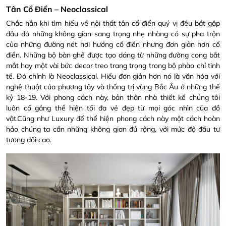
Tân Cổ Điển – Neoclassical
Chắc hẳn khi tìm hiểu về nội thất tân cổ điển quý vị đều bắt gặp
đâu đó những không gian sang trọng nhẹ nhàng có sự pha trộn
của những đường nét hơi hướng cổ điển nhưng đơn giản hơn cổ
điển. Những bộ bàn ghế được tạo dáng từ những đường cong bắt
mắt hay một vài bức decor treo trang trọng trong bộ phào chỉ tinh
tế. Đó chính là Neoclassical. Hiểu đơn giản hơn nó là văn hóa với
nghệ thuật của phương tây và thống trị vùng Bắc Âu ở những thế
kỷ 18-19. Với phong cách này, bản thân nhà thiết kế chúng tôi
luôn cố gắng thể hiện tối đa vẻ đẹp từ mọi góc nhìn của đồ
vật.Cũng như Luxury để thể hiện phong cách này một cách hoàn
hảo chúng ta cần những không gian đủ rộng, với mức độ đầu tư
tương đối cao.