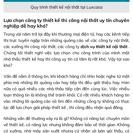
Quy trình thiết kế nội thất tại Luxcasa
Lựa chọn công ty thiết kế thi công nội thất uy tín chuyên
nghiệp dễ hay khó?
Trong vài năm trở lại đây khi thương mại điện tử, hay các kênh tiếp
thị trực tuyến ngập tràn những quảng cáo về các công ty nội thất,
các xưởng thi công nội thất, các công ty
dịch vụ thiết kế nội thất
.
Chúng tôi thiết nghĩ việc lựa chọn cho công trình của mình một
nhà thầu thiết kế hay thi công uy tín có tâm là rất khó. Vậy tại sao
khó?
Vấn đề nằm ở thông tin, khi khách hàng chỉ nhìn hoặc nghe từ một
phía mà những lời quảng cáo hay tiếp thị đều giới thiệu hay. Hơn
nữa có quá nhiều các nhà thầu tiếp cận đến cùng lúc. Việc nhiễu
loạn thông tin là không thể tránh khỏi. Có rất nhiều khách hàng tin
vào những lời quảng cáo và tìm đến những công ty không có thực
lực để lựa chọn giải pháp thiết kế , thi công đều nhận quả đắng.
Những vấn đề thường xảy ra là gì? Không có năng lực chuyên môn
về thiết kế, có năng lực nhưng không đảm bảo về thời gian. Không
có xưởng, nhà máy sản xuất nhưng cứ nhận và bán gói thầu, có