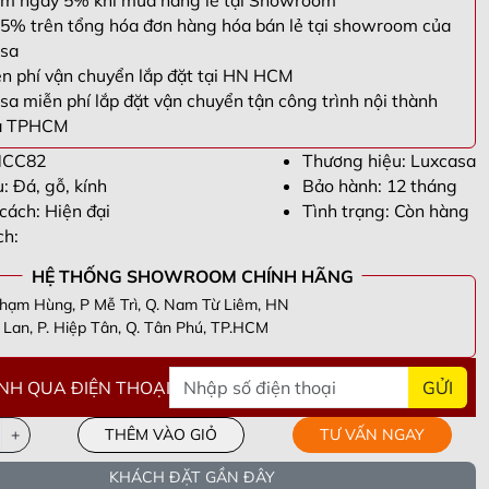
m ngay 5% khi mua hàng lẻ tại Showroom
5% trên tổng hóa đơn hàng hóa bán lẻ tại showroom của
sa
n phí vận chuyển lắp đặt tại HN HCM
sa miễn phí lắp đặt vận chuyển tận công trình nội thành
à TPHCM
NCC82
Thương hiệu: Luxcasa
u: Đá, gỗ, kính
Bảo hành: 12 tháng
cách: Hiện đại
Tình trạng: Còn hàng
ch:
HỆ THỐNG SHOWROOM CHÍNH HÃNG
hạm Hùng, P Mễ Trì, Q. Nam Từ Liêm, HN
Lan, P. Hiệp Tân, Q. Tân Phú, TP.HCM
NH QUA ĐIỆN THOẠI
GỬI
n Thắng -
098305****
- Tầng 40 Tòa HPC Lanmark Văn Khê, Hà
i
ương -
090955****
- Số 63 Lạc Long Quân, Hiệp Định, Hiệp Tân,
+
THÊM VÀO GIỎ
TƯ VẤN NGAY
Tây Ninh
ng -
082693****
- Khu cc empire . Tháp linden .phường Thủ Thiêm .
hủ Đức. Tp Hồ chí minh
i -
098339****
- Cổng Chào Novaworld Hồ Tràm-The Tropicana,
KHÁCH ĐẶT GẦN ĐÂY
, Xã Bình Châu, Huyện Xuyên Mộc, Tỉnh Bà Rịa Vũng Tàu
g -
096661****
- CC phú Thạnh, lô e 609 53 nguyễn sơn, phú thạnh