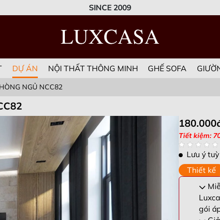
SINCE 2009
T
DỰ ÁN
NỘI THẤT THÔNG MINH
GHẾ SOFA
GIƯỜ
 PHÒNG NGỦ NCC82
NCC82
180.000
Tiết kiệm: 7
Lưu ý tuỳ
Thiết kế
Miễn
Luxca
gói á