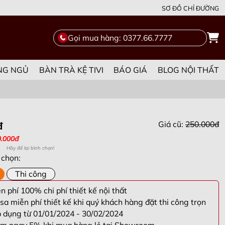
SƠ ĐỒ CHỈ ĐƯỜNG
Gọi mua hàng: 0377.66.7777
NG NGỦ
BÀN TRÀ KỆ TIVI
BÁO GIÁ
BLOG NỘI THẤT
Giá cũ:
250.000đ
đ
0.000đ
Hãy để lại bình chọn!
 chọn:
Thi công
 phí 100% chi phí thiết kế nội thất
sa miễn phí thiết kế khi quý khách hàng đặt thi công trọn
p dụng từ 01/01/2024 - 30/02/2024