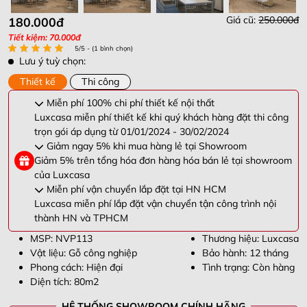
Giá cũ:
250.000đ
180.000đ
Tiết kiệm: 70.000đ
5/5 - (1 bình chọn)
Lưu ý tuỳ chọn:
Thiết kế
Thi công
Miễn phí 100% chi phí thiết kế nội thất
Luxcasa miễn phí thiết kế khi quý khách hàng đặt thi công
trọn gói áp dụng từ 01/01/2024 - 30/02/2024
Giảm ngay 5% khi mua hàng lẻ tại Showroom
Giảm 5% trên tổng hóa đơn hàng hóa bán lẻ tại showroom
của Luxcasa
Miễn phí vận chuyển lắp đặt tại HN HCM
Luxcasa miễn phí lắp đặt vận chuyển tận công trình nội
thành HN và TPHCM
MSP: NVP113
Thương hiệu: Luxcasa
Vật liệu: Gỗ công nghiệp
Bảo hành: 12 tháng
Phong cách: Hiện đại
Tình trạng: Còn hàng
Diện tích: 80m2
HỆ THỐNG SHOWROOM CHÍNH HÃNG