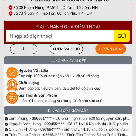
Số 08 Phạm Hùng, P Mễ Trì, Q. Nam Từ Liêm, HN
Số 73 Ỷ Lan, P. Hiệp Tân, Q. Tân Phú, TP.HCM
ĐẶT NHANH QUA ĐIỆN THOẠI
GỬI
-
+
THÊM VÀO GIỎ
TƯ VẤN NGAY
LUXCASA CAM KẾT
Nguyên Vật Liệu
Cao cấp 100% được nhập khẩu, xuất xứ rõ ràng
Chất Lượng
Đảm bảo các tiêu chí bền, đẹp đạt tới độ tinh xảo
Dương Văn Thắng -
098305****
- Tầng 40 Tòa HPC Lanmark Văn Khê,
Giá Thành Sản Phẩm
Hà Đông, Hà Nội
Chị Hà Trương -
090955****
- Số 63 Lạc Long Quân, Hiệp Định, Hiệp
Luôn rẻ hơn thị trường vì chung tôi là nhà sản xuất
Tân, Hòa Thành, Tây Ninh
Lê Thị Hồng -
082693****
- Khu cc empire . Tháp linden .phường Thủ
Thiêm . Thành phố Thủ Đức. Tp Hồ chí minh
Hồ Anh Hải -
098339****
- Cổng Chào Novaworld Hồ Tràm-The
KHÁCH ĐẶT GẦN ĐÂY
Tropicana, Ấp Bình hải, Xã Bình Châu, Huyện Xuyên Mộc, Tỉnh Bà Rịa
Lâm Phụng -
096661****
- CC phú Thạnh, lô e 609 53 nguyễn sơn, phú
Vũng Tàu
thạnh , tân phú, hcm
Nguyên Văn Hưng -
090455****
- Số 17-lkv10 Khu đô thị HUD, phường
Trung Hưng, tx Sơn Tây, tp Hà Nội
Chị Linh Phương -
097664****
- Biệt thự U4-L10 khu đô thị Đô Nghĩa,
Hà Đông
Trần Trung Thành -
036631****
- Thôn Tân Thành. Đông Triều. Tỉnh
Quảng Ninh
Anh Hoài nam -
090373****
- 356/10/12 Tỉnh lộ 10. Bình trị đông. Bình