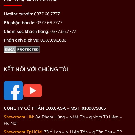
Hotline tư vấn:
0377.66.7777
Bộ phận bán lẻ:
0377.66.7777
Chăm sóc khách hàng:
0377.66.7777
Phản ánh dịch vụ:
0987.696.686
KẾT NỐI VỚI CHÚNG TÔI
CÔNG TY CỔ PHẦN LUXCASA –
MST: 0109079865
Showroom HN:
8A Phạm Hùng – p.Mễ Trì – q.Nam Từ Liêm –
Hà Nội
Showroom TpHCM:
73 Ỷ Lan – p. Hiệp Tân – q Tân Phú – TP.