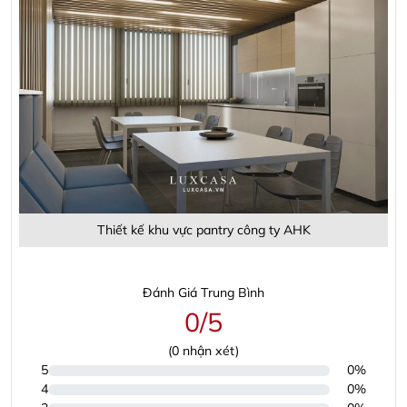
Thiết kế khu vực pantry công ty AHK
Đánh Giá Trung Bình
0/5
(
0
nhận xét)
5
0%
4
0%