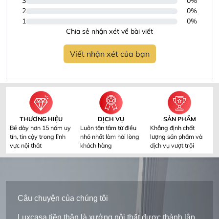
3
0%
2
0%
1
0%
Chia sẻ nhận xét về bài viết
Viết nhận xét của bạn
THƯƠNG HIỆU
DỊCH VỤ
SẢN PHẨM
Bề dày hơn 15 năm uy
Luôn tận tâm từ điều
Khẳng định chất
tín, tin cậy trong lĩnh
nhỏ nhất làm hài lòng
lượng sản phẩm và
vực nội thất
khách hàng
dịch vụ vượt trội
Câu chuyện của chúng tôi
Luxcasa tiền thân là xưởng nội thất được thành lập