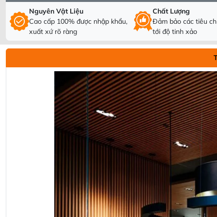
Nguyên Vật Liệu
Chất Lượng
Cao cấp 100% được nhập khẩu,
Đảm bảo các tiêu chí
xuất xứ rõ ràng
tới độ tinh xảo