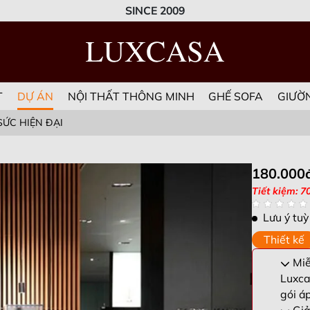
SINCE 2009
T
DỰ ÁN
NỘI THẤT THÔNG MINH
GHẾ SOFA
GIƯỜ
SỨC HIỆN ĐẠI
180.000
Tiết kiệm: 7
Lưu ý tuỳ
Thiết kế
Miễn
Luxca
gói á