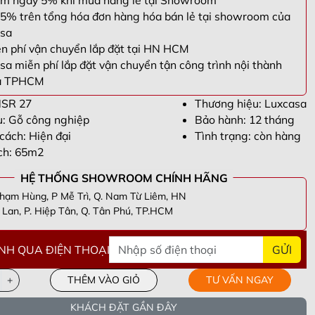
m ngay 5% khi mua hàng lẻ tại Showroom
5% trên tổng hóa đơn hàng hóa bán lẻ tại showroom của
sa
n phí vận chuyển lắp đặt tại HN HCM
sa miễn phí lắp đặt vận chuyển tận công trình nội thành
à TPHCM
NSR 27
Thương hiệu: Luxcasa
ệu: Gỗ công nghiệp
Bảo hành: 12 tháng
cách: Hiện đại
Tình trạng: còn hàng
ích: 65m2
HỆ THỐNG SHOWROOM CHÍNH HÃNG
hạm Hùng, P Mễ Trì, Q. Nam Từ Liêm, HN
Lan, P. Hiệp Tân, Q. Tân Phú, TP.HCM
NH QUA ĐIỆN THOẠI
GỬI
n Thắng -
098305****
- Tầng 40 Tòa HPC Lanmark Văn Khê, Hà
i
ương -
090955****
- Số 63 Lạc Long Quân, Hiệp Định, Hiệp Tân,
+
THÊM VÀO GIỎ
TƯ VẤN NGAY
Tây Ninh
ng -
082693****
- Khu cc empire . Tháp linden .phường Thủ Thiêm .
hủ Đức. Tp Hồ chí minh
i -
098339****
- Cổng Chào Novaworld Hồ Tràm-The Tropicana,
KHÁCH ĐẶT GẦN ĐÂY
, Xã Bình Châu, Huyện Xuyên Mộc, Tỉnh Bà Rịa Vũng Tàu
g -
096661****
- CC phú Thạnh, lô e 609 53 nguyễn sơn, phú thạnh