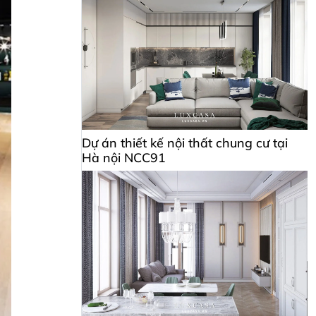
Dự án thiết kế nội thất chung cư tại
Hà nội NCC91