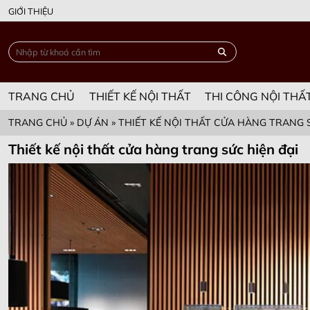
GIỚI THIỆU
TRANG CHỦ
THIẾT KẾ NỘI THẤT
THI CÔNG NỘI THẤ
TRANG CHỦ
»
DỰ ÁN
»
THIẾT KẾ NỘI THẤT CỬA HÀNG TRANG 
Thiết kế nội thất cửa hàng trang sức hiện đại