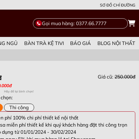
SƠ ĐỒ CHỈ ĐƯỜNG
Gọi mua hàng: 0377.66.7777
NG NGỦ
BÀN TRÀ KỆ TIVI
BÁO GIÁ
BLOG NỘI THẤT
Giá cũ:
250.000đ
đ
0.000đ
Hãy để lại bình chọn!
 chọn:
Thi công
 phí 100% chi phí thiết kế nội thất
sa miễn phí thiết kế khi quý khách hàng đặt thi công trọn
p dụng từ 01/01/2024 - 30/02/2024