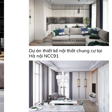
Dự án thiết kế nội thất chung cư tại
Hà nội NCC91