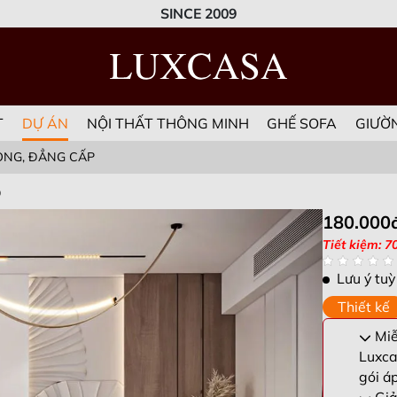
SINCE 2009
T
DỰ ÁN
NỘI THẤT THÔNG MINH
GHẾ SOFA
GIƯỜ
RỌNG, ĐẲNG CẤP
p
180.000
Tiết kiệm: 7
Lưu ý tuỳ
Thiết kế
Miễn
Luxca
gói á