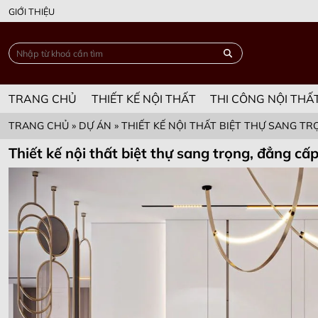
GIỚI THIỆU
TRANG CHỦ
THIẾT KẾ NỘI THẤT
THI CÔNG NỘI THẤ
TRANG CHỦ
»
DỰ ÁN
»
THIẾT KẾ NỘI THẤT BIỆT THỰ SANG T
Thiết kế nội thất biệt thự sang trọng, đẳng cấ