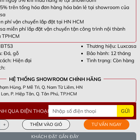
m ngay 5% khi mua hàng lẻ tại Showroom
5% trên tổng hóa đơn hàng hóa bán lẻ tại showroom của
sa
n phí vận chuyển lắp đặt tại HN HCM
sa miễn phí lắp đặt vận chuyển tận công trình nội thành
à TPHCM
NBT53
Thương hiệu: Luxcasa
u: Đá, gỗ
Bảo hành: 12 tháng
cách: Hiện đại
Tình trạng: Còn hàng
ch:
HỆ THỐNG SHOWROOM CHÍNH HÃNG
hạm Hùng, P Mễ Trì, Q. Nam Từ Liêm, HN
Lan, P. Hiệp Tân, Q. Tân Phú, TP.HCM
NH QUA ĐIỆN THOẠI
GỬI
n Thắng -
098305****
- Tầng 40 Tòa HPC Lanmark Văn Khê, Hà
i
ương -
090955****
- Số 63 Lạc Long Quân, Hiệp Định, Hiệp Tân,
+
THÊM VÀO GIỎ
TƯ VẤN NGAY
Tây Ninh
ng -
082693****
- Khu cc empire . Tháp linden .phường Thủ Thiêm .
hủ Đức. Tp Hồ chí minh
i -
098339****
- Cổng Chào Novaworld Hồ Tràm-The Tropicana,
KHÁCH ĐẶT GẦN ĐÂY