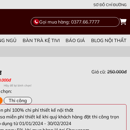
SƠ ĐỒ CHỈ ĐƯỜNG
Gọi mua hàng: 0377.66.7777
NG NGỦ
BÀN TRÀ KỆ TIVI
BÁO GIÁ
BLOG NỘI THẤT
Giá cũ:
250.000đ
đ
0.000đ
Hãy để lại bình chọn!
 chọn:
Thi công
 phí 100% chi phí thiết kế nội thất
sa miễn phí thiết kế khi quý khách hàng đặt thi công trọn
p dụng từ 01/01/2024 - 30/02/2024