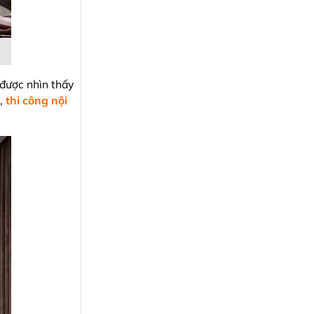
 được nhìn thấy
ó,
thi công nội