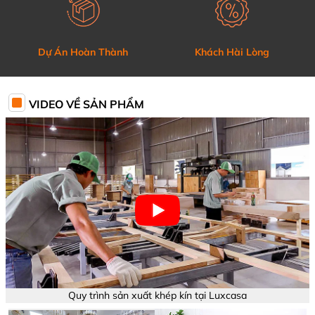
Dự Án Hoàn Thành
Khách Hài Lòng
VIDEO VỀ SẢN PHẨM
Quy trình sản xuất khép kín tại Luxcasa