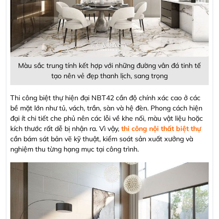
Màu sắc trung tính kết hợp với những đường vân đá tinh tế
tạo nên vẻ đẹp thanh lịch, sang trọng
Thi công biệt thự hiện đại NBT42 cần độ chính xác cao ở các
bề mặt lớn như tủ, vách, trần, sàn và hệ đèn. Phong cách hiện
đại ít chi tiết che phủ nên các lỗi về khe nối, màu vật liệu hoặc
kích thước rất dễ bị nhận ra. Vì vậy,
thi công nội thất biệt thự
cần bám sát bản vẽ kỹ thuật, kiểm soát sản xuất xưởng và
nghiệm thu từng hạng mục tại công trình.