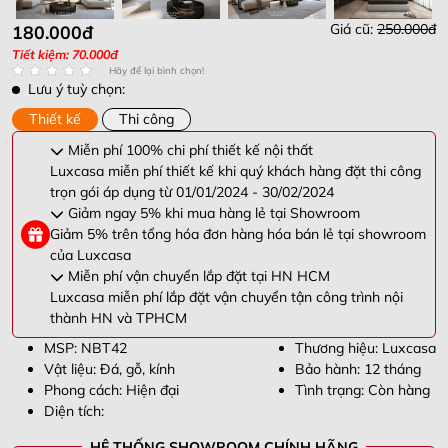
Giá cũ:
250.000đ
180.000đ
Tiết kiệm: 70.000đ
Hãy để lại bình chọn!
Lưu ý tuỳ chọn:
Thiết kế
Thi công
Miễn phí 100% chi phí thiết kế nội thất
Luxcasa miễn phí thiết kế khi quý khách hàng đặt thi công
trọn gói áp dụng từ 01/01/2024 - 30/02/2024
Giảm ngay 5% khi mua hàng lẻ tại Showroom
Giảm 5% trên tổng hóa đơn hàng hóa bán lẻ tại showroom
của Luxcasa
Miễn phí vận chuyển lắp đặt tại HN HCM
Luxcasa miễn phí lắp đặt vận chuyển tận công trình nội
thành HN và TPHCM
MSP: NBT42
Thương hiệu: Luxcasa
Vật liệu: Đá, gỗ, kính
Bảo hành: 12 tháng
Phong cách: Hiện đại
Tình trạng: Còn hàng
Diện tích:
HỆ THỐNG SHOWROOM CHÍNH HÃNG