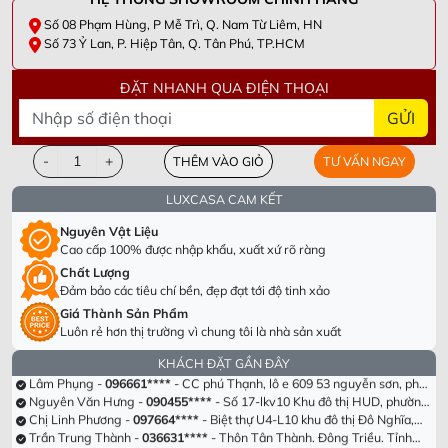
Số 08 Phạm Hùng, P Mễ Trì, Q. Nam Từ Liêm, HN
Số 73 Ỷ Lan, P. Hiệp Tân, Q. Tân Phú, TP.HCM
ĐẶT NHANH QUA ĐIỆN THOẠI
GỬI
-
+
THÊM VÀO GIỎ
TƯ VẤN NGAY
LUXCASA CAM KẾT
Nguyên Vật Liệu
Cao cấp 100% được nhập khẩu, xuất xứ rõ ràng
Chất Lượng
Dương Văn Thắng -
098305****
- Tầng 40 Tòa HPC Lanmark Văn Khê,
Đảm bảo các tiêu chí bền, đẹp đạt tới độ tinh xảo
Hà Đông, Hà Nội
Chị Hà Trương -
090955****
- Số 63 Lạc Long Quân, Hiệp Định, Hiệp
Giá Thành Sản Phẩm
Tân, Hòa Thành, Tây Ninh
Lê Thị Hồng -
082693****
- Khu cc empire . Tháp linden .phường Thủ
Luôn rẻ hơn thị trường vì chung tôi là nhà sản xuất
Thiêm . Thành phố Thủ Đức. Tp Hồ chí minh
Hồ Anh Hải -
098339****
- Cổng Chào Novaworld Hồ Tràm-The
Tropicana, Ấp Bình hải, Xã Bình Châu, Huyện Xuyên Mộc, Tỉnh Bà Rịa
Lâm Phụng -
096661****
- CC phú Thạnh, lô e 609 53 nguyễn sơn, phú
KHÁCH ĐẶT GẦN ĐÂY
Vũng Tàu
thạnh , tân phú, hcm
Nguyên Văn Hưng -
090455****
- Số 17-lkv10 Khu đô thị HUD, phường
Trung Hưng, tx Sơn Tây, tp Hà Nội
Chị Linh Phương -
097664****
- Biệt thự U4-L10 khu đô thị Đô Nghĩa,
Hà Đông
Trần Trung Thành -
036631****
- Thôn Tân Thành. Đông Triều. Tỉnh
Quảng Ninh
Anh Hoài nam -
090373****
- 356/10/12 Tỉnh lộ 10. Bình trị đông. Bình
tân , hcm
Phạm Thị Hồng Nga -
092334****
- Đường n1, Thung Lũng Xanh, KCN