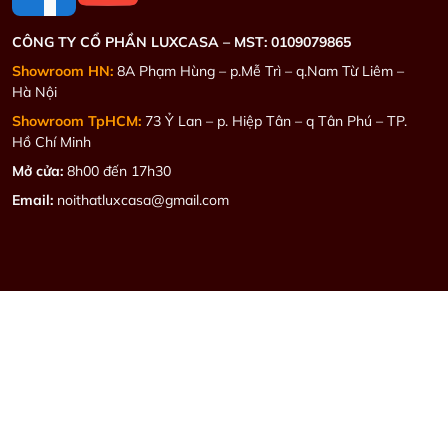
CÔNG TY CỔ PHẦN LUXCASA –
MST: 0109079865
Showroom HN:
8A Phạm Hùng – p.Mễ Trì – q.Nam Từ Liêm –
Hà Nội
Showroom TpHCM:
73 Ỷ Lan – p. Hiệp Tân – q Tân Phú – TP.
Hồ Chí Minh
Mở cửa:
8h00 đến 17h30
Email:
noithatluxcasa@gmail.com