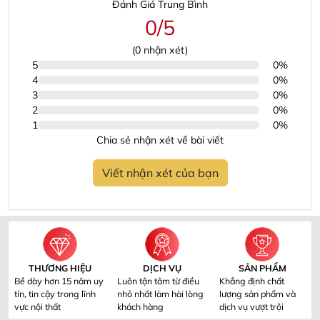
Đánh Giá Trung Bình
0/5
(
0
nhận xét)
5
0%
4
0%
3
0%
2
0%
1
0%
Chia sẻ nhận xét về bài viết
Viết nhận xét của bạn
THƯƠNG HIỆU
DỊCH VỤ
SẢN PHẨM
Bề dày hơn 15 năm uy
Luôn tận tâm từ điều
Khẳng định chất
tín, tin cậy trong lĩnh
nhỏ nhất làm hài lòng
lượng sản phẩm và
vực nội thất
khách hàng
dịch vụ vượt trội