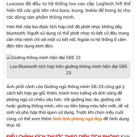
Luxcasa đã đầu tư hệ thống loa cao cấp Logitech hifi thể
hiện tốt các giải tần như bass, trung, treble để trang bị cho
các dòng sản phẩm thông minh.
Hơn thế nữa loa được tích hợp chế độ phát nhạc không dây
bluetooth. Người sử dụng có thể phát nhạc từ bất cứ đâu trong
căn nhà mình chỉ với một cú kết nối. Ngoài ra hệ thống ổ cắm
điện tiện dụng kèm đèn.
Loa Bluetooth tích hợp trên giường thông minh hiện đại SBE
23
Ảnh phối cảnh của Giường ngủ thông minh SB-23 cũng gợi ý
cách kết hợp ga gối, thảm, tranh treo tường và ánh sáng để
phòng ngủ có chiều sâu hơn. Với giường bọc da, giường vải
hoặc giường thông minh, nên ưu tiên bảng màu bền mắt, dễ vệ
sinh và phù hợp thói quen sử dụng. Trước khi chọn mẫu cuối
cùng, có thể xem thêm
hình ảnh phòng ngủ đẹp
để hình dung
thực tế.
ĐIỀU CHỈNH KÍCH THƯỚC THEO DIỆN TÍCH PHÒNG
Kích