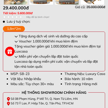
Giá cũ:
35.000.000đ
29.400.000đ
Tiết kiệm: 5.600.000đ
Hãy để lại bình chọn!
Lưu ý tuỳ chọn:
1,8m*2m
Tặng dung dịch vệ sinh và dưỡng da cao cấp
Voucher 1.000.000đ khi mua kèm đệm
Tặng voucher giảm giá 1.000.000đ khi mua kèm đệm tại
Luxcasa
Miễn phí vận chuyển lắp đặt toàn quốc
Luxcasa áp dụng miễn phí cước vận chuyển và lắp đặt
tận nhà toàn quốc
MSP: SB-23
Thương hiệu: Luxury Casa
Vật liệu: Nhập khẩu
Bảo hành: 10 năm
Màu sắc: Tùy chọn 30+ màu
Tình trạng: Hàng mới
HỆ THỐNG SHOWROOM CHÍNH HÃNG
Số 08 Phạm Hùng, P Mễ Trì, Q. Nam Từ Liêm, HN
Số 73 Ỷ Lan, P. Hiệp Tân, Q. Tân Phú, TP.HCM