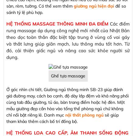
sàn, rèm, tường. Có thể xem thêm
giường ngủ hiện đại
để so
sánh tỷ lệ phù hợp.
HỆ THỐNG MASSAGE THÔNG MINH ĐA ĐIỂM
Các điểm
rung massage áp dụng công nghệ mới nhất của Nhật Bản
theo dọc toàn thân đặc biệt tập trung ở vùng cổ vai gáy
và thắt lưng giúp giãn mạch, lưu thông máu tốt hơn. Từ
đó, cải thiện giấc ngủ và nâng cao sức khỏe người sử
dụng.
Ghế tựa massage
Ở góc nhìn chi tiết, Giường ngủ thông minh SB-23 giúp đánh
giá đường may, cách bo cạnh, độ dày lớp đệm và khả năng phối
cùng tab đầu giường, tủ áo, bàn trang điểm hoặc hệ đèn. Một
mẫu giường đẹp cần hòa vào tổng thể phòng ngủ chứ không
chỉ nổi bật riêng lẻ. Danh mục
nội thất phòng ngủ
sẽ giúp
tham khảo thêm cách bố trí đồng bộ.
HỆ THỐNG LOA CAO CẤP, ÂM THANH SỐNG ĐỘNG