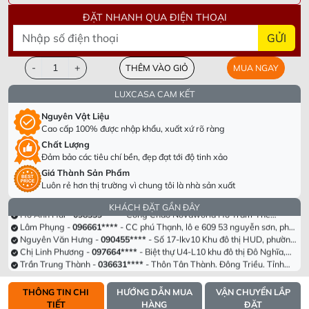
ĐẶT NHANH QUA ĐIỆN THOẠI
GỬI
-
+
THÊM VÀO GIỎ
MUA NGAY
LUXCASA CAM KẾT
Nguyên Vật Liệu
Cao cấp 100% được nhập khẩu, xuất xứ rõ ràng
Chất Lượng
Đảm bảo các tiêu chí bền, đẹp đạt tới độ tinh xảo
Dương Văn Thắng -
098305****
- Tầng 40 Tòa HPC Lanmark Văn Khê,
Giá Thành Sản Phẩm
Hà Đông, Hà Nội
Chị Hà Trương -
090955****
- Số 63 Lạc Long Quân, Hiệp Định, Hiệp
Luôn rẻ hơn thị trường vì chung tôi là nhà sản xuất
Tân, Hòa Thành, Tây Ninh
Lê Thị Hồng -
082693****
- Khu cc empire . Tháp linden .phường Thủ
Thiêm . Thành phố Thủ Đức. Tp Hồ chí minh
Hồ Anh Hải -
098339****
- Cổng Chào Novaworld Hồ Tràm-The
KHÁCH ĐẶT GẦN ĐÂY
Tropicana, Ấp Bình hải, Xã Bình Châu, Huyện Xuyên Mộc, Tỉnh Bà Rịa
Lâm Phụng -
096661****
- CC phú Thạnh, lô e 609 53 nguyễn sơn, phú
Vũng Tàu
thạnh , tân phú, hcm
Nguyên Văn Hưng -
090455****
- Số 17-lkv10 Khu đô thị HUD, phường
Trung Hưng, tx Sơn Tây, tp Hà Nội
Chị Linh Phương -
097664****
- Biệt thự U4-L10 khu đô thị Đô Nghĩa,
Hà Đông
Trần Trung Thành -
036631****
- Thôn Tân Thành. Đông Triều. Tỉnh
Quảng Ninh
Anh Hoài nam -
090373****
- 356/10/12 Tỉnh lộ 10. Bình trị đông. Bình
tân , hcm
Phạm Thị Hồng Nga -
092334****
- Đường n1, Thung Lũng Xanh, KCN
THÔNG TIN CHI
HƯỚNG DẪN MUA
VẬN CHUYỂN LẮP
Long Thành, ấp 5 xã An Phước, Long Thành, Đồng Nai
Dương Văn Thắng -
098305****
- Tầng 40 Tòa HPC Lanmark Văn Khê,
TIẾT
HÀNG
ĐẶT
Hà Đông, Hà Nội
Chị Hà Trương -
090955****
- Số 63 Lạc Long Quân, Hiệp Định, Hiệp