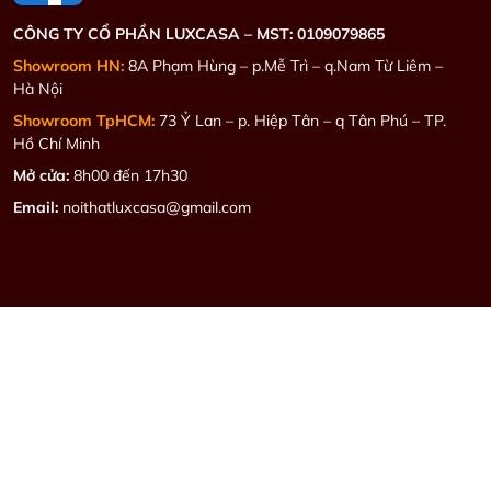
CÔNG TY CỔ PHẦN LUXCASA –
MST: 0109079865
Showroom HN:
8A Phạm Hùng – p.Mễ Trì – q.Nam Từ Liêm –
Hà Nội
Showroom TpHCM:
73 Ỷ Lan – p. Hiệp Tân – q Tân Phú – TP.
Hồ Chí Minh
Mở cửa:
8h00 đến 17h30
Email:
noithatluxcasa@gmail.com