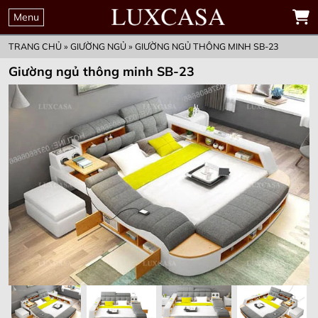
THỜI GIAN
00
00
00
00
ĐẶT MUA TRƯỚC
Menu
GIỮ KHUYẾN MẠI
Ngày
Giờ
Phút
Giây
ƯU ĐÃI CHỈ CÒN
TRANG CHỦ
»
GIƯỜNG NGỦ
»
GIƯỜNG NGỦ THÔNG MINH SB-23
Giường ngủ thông minh SB-23