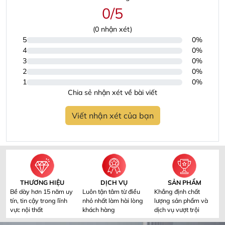
0/5
(
0
nhận xét)
5
0%
4
0%
3
0%
2
0%
1
0%
Chia sẻ nhận xét về bài viết
Viết nhận xét của bạn
THƯƠNG HIỆU
DỊCH VỤ
SẢN PHẨM
Bề dày hơn 15 năm uy
Luôn tận tâm từ điều
Khẳng định chất
tín, tin cậy trong lĩnh
nhỏ nhất làm hài lòng
lượng sản phẩm và
vực nội thất
khách hàng
dịch vụ vượt trội