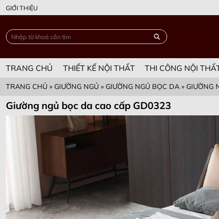
GIỚI THIỆU
TRANG CHỦ
THIẾT KẾ NỘI THẤT
THI CÔNG NỘI THẤ
TRANG CHỦ
»
GIƯỜNG NGỦ
»
GIƯỜNG NGỦ BỌC DA
»
GIƯỜNG 
Giường ngủ bọc da cao cấp GD0323