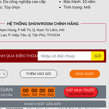
ệu: Da công nghiệp cao cấp
Bảo hành: 10 năm
c: Tùy chọn
Tình trạng: Mới
HỆ THỐNG SHOWROOM CHÍNH HÃNG
hạm Hùng, P Mễ Trì, Q. Nam Từ Liêm, HN
Lan, P. Hiệp Tân, Q. Tân Phú, TP.HCM
NH QUA ĐIỆN THOẠI
GỬI
+
THÊM VÀO GIỎ
MUA NGAY
n Thắng -
098305****
- Tầng 40 Tòa HPC Lanmark Văn Khê, Hà
 GIAN
00
00
00
00
ĐẶT MUA TRƯỚC
i
ương -
090955****
- Số 63 Lạc Long Quân, Hiệp Định, Hiệp Tân,
GIỮ KHUYẾN MẠI
Ngày
Giờ
Phút
Giây
 CHỈ CÒN
Tây Ninh
ng -
082693****
- Khu cc empire . Tháp linden .phường Thủ Thiêm .
hủ Đức. Tp Hồ chí minh
i -
098339****
- Cổng Chào Novaworld Hồ Tràm-The Tropicana,
KHÁCH ĐẶT GẦN ĐÂY
, Xã Bình Châu, Huyện Xuyên Mộc, Tỉnh Bà Rịa Vũng Tàu
g -
096661****
- CC phú Thạnh, lô e 609 53 nguyễn sơn, phú thạnh