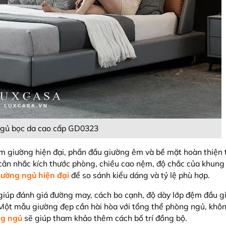
gủ bọc da cao cấp GD0323
 giường hiện đại, phần đầu giường êm và bề mặt hoàn thiện 
cân nhắc kích thước phòng, chiều cao nệm, độ chắc của khung
iường ngủ hiện đại
để so sánh kiểu dáng và tỷ lệ phù hợp.
giúp đánh giá đường may, cách bo cạnh, độ dày lớp đệm đầu g
 Một mẫu giường đẹp cần hài hòa với tổng thể phòng ngủ, khôn
ng ngủ
sẽ giúp tham khảo thêm cách bố trí đồng bộ.