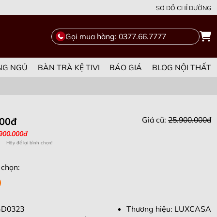
SƠ ĐỒ CHỈ ĐƯỜNG
Gọi mua hàng: 0377.66.7777
NG NGỦ
BÀN TRÀ KỆ TIVI
BÁO GIÁ
BLOG NỘI THẤT
Giá cũ:
25.900.000đ
000đ
.900.000đ
Hãy để lại bình chọn!
 chọn:
GD0323
Thương hiệu: LUXCASA