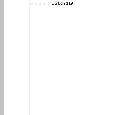
Đã bán
119
tạo thành điểm
màu nền da khác
heo sở thích để