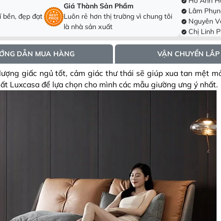
Giá Thành Sản Phẩm
, tân phú, h
Nguyên V
 bền, đẹp đạt
Luôn rẻ hơn thị trường vì chung tôi
Hưng, tx Sơn
Chị Linh 
là nhà sản xuất
Đông
Trần Trun
Ninh
Anh Hoài
hcm
Phạm Thị
ỚNG DẪN MUA HÀNG
VẬN CHUYỂN LẮP
Thành, ấp 5
Dương Vă
Đông, Hà Nộ
Chị Hà Tr
ợng giấc ngủ tốt, cảm giác thư thái sẽ giúp xua tan mệt mỏ
Hòa Thành, 
Lê Thị Hồ
hất Luxcasa để lựa chọn cho mình các mẫu giường ưng ý nhất.
Thành phố T
Hồ Anh Hả
Ấp Bình hải
Lâm Phụn
, tân phú, h
Nguyên V
Hưng, tx Sơn
Chị Linh 
Đông
Trần Trun
Ninh
Anh Hoài
hcm
Phạm Thị
Thành, ấp 5