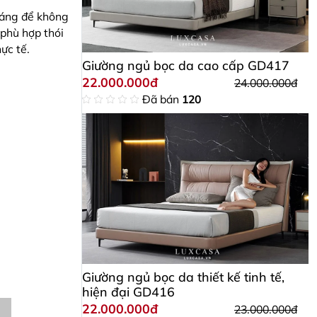
sáng để không
 phù hợp thói
ực tế.
Giường ngủ bọc da cao cấp GD417
22.000.000đ
24.000.000đ
Đã bán
120
Giường ngủ bọc da thiết kế tinh tế,
hiện đại GD416
22.000.000đ
23.000.000đ