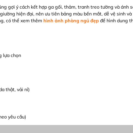
g gợi ý cách kết hợp ga gối, thảm, tranh treo tường và ánh 
 giường hiện đại, nên ưu tiên bảng màu bền mắt, dễ vệ sinh và
ùng, có thể xem thêm
hình ảnh phòng ngủ đẹp
để hình dung th
g lựa chọn
 thật, vải nỉ)
heo yêu cầu)