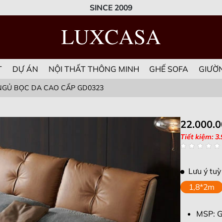
SINCE 2009
T
DỰ ÁN
NỘI THẤT THÔNG MINH
GHẾ SOFA
GIƯỜ
NGỦ BỌC DA CAO CẤP GD0323
22.000.
Tiết kiệm: 3
Lưu ý tuỳ
1,8*2m
MSP: 