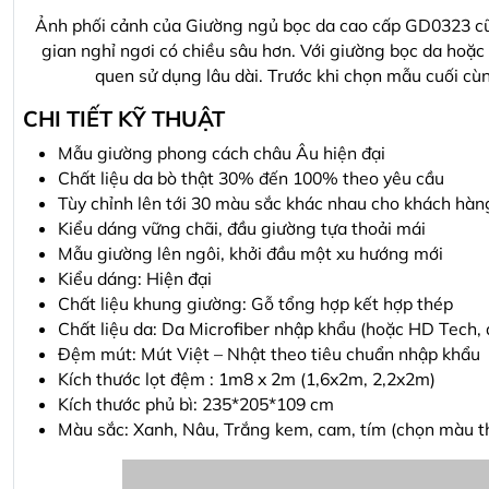
Ảnh phối cảnh của Giường ngủ bọc da cao cấp GD0323 cũn
gian nghỉ ngơi có chiều sâu hơn. Với giường bọc da hoặc
quen sử dụng lâu dài. Trước khi chọn mẫu cuối c
CHI TIẾT KỸ THUẬT
Mẫu giường phong cách châu Âu hiện đại
Chất liệu da bò thật 30% đến 100% theo yêu cầu
Tùy chỉnh lên tới 30 màu sắc khác nhau cho khách hàn
Kiểu dáng vững chãi, đầu giường tựa thoải mái
Mẫu giường lên ngôi, khởi đầu một xu hướng mới
Kiểu dáng: Hiện đại
Chất liệu khung giường: Gỗ tổng hợp kết hợp thép
Chất liệu da: Da Microfiber nhập khẩu (hoặc HD Tech, da
Đệm mút: Mút Việt – Nhật theo tiêu chuẩn nhập khẩu
Kích thước lọt đệm : 1m8 x 2m (1,6x2m, 2,2x2m)
Kích thước phủ bì: 235*205*109 cm
Màu sắc: Xanh, Nâu, Trắng kem, cam, tím (chọn màu t