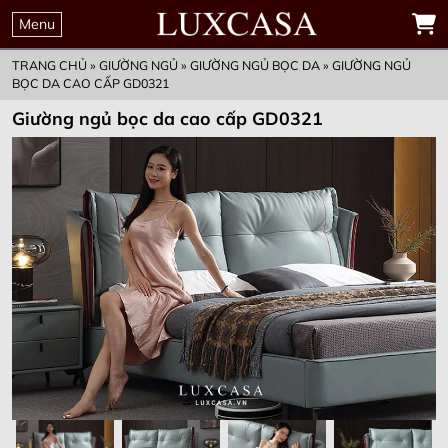
THỜI GIAN
00
00
00
00
ĐẶT MUA TRƯỚC
Menu
GIỮ KHUYẾN MẠI
Ngày
Giờ
Phút
Giây
ƯU ĐÃI CHỈ CÒN
TRANG CHỦ
»
GIƯỜNG NGỦ
»
GIƯỜNG NGỦ BỌC DA
»
GIƯỜNG NGỦ
BỌC DA CAO CẤP GD0321
Giường ngủ bọc da cao cấp GD0321