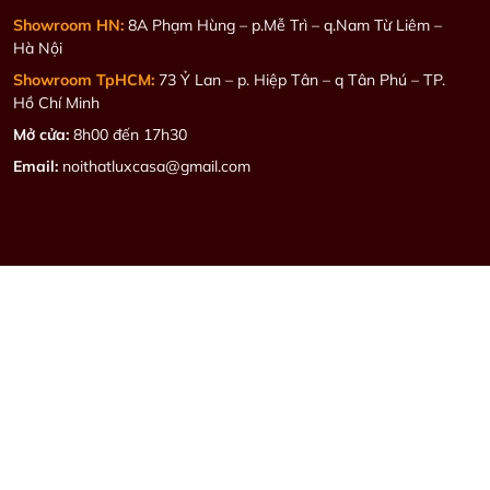
Showroom HN:
8A Phạm Hùng – p.Mễ Trì – q.Nam Từ Liêm –
Hà Nội
Showroom TpHCM:
73 Ỷ Lan – p. Hiệp Tân – q Tân Phú – TP.
Hồ Chí Minh
Mở cửa:
8h00 đến 17h30
Email:
noithatluxcasa@gmail.com