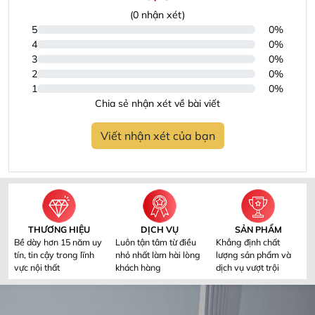
(
0
nhận xét)
5
0%
4
0%
3
0%
2
0%
1
0%
Chia sẻ nhận xét về bài viết
Viết nhận xét của bạn
THƯƠNG HIỆU
DỊCH VỤ
SẢN PHẨM
Bề dày hơn 15 năm uy
Luôn tận tâm từ điều
Khẳng định chất
tín, tin cậy trong lĩnh
nhỏ nhất làm hài lòng
lượng sản phẩm và
vực nội thất
khách hàng
dịch vụ vượt trội