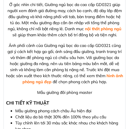
Ở góc nhìn chi tiết, Giường ngủ bọc da cao cấp GD0321 giúp
người xem đánh giá đường may, cách bo cạnh, độ dày lớp đệm
đầu giường và khả năng phối với tab, bàn trang điểm hoặc hệ
tủ áo. Một mẫu giường đẹp cần ăn nhập với tổng thể phòng
ngủ, không chỉ nổi bật riêng lẻ. Danh mục
nội thất phòng ngủ
sẽ giúp tham khảo thêm cách bố trí đồng bộ và tiện nghi.
Ảnh phối cảnh của Giường ngủ bọc da cao cấp GD0321 cũng
gợi ý cách kết hợp ga gối, ánh sáng đầu giường, tranh trang trí
và thảm để phòng ngủ có chiều sâu hơn. Với giường bọc da
hoặc giường đa năng, nên ưu tiên bảng màu bền mắt, dễ vệ
sinh và không làm căn phòng bị nặng nề. Trước khi đặt mua
hoặc sản xuất theo kích thước riêng, có thể xem thêm
hình ảnh
phòng ngủ đẹp
để chọn phong cách phù hợp.
Mẫu giường đôi phòng master
CHI TIẾT KỸ THUẬT
Mẫu giường phong cách châu Âu hiện đại
Chất liệu da bò thật 30% đến 100% theo yêu cầu
Tùy chỉnh lên tới 30 màu sắc khác nhau cho khách hàng