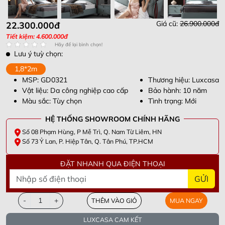
Giá cũ:
26.900.000đ
22.300.000đ
Tiết kiệm: 4.600.000đ
Hãy để lại bình chọn!
Lưu ý tuỳ chọn:
1,8*2m
MSP: GD0321
Thương hiệu: Luxcasa
Vật liệu: Da công nghiệp cao cấp
Bảo hành: 10 năm
Màu sắc: Tùy chọn
Tình trạng: Mới
HỆ THỐNG SHOWROOM CHÍNH HÃNG
Số 08 Phạm Hùng, P Mễ Trì, Q. Nam Từ Liêm, HN
Số 73 Ỷ Lan, P. Hiệp Tân, Q. Tân Phú, TP.HCM
ĐẶT NHANH QUA ĐIỆN THOẠI
GỬI
-
+
THÊM VÀO GIỎ
MUA NGAY
LUXCASA CAM KẾT