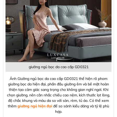
Long Thành, ấp 5 xã An Phước, Long Thành, Đồng Nai
giường ngủ bọc da cao cấp GD0321
Ảnh Giường ngủ bọc da cao cấp GD0321 thể hiện rõ phom
giường bọc da hiện đại, phần đầu giường êm và bề mặt hoàn
thiện tạo cảm giác sang trọng cho không gian nghỉ ngơi. Khi
chọn giường, nên cân nhắc chiều cao nệm, kích thước lọt lòng,
độ chắc khung và màu da so với sàn, rèm, tủ áo. Có thể xem
thêm
giường ngủ hiện đại
để so sánh kiểu dáng và tỷ lệ phù
hợp.