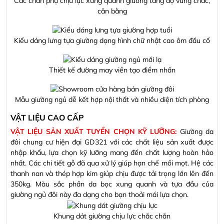
Các chân phụ chịu lực xung quanh giường tăng độ vững chắc,
cân bằng
Kiểu dáng lưng tựa giường dạng hình chữ nhật cao ôm đầu cổ
Thiết kế đường may viền tạo điểm nhấn
Mẫu giường ngủ dễ kết hợp nội thất và nhiều diện tích phòng
VẬT LIỆU CAO CẤP
VẬT LIỆU SẢN XUẤT TUYỂN CHỌN KỸ LƯỠNG:
Giường da
đôi chung cư hiện đại GD321
với các chất liệu sản xuất được
nhập khẩu, lựa chọn kỹ lưỡng mang đến chất lượng hoàn hảo
nhất. Các chi tiết gỗ đã qua xử lý giúp hạn chế mối mọt. Hệ các
thanh nan và thép hợp kim giúp chịu được tải trọng lớn lên đến
350kg. Màu sắc phần da bọc xung quanh và tựa đầu của
giường ngủ đôi này đa dạng cho bạn thoải mái lựa chọn.
Khung dát giường chịu lực chắc chắn