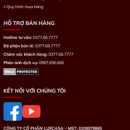
Quy trình mua hàng
HỖ TRỢ BÁN HÀNG
Hotline tư vấn:
0377.66.7777
Bộ phận bán lẻ:
0377.66.7777
Chăm sóc khách hàng:
0377.66.7777
Phản ánh dịch vụ:
0987.696.686
KẾT NỐI VỚI CHÚNG TÔI
CÔNG TY CỔ PHẦN LUXCASA –
MST: 0109079865