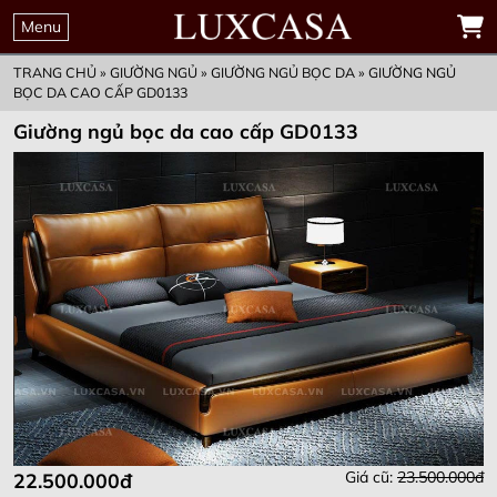
THỜI GIAN
00
00
00
00
ĐẶT MUA TRƯỚC
Menu
GIỮ KHUYẾN MẠI
Ngày
Giờ
Phút
Giây
ƯU ĐÃI CHỈ CÒN
TRANG CHỦ
»
GIƯỜNG NGỦ
»
GIƯỜNG NGỦ BỌC DA
»
GIƯỜNG NGỦ
BỌC DA CAO CẤP GD0133
Giường ngủ bọc da cao cấp GD0133
Giá cũ:
23.500.000đ
22.500.000đ