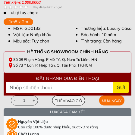
Tiết kiệm: 1.000.000đ
Hãy để lại bình chọn!
Lưu ý tuỳ chọn:
1m8 x 2m
MSP: GD0133
Thương hiệu: Luxury Casa
Vật liệu: Nhập khẩu
Bảo hành: 10 năm
Màu sắc: Tùy chọn
Tình trạng: Còn hàng
HỆ THỐNG SHOWROOM CHÍNH HÃNG
Số 08 Phạm Hùng, P Mễ Trì, Q. Nam Từ Liêm, HN
Số 73 Ỷ Lan, P. Hiệp Tân, Q. Tân Phú, TP.HCM
ĐẶT NHANH QUA ĐIỆN THOẠI
GỬI
-
+
THÊM VÀO GIỎ
MUA NGAY
LUXCASA CAM KẾT
Nguyên Vật Liệu
Cao cấp 100% được nhập khẩu, xuất xứ rõ ràng
Chất Lượng