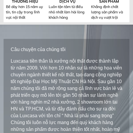
THƯƠNG HIỆU
DỊCH VỤ
SẢN PHẨM
Bề dày hơn 15 năm uy
Luôn tận tâm từ điều
Khẳng định chất
tín, tin cậy trong lĩnh
nhỏ nhất làm hài lòng
lượng sản phẩm và
vực nội thất
khách hàng
dịch vụ vượt trội
Câu chuyện của chúng tôi
Luxcasa tiền thân là xưởng nội thất được thành lập
từ năm 2009. Với hơn 10 nhân sự là những họa viên
chuyên ngành thiết kế nội thất, tạo dạng công nghiệp
tốt nghiệp Đại Học Mỹ Thuật CN Hà Nội. Sau gần 10
năm chúng tôi đã mở rộng sang cả lĩnh vực bán lẻ và
phát triển quy mô lên tới gần 50 nhân sự lành nghề
với hàng nghìn m2 nhà xưởng, 2 showroom lớn tại
HN và TP.HCM, và từ đây đánh dấu cho sự ra đời
của Luxcasa với tôn chỉ “ Nhà là phải sang trọng”
Chúng tôi luôn nỗ lực mang đến quý khách hàng
những sản phẩm được hoàn thiện tốt nhất, hoàn mỹ