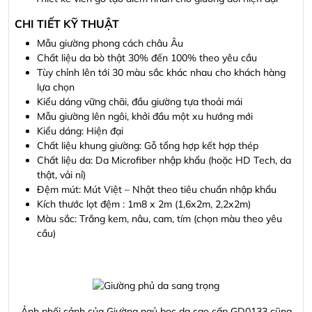
CHI TIẾT KỸ THUẬT
Mẫu giường phong cách châu Âu
Chất liệu da bò thật 30% đến 100% theo yêu cầu
Tùy chỉnh lên tới 30 màu sắc khác nhau cho khách hàng
lựa chọn
Kiểu dáng vững chãi, đầu giường tựa thoải mái
Mẫu giường lên ngôi, khởi đầu một xu hướng mới
Kiểu dáng: Hiện đại
Chất liệu khung giường: Gỗ tổng hợp kết hợp thép
Chất liệu da: Da Microfiber nhập khẩu (hoặc HD Tech, da
thật, vải nỉ)
Đệm mút: Mút Việt – Nhật theo tiêu chuẩn nhập khẩu
Kích thước lọt đệm : 1m8 x 2m (1,6x2m, 2,2x2m)
Màu sắc: Trắng kem, nâu, cam, tím (chọn màu theo yêu
cầu)
Ảnh phối cảnh của Giường ngủ bọc da cao cấp GD0133 cũng