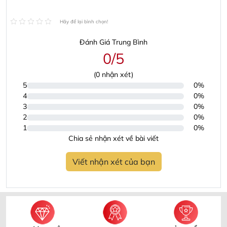
Hãy để lại bình chọn!
Đánh Giá Trung Bình
0/5
(
0
nhận xét)
5
0%
4
0%
3
0%
2
0%
1
0%
Chia sẻ nhận xét về bài viết
Viết nhận xét của bạn