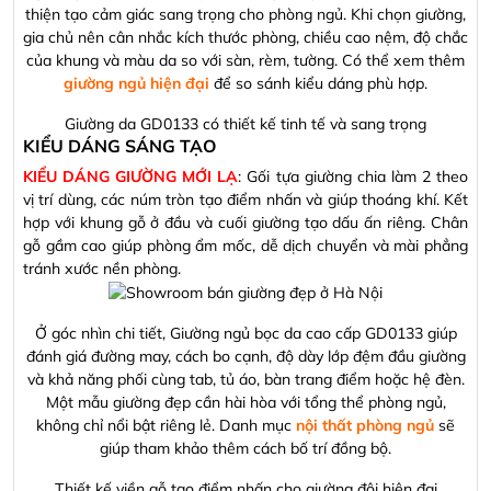
thiện tạo cảm giác sang trọng cho phòng ngủ. Khi chọn giường,
gia chủ nên cân nhắc kích thước phòng, chiều cao nệm, độ chắc
của khung và màu da so với sàn, rèm, tường. Có thể xem thêm
giường ngủ hiện đại
để so sánh kiểu dáng phù hợp.
Giường da GD0133 có thiết kế tinh tế và sang trọng
KIỂU DÁNG SÁNG TẠO
KIỂU DÁNG GIƯỜNG MỚI LẠ
: Gối tựa giường chia làm 2 theo
vị trí dùng, các núm tròn tạo điểm nhấn và giúp thoáng khí. Kết
hợp với khung gỗ ở đầu và cuối giường tạo dấu ấn riêng. Chân
gỗ gầm cao giúp phòng ẩm mốc, dễ dịch chuyển và mài phẳng
tránh xước nền phòng.
Ở góc nhìn chi tiết, Giường ngủ bọc da cao cấp GD0133 giúp
đánh giá đường may, cách bo cạnh, độ dày lớp đệm đầu giường
và khả năng phối cùng tab, tủ áo, bàn trang điểm hoặc hệ đèn.
Một mẫu giường đẹp cần hài hòa với tổng thể phòng ngủ,
không chỉ nổi bật riêng lẻ. Danh mục
nội thất phòng ngủ
sẽ
giúp tham khảo thêm cách bố trí đồng bộ.
Thiết kế viền gỗ tạo điểm nhấn cho giường đôi hiện đại