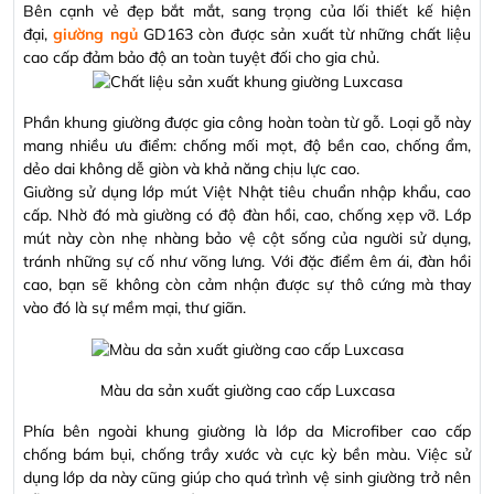
Bên cạnh vẻ đẹp bắt mắt, sang trọng của lối thiết kế hiện
đại,
giường ngủ
GD163 còn được sản xuất từ những chất liệu
cao cấp đảm bảo độ an toàn tuyệt đối cho gia chủ.
Phần khung giường được gia công hoàn toàn từ gỗ. Loại gỗ này
mang nhiều ưu điểm: chống mối mọt, độ bền cao, chống ẩm,
dẻo dai không dễ giòn và khả năng chịu lực cao.
Giường sử dụng lớp mút Việt Nhật tiêu chuẩn nhập khẩu, cao
cấp. Nhờ đó mà giường có độ đàn hồi, cao, chống xẹp vỡ. Lớp
mút này còn nhẹ nhàng bảo vệ cột sống của người sử dụng,
tránh những sự cố như võng lưng. Với đặc điểm êm ái, đàn hồi
cao, bạn sẽ không còn cảm nhận được sự thô cứng mà thay
vào đó là sự mềm mại, thư giãn.
Màu da sản xuất giường cao cấp Luxcasa
Phía bên ngoài khung giường là lớp da Microfiber cao cấp
chống bám bụi, chống trầy xước và cực kỳ bền màu. Việc sử
dụng lớp da này cũng giúp cho quá trình vệ sinh giường trở nên