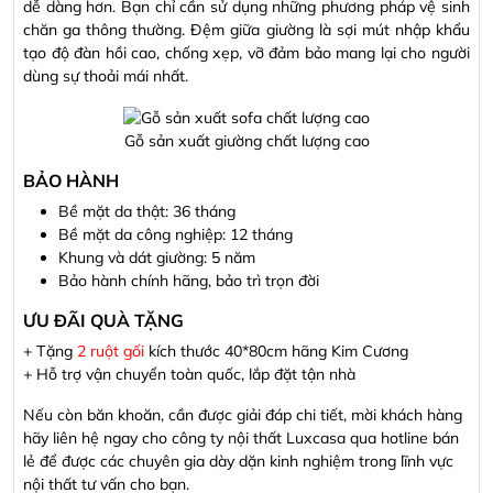
dễ dàng hơn. Bạn chỉ cần sử dụng những phương pháp vệ sinh
chăn ga thông thường. Đệm giữa giường là sợi mút nhập khẩu
tạo độ đàn hồi cao, chống xẹp, vỡ đảm bảo mang lại cho người
dùng sự thoải mái nhất.
Gỗ sản xuất giường chất lượng cao
BẢO HÀNH
Bề mặt da thật: 36 tháng
Bề mặt da công nghiệp: 12 tháng
Khung và dát giường: 5 năm
Bảo hành chính hãng, bảo trì trọn đời
ƯU ĐÃI QUÀ TẶNG
+ Tặng
2 ruột gối
kích thước 40*80cm hãng Kim Cương
+ Hỗ trợ vận chuyển toàn quốc, lắp đặt tận nhà
Nếu còn băn khoăn, cần được giải đáp chi tiết, mời khách hàng
hãy liên hệ ngay cho công ty nội thất Luxcasa qua hotline bán
lẻ để được các chuyên gia dày dặn kinh nghiệm trong lĩnh vực
nội thất tư vấn cho bạn.