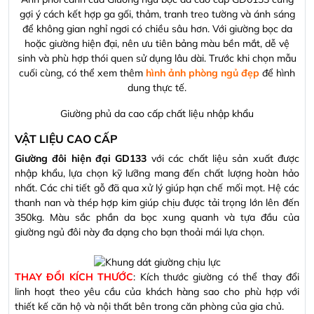
gợi ý cách kết hợp ga gối, thảm, tranh treo tường và ánh sáng
để không gian nghỉ ngơi có chiều sâu hơn. Với giường bọc da
hoặc giường hiện đại, nên ưu tiên bảng màu bền mắt, dễ vệ
sinh và phù hợp thói quen sử dụng lâu dài. Trước khi chọn mẫu
cuối cùng, có thể xem thêm
hình ảnh phòng ngủ đẹp
để hình
dung thực tế.
Giường phủ da cao cấp chất liệu nhập khẩu
VẬT LIỆU CAO CẤP
Giường đôi hiện đại GD133
với các chất liệu sản xuất được
nhập khẩu, lựa chọn kỹ lưỡng mang đến chất lượng hoàn hảo
nhất. Các chi tiết gỗ đã qua xử lý giúp hạn chế mối mọt. Hệ các
thanh nan và thép hợp kim giúp chịu được tải trọng lớn lên đến
350kg. Màu sắc phần da bọc xung quanh và tựa đầu của
giường ngủ đôi này đa dạng cho bạn thoải mái lựa chọn.
THAY ĐỔI KÍCH THƯỚC
: Kích thước giường có thể thay đổi
linh hoạt theo yêu cầu của khách hàng sao cho phù hợp với
thiết kế căn hộ và nội thất bên trong căn phòng của gia chủ.