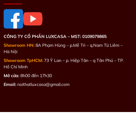
CÔNG TY CỔ PHẦN LUXCASA –
MST: 0109079865
Showroom HN:
8A Phạm Hùng – p.Mễ Trì – q.Nam Từ Liêm –
Hà Nội
Showroom TpHCM:
73 Ỷ Lan – p. Hiệp Tân – q Tân Phú – TP.
Hồ Chí Minh
Mở cửa:
8h00 đến 17h30
Email:
noithatluxcasa@gmail.com