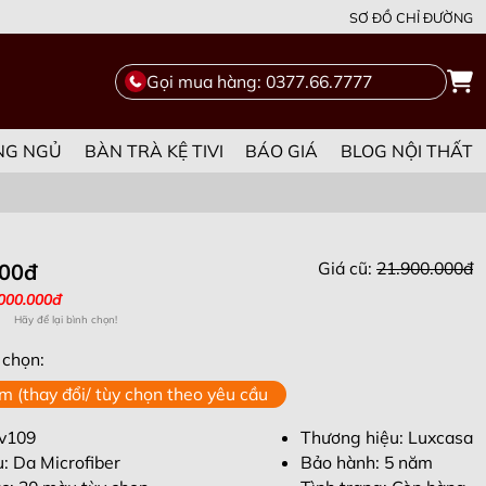
SƠ ĐỒ CHỈ ĐƯỜNG
Gọi mua hàng: 0377.66.7777
NG NGỦ
BÀN TRÀ KỆ TIVI
BÁO GIÁ
BLOG NỘI THẤT
Giá cũ:
21.900.000đ
000đ
.000.000đ
Hãy để lại bình chọn!
 chọn:
2,6x 0,85m (thay đổi/ tùy chọn theo yêu cầu
v109
Thương hiệu: Luxcasa
u: Da Microfiber
Bảo hành: 5 năm