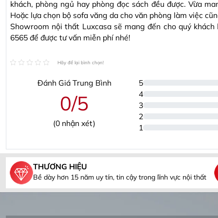
khách, phòng ngủ hay phòng đọc sách đều được. Vừa mang l
Hoặc lựa chọn bộ sofa văng da cho văn phòng làm việc cũ
Showroom nội thất Luxcasa sẽ mang đến cho quý khách hà
6565 để được tư vấn miễn phí nhé!
Hãy để lại bình chọn!
Đánh Giá Trung Bình
5
4
0/5
3
2
(
0
nhận xét)
1
THƯƠNG HIỆU
Bề dày hơn 15 năm uy tín, tin cậy trong lĩnh vực nội thất