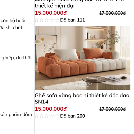
thiết kế hiện đại
15.000.000đ
17.800.000đ
Đã bán
111
 căn hộ hoặc
ớc khi chốt
nghiệp, da thật
Ghế sofa văng bọc nỉ thiết kế độc đáo
SN14
15.000.000đ
17.800.000đ
g sản phẩm đảm
Đã bán
200