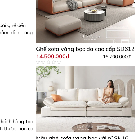
 dài ghế đến
thảm, đèn trang
Ghế sofa văng bọc da cao cấp SD612
14.500.000đ
16.700.000đ
 khách hàng tạo
ch thước bạn có
Mẫu ghế sofa văng bọc vải nỉ SN16