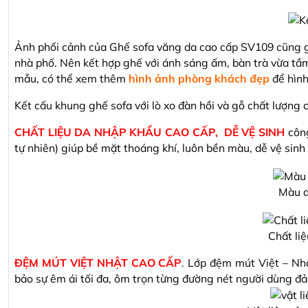
Ảnh phối cảnh của Ghế sofa văng da cao cấp SV109 cũng g
nhà phố. Nên kết hợp ghế với ánh sáng ấm, bàn trà vừa tầm
mẫu, có thể xem thêm
hình ảnh phòng khách đẹp
để hình
Kết cấu khung ghế sofa với lò xo đàn hồi và gỗ chất lượng 
CHẤT LIỆU DA NHẬP KHẨU CAO CẤP, DỄ VỆ SINH
công
tự nhiên) giúp bề mặt thoáng khí, luôn bền màu, dễ vệ si
Màu d
Chất li
ĐỆM MÚT VIỆT NHẬT CAO CẤP
.
Lớp đệm mút Việt – Nhậ
bảo sự êm ái tối đa, ôm trọn từng đường nét người dùng đả