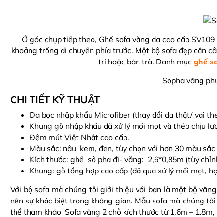
Ở góc chụp tiếp theo, Ghế sofa văng da cao cấp SV109 g
khoảng trống di chuyển phía trước. Một bộ sofa đẹp cần cân
trí hoặc bàn trà. Danh mục
ghế s
Sopha văng phủ
CHI TIẾT KỸ THUẬT
Da bọc nhập khẩu Microfiber (thay đổi da thật/ vải th
Khung gỗ nhập khẩu đã xử lý mối mọt và thép chịu lực
Đệm mút Việt Nhật cao cấp.
Màu sắc: nâu, kem, đen, tùy chọn với hơn 30 màu sắc
Kích thước: ghế sô pha đi- văng: 2,6*0,85m (tùy chỉn
Khung: gỗ tổng hợp cao cấp (đã qua xử lý mối mọt, hạ
Với bộ sofa mà chúng tôi giới thiệu với bạn là một bộ văn
nên sự khác biệt trong không gian. Mẫu sofa mà chúng tôi 
thể tham khảo: Sofa văng 2 chỗ kích thước từ 1.6m – 1.8m, 