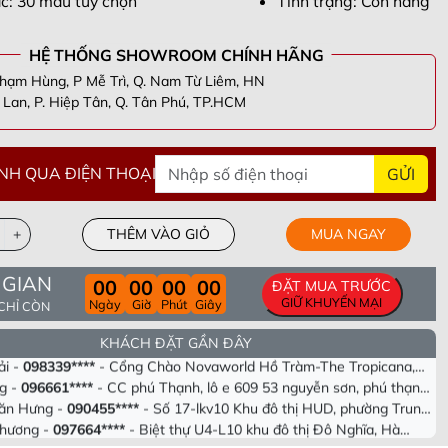
c: 30 màu tùy chọn
Tình trạng: Còn hàng
HỆ THỐNG SHOWROOM CHÍNH HÃNG
hạm Hùng, P Mễ Trì, Q. Nam Từ Liêm, HN
Lan, P. Hiệp Tân, Q. Tân Phú, TP.HCM
NH QUA ĐIỆN THOẠI
GỬI
+
THÊM VÀO GIỎ
MUA NGAY
n Thắng -
098305****
- Tầng 40 Tòa HPC Lanmark Văn Khê, Hà
 GIAN
00
00
00
00
ĐẶT MUA TRƯỚC
i
ương -
090955****
- Số 63 Lạc Long Quân, Hiệp Định, Hiệp Tân,
GIỮ KHUYẾN MẠI
Ngày
Giờ
Phút
Giây
 CHỈ CÒN
Tây Ninh
ng -
082693****
- Khu cc empire . Tháp linden .phường Thủ Thiêm .
hủ Đức. Tp Hồ chí minh
i -
098339****
- Cổng Chào Novaworld Hồ Tràm-The Tropicana,
KHÁCH ĐẶT GẦN ĐÂY
, Xã Bình Châu, Huyện Xuyên Mộc, Tỉnh Bà Rịa Vũng Tàu
g -
096661****
- CC phú Thạnh, lô e 609 53 nguyễn sơn, phú thạnh
cm
ăn Hưng -
090455****
- Số 17-lkv10 Khu đô thị HUD, phường Trung
 Tây, tp Hà Nội
Phương -
097664****
- Biệt thự U4-L10 khu đô thị Đô Nghĩa, Hà
g Thành -
036631****
- Thôn Tân Thành. Đông Triều. Tỉnh Quảng
 nam -
090373****
- 356/10/12 Tỉnh lộ 10. Bình trị đông. Bình tân ,