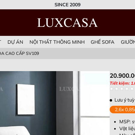
SINCE 2009
T
DỰ ÁN
NỘI THẤT THÔNG MINH
GHẾ SOFA
GIƯỜ
DA CAO CẤP SV109
20.900.
Tiết kiệm: 1
Lưu ý tuỳ
MSP: s
Vật liệ