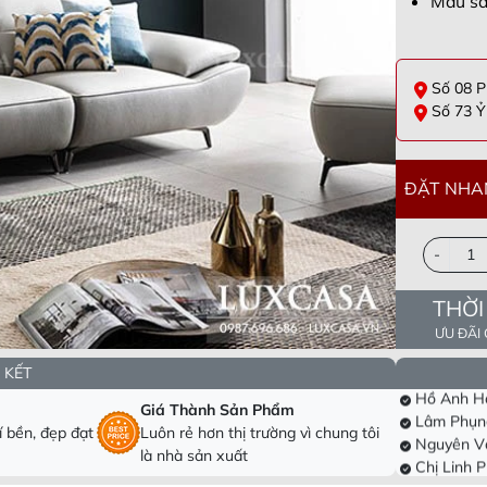
Màu sắ
Số 08 P
Số 73 Ỷ 
ĐẶT NHA
-
Dương Vă
THỜI
Đông, Hà Nộ
Chị Hà Tr
ƯU ĐÃI
Hòa Thành, 
Lê Thị Hồ
Thành phố T
Hồ Anh Hả
 KẾT
Ấp Bình hải
Lâm Phụn
Giá Thành Sản Phẩm
, tân phú, h
Nguyên V
 bền, đẹp đạt
Luôn rẻ hơn thị trường vì chung tôi
Hưng, tx Sơn
Chị Linh 
là nhà sản xuất
Đông
Trần Trun
Ninh
Anh Hoài