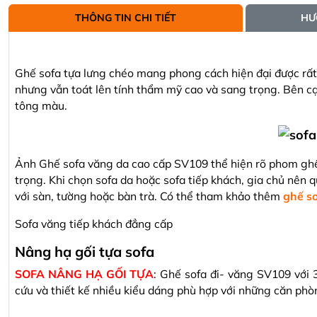
THÔNG TIN CHI TIẾT
HƯ
Ghế sofa tựa lưng chéo mang phong cách hiện đại được rất
nhưng vẫn toát lên tính thẩm mỹ cao và sang trọng. Bên cạ
tông màu.
Ảnh Ghế sofa văng da cao cấp SV109 thể hiện rõ phom ghế
trọng. Khi chọn sofa da hoặc sofa tiếp khách, gia chủ nên
với sàn, tường hoặc bàn trà. Có thể tham khảo thêm
ghế s
Sofa văng tiếp khách đẳng cấp
Nâng hạ gối tựa sofa
SOFA NÂNG HẠ GỐI TỰA
: Ghế sofa đi- văng SV109 với 
cứu và thiết kế nhiều kiểu dáng phù hợp với những căn phò