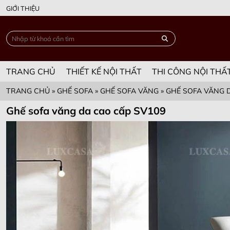
GIỚI THIỆU
TRANG CHỦ
THIẾT KẾ NỘI THẤT
THI CÔNG NỘI THẤ
TRANG CHỦ
»
GHẾ SOFA
»
GHẾ SOFA VĂNG
»
GHẾ SOFA VĂNG 
Ghế sofa văng da cao cấp SV109