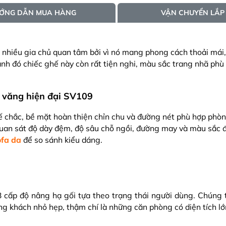
hcm
Phạm Thị
ỚNG DẪN MUA HÀNG
VẬN CHUYỂN LẮP
Thành, ấp 5
Dương Vă
Đông, Hà Nộ
Chị Hà Tr
Hòa Thành, 
Lê Thị Hồ
Thành phố T
Hồ Anh Hả
 nhiều gia chủ quan tâm bởi vì nó mang phong cách thoải mái,
Ấp Bình hải
Lâm Phụn
nh đó chiếc ghế này còn rất tiện nghi, màu sắc trang nhã phù 
, tân phú, h
Nguyên V
Hưng, tx Sơn
Chị Linh 
Đông
Trần Trun
Ninh
Anh Hoài
hcm
Phạm Thị
 chắc, bề mặt hoàn thiện chỉn chu và đường nét phù hợp phò
Thành, ấp 5
 quan sát độ dày đệm, độ sâu chỗ ngồi, đường may và màu sắc đ
ofa da
để so sánh kiểu dáng.
3 cấp độ nâng hạ gối tựa theo trạng thái người dùng. Chúng 
ng khách nhỏ hẹp, thậm chí là những căn phòng có diện tích lớ