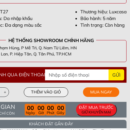
ST27
Thương hiệu: Luxcasa
ệu: Da nhập khẩu
Bảo hành: 5 năm
c: Đa dạng màu sắc
Tình trạng: Còn hàng
HỆ THỐNG SHOWROOM CHÍNH HÃNG
hạm Hùng, P Mễ Trì, Q. Nam Từ Liêm, HN
Lan, P. Hiệp Tân, Q. Tân Phú, TP.HCM
NH QUA ĐIỆN THOẠI
GỬI
+
THÊM VÀO GIỎ
MUA NGAY
 GIAN
n Thắng -
098305****
- Tầng 40 Tòa HPC Lanmark Văn Khê, Hà
00
00
00
00
ĐẶT MUA TRƯỚC
i
ương -
090955****
- Số 63 Lạc Long Quân, Hiệp Định, Hiệp Tân,
GIỮ KHUYẾN MẠI
Ngày
Giờ
Phút
Giây
 CHỈ CÒN
Tây Ninh
ng -
082693****
- Khu cc empire . Tháp linden .phường Thủ Thiêm .
KHÁCH ĐẶT GẦN ĐÂY
hủ Đức. Tp Hồ chí minh
i -
098339****
- Cổng Chào Novaworld Hồ Tràm-The Tropicana,