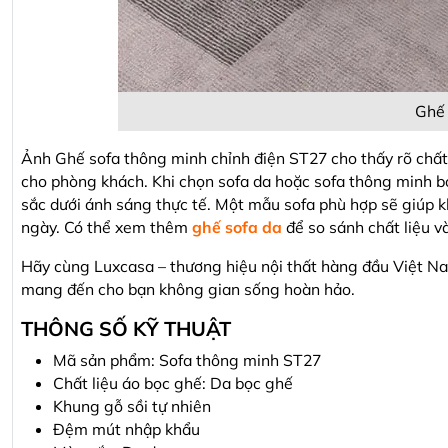
Ghế 
Ảnh Ghế sofa thông minh chỉnh điện ST27 cho thấy rõ chất
cho phòng khách. Khi chọn sofa da hoặc sofa thông minh 
sắc dưới ánh sáng thực tế. Một mẫu sofa phù hợp sẽ giúp k
ngày. Có thể xem thêm
ghế sofa da
để so sánh chất liệu v
Hãy cùng Luxcasa – thương hiệu nội thất hàng đầu Việt N
mang đến cho bạn không gian sống hoàn hảo.
THÔNG SỐ KỸ THUẬT
Mã sản phẩm: Sofa thông minh ST27
Chất liệu áo bọc ghế: Da bọc ghế
Khung gỗ sồi tự nhiên
Đệm mút nhập khẩu