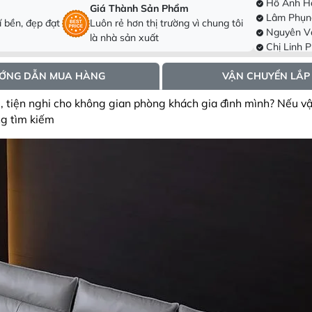
Ấp Bình hải
Lâm Phụn
Giá Thành Sản Phẩm
, tân phú, h
Nguyên V
 bền, đẹp đạt
Luôn rẻ hơn thị trường vì chung tôi
Hưng, tx Sơn
Chị Linh 
là nhà sản xuất
Đông
Trần Trun
Ninh
Anh Hoài
hcm
Phạm Thị
ỚNG DẪN MUA HÀNG
VẬN CHUYỂN LẮP
Thành, ấp 5
Dương Vă
i, tiện nghi cho không gian phòng khách gia đình mình? Nếu v
Đông, Hà Nộ
Chị Hà Tr
Hòa Thành, 
Lê Thị Hồ
ng tìm kiếm
Thành phố T
Hồ Anh Hả
Ấp Bình hải
Lâm Phụn
, tân phú, h
Nguyên V
Hưng, tx Sơn
Chị Linh 
Đông
Trần Trun
Ninh
Anh Hoài
hcm
Phạm Thị
Thành, ấp 5