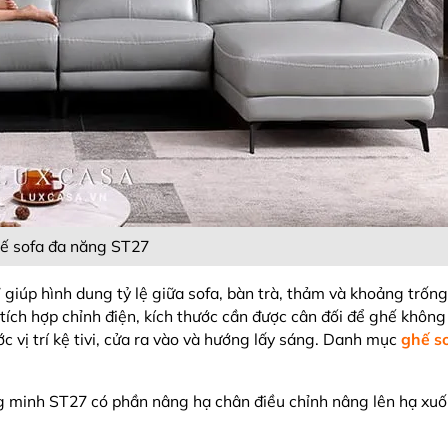
ế sofa đa năng ST27
giúp hình dung tỷ lệ giữa sofa, bàn trà, thảm và khoảng trống
tích hợp chỉnh điện, kích thước cần được cân đối để ghế khôn
ớc vị trí kệ tivi, cửa ra vào và hướng lấy sáng. Danh mục
ghế s
g minh ST27 có phần nâng hạ chân điều chỉnh nâng lên hạ xu