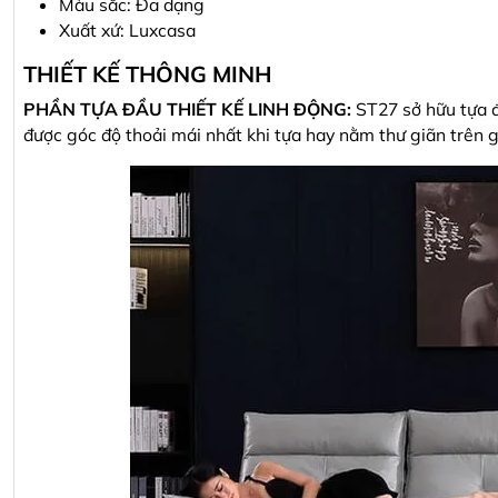
Màu sắc: Đa dạng
Xuất xứ: Luxcasa
THIẾT KẾ THÔNG MINH
PHẦN TỰA ĐẦU THIẾT KẾ LINH ĐỘNG:
ST27 sở hữu tựa đ
được góc độ thoải mái nhất khi tựa hay nằm thư giãn trên 