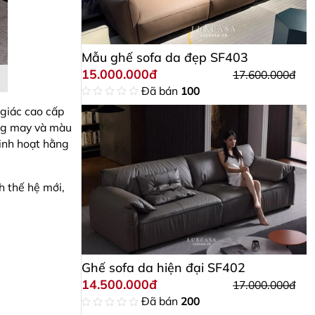
Mẫu ghế sofa da đẹp SF403
15.000.000đ
17.600.000đ
Đã bán
100
 giác cao cấp
ờng may và màu
sinh hoạt hằng
 thế hệ mới,
Ghế sofa da hiện đại SF402
14.500.000đ
17.000.000đ
Đã bán
200