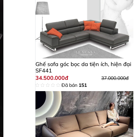
Ghế sofa góc bọc da tiện ích, hiện đại
SF441
34.500.000đ
37.000.000đ
Đã bán
151