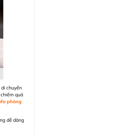
 di chuyển
g chiếm quá
ofa phòng
ống dễ dàng