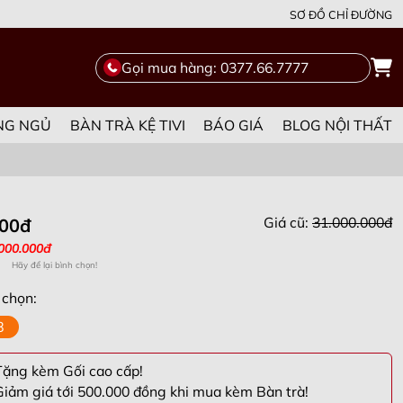
SƠ ĐỒ CHỈ ĐƯỜNG
Gọi mua hàng: 0377.66.7777
NG NGỦ
BÀN TRÀ KỆ TIVI
BÁO GIÁ
BLOG NỘI THẤT
Giá cũ:
31.000.000đ
000đ
.000.000đ
Hãy để lại bình chọn!
 chọn:
8
ặng kèm Gối cao cấp!
iảm giá tới 500.000 đồng khi mua kèm Bàn trà!