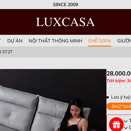
SINCE 2009
T
DỰ ÁN
NỘI THẤT THÔNG MINH
GHẾ SOFA
GIƯỜ
 ST27
28.000.
Tiết kiệm: 3
Lưu ý tuỳ
3m2*1m
T
G