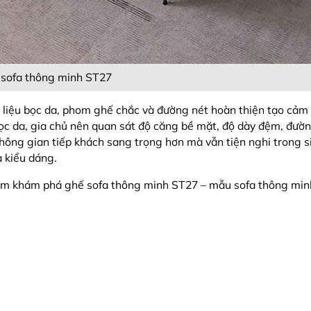
sofa thông minh ST27
 liệu bọc da, phom ghế chắc và đường nét hoàn thiện tạo cảm
bọc da, gia chủ nên quan sát độ căng bề mặt, độ dày đệm, đư
hông gian tiếp khách sang trọng hơn mà vẫn tiện nghi trong 
à kiểu dáng.
am khám phá ghế sofa thông minh ST27 – mẫu sofa thông minh