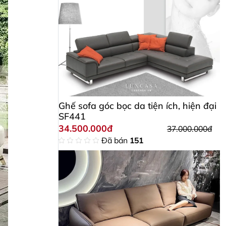
Ghế sofa góc bọc da tiện ích, hiện đại
SF441
34.500.000đ
37.000.000đ
Đã bán
151