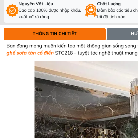
Nguyên Vật Liệu
Chất Lượng
Cao cấp 100% được nhập khẩu,
Đảm bảo các tiêu chí
xuất xứ rõ ràng
tới độ tinh xảo
THÔNG TIN CHI TIẾT
HƯ
Bạn đang mong muốn kiến tạo một không gian sống sang tr
ghế sofa tân cổ điển
STC218 – tuyệt tác nghệ thuật mang