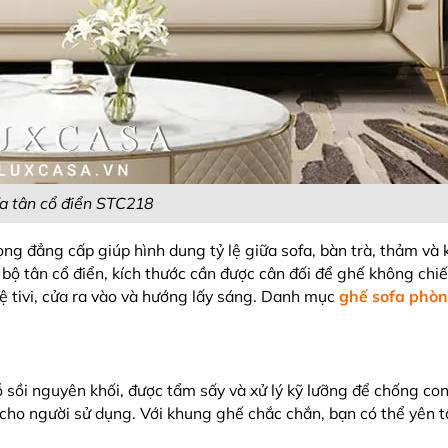
a tân cổ điển STC218
ng đẳng cấp giúp hình dung tỷ lệ giữa sofa, bàn trà, thảm và
 bộ tân cổ điển, kích thước cần được cân đối để ghế không ch
 kệ tivi, cửa ra vào và hướng lấy sáng. Danh mục
ghế sofa phò
 sồi nguyên khối, được tẩm sấy và xử lý kỹ lưỡng để chống co
 cho người sử dụng. Với khung ghế chắc chắn, bạn có thể yên 