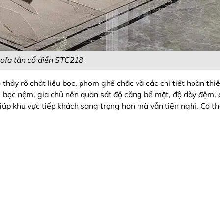
ofa tân cổ điển STC218
hấy rõ chất liệu bọc, phom ghế chắc và các chi tiết hoàn thi
ển bọc nệm, gia chủ nên quan sát độ căng bề mặt, độ dày đệm,
iúp khu vực tiếp khách sang trọng hơn mà vẫn tiện nghi. Có 