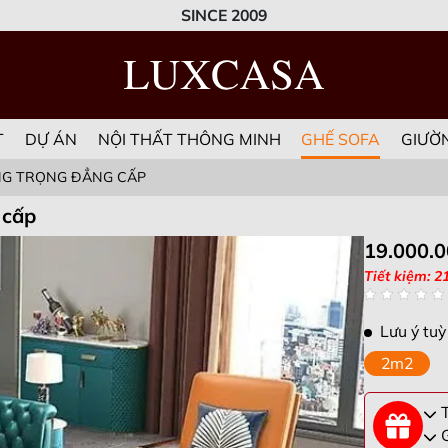
SINCE 2009
T
DỰ ÁN
NỘI THẤT THÔNG MINH
GHẾ SOFA
GIƯỜ
ANG TRỌNG ĐẲNG CẤP
 cấp
19.000.
Tiết kiệm: 2
Lưu ý tuỳ
2m2
T
G