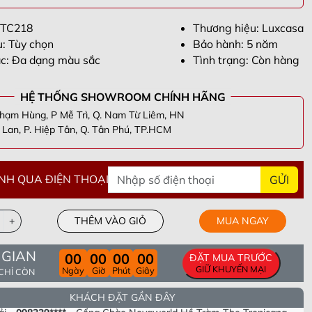
STC218
Thương hiệu: Luxcasa
u: Tùy chọn
Bảo hành: 5 năm
c: Đa dạng màu sắc
Tình trạng: Còn hàng
HỆ THỐNG SHOWROOM CHÍNH HÃNG
hạm Hùng, P Mễ Trì, Q. Nam Từ Liêm, HN
Lan, P. Hiệp Tân, Q. Tân Phú, TP.HCM
NH QUA ĐIỆN THOẠI
GỬI
+
THÊM VÀO GIỎ
MUA NGAY
n Thắng -
098305****
- Tầng 40 Tòa HPC Lanmark Văn Khê, Hà
 GIAN
00
00
00
00
ĐẶT MUA TRƯỚC
i
ương -
090955****
- Số 63 Lạc Long Quân, Hiệp Định, Hiệp Tân,
GIỮ KHUYẾN MẠI
Ngày
Giờ
Phút
Giây
 CHỈ CÒN
Tây Ninh
ng -
082693****
- Khu cc empire . Tháp linden .phường Thủ Thiêm .
hủ Đức. Tp Hồ chí minh
i -
098339****
- Cổng Chào Novaworld Hồ Tràm-The Tropicana,
KHÁCH ĐẶT GẦN ĐÂY
, Xã Bình Châu, Huyện Xuyên Mộc, Tỉnh Bà Rịa Vũng Tàu
g -
096661****
- CC phú Thạnh, lô e 609 53 nguyễn sơn, phú thạnh