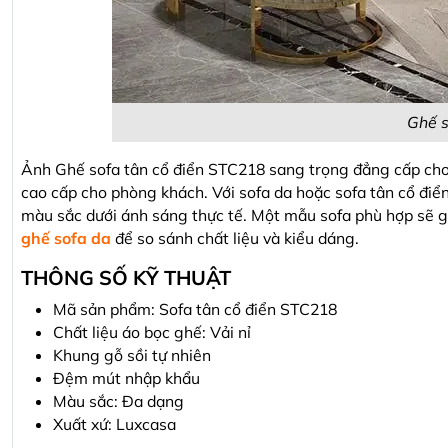
Ghế s
Ảnh Ghế sofa tân cổ điển STC218 sang trọng đẳng cấp cho t
cao cấp cho phòng khách. Với sofa da hoặc sofa tân cổ đi
màu sắc dưới ánh sáng thực tế. Một mẫu sofa phù hợp sẽ g
ghế sofa da
để so sánh chất liệu và kiểu dáng.
THÔNG SỐ KỸ THUẬT
Mã sản phẩm: Sofa tân cổ điển STC218
Chất liệu áo bọc ghế: Vải nỉ
Khung gỗ sồi tự nhiên
Đệm mút nhập khẩu
Màu sắc: Đa dạng
Xuất xứ: Luxcasa