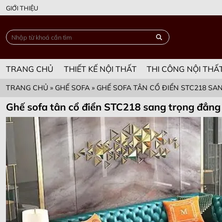
GIỚI THIỆU
TRANG CHỦ
THIẾT KẾ NỘI THẤT
THI CÔNG NỘI THẤ
TRANG CHỦ
»
GHẾ SOFA
»
GHẾ SOFA TÂN CỔ ĐIỂN STC218 S
Ghế sofa tân cổ điển STC218 sang trọng đẳng