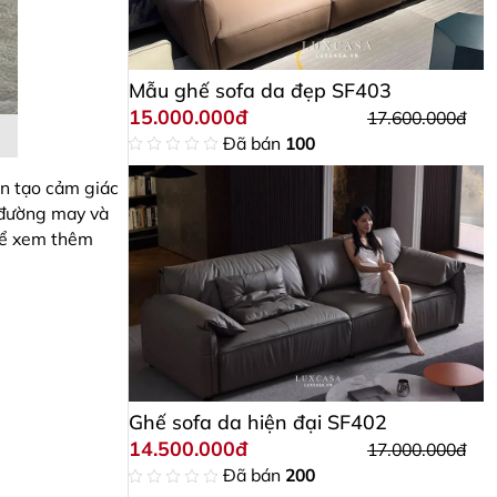
Mẫu ghế sofa da đẹp SF403
15.000.000đ
17.600.000đ
Đã bán
100
ện tạo cảm giác
 đường may và
thể xem thêm
Ghế sofa da hiện đại SF402
14.500.000đ
17.000.000đ
Đã bán
200