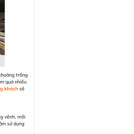
 khoảng trống
iếm quá nhiều
ng khách
sẽ
ng vênh, mối
tâm sử dụng