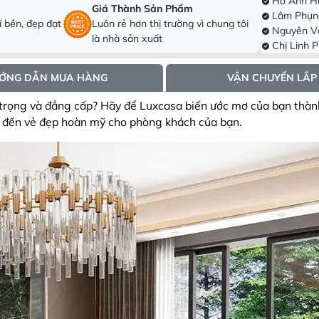
Giá Thành Sản Phẩm
, tân phú, h
Nguyên V
 bền, đẹp đạt
Luôn rẻ hơn thị trường vì chung tôi
Hưng, tx Sơn
Chị Linh 
là nhà sản xuất
Đông
Trần Trun
Ninh
Anh Hoài
hcm
Phạm Thị
ỚNG DẪN MUA HÀNG
VẬN CHUYỂN LẮP
Thành, ấp 5
Dương Vă
Đông, Hà Nộ
Chị Hà Tr
ọng và đẳng cấp? Hãy để Luxcasa biến ước mơ của bạn thành
Hòa Thành, 
Lê Thị Hồ
 đến vẻ đẹp hoàn mỹ cho phòng khách của bạn.
Thành phố T
Hồ Anh Hả
Ấp Bình hải
Lâm Phụn
, tân phú, h
Nguyên V
Hưng, tx Sơn
Chị Linh 
Đông
Trần Trun
Ninh
Anh Hoài
hcm
Phạm Thị
Thành, ấp 5