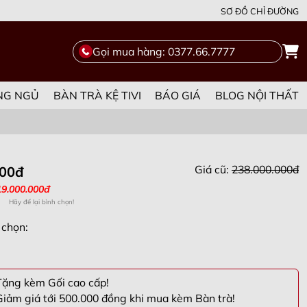
SƠ ĐỒ CHỈ ĐƯỜNG
Gọi mua hàng: 0377.66.7777
NG NGỦ
BÀN TRÀ KỆ TIVI
BÁO GIÁ
BLOG NỘI THẤT
Giá cũ:
238.000.000đ
000đ
19.000.000đ
Hãy để lại bình chọn!
 chọn:
ặng kèm Gối cao cấp!
iảm giá tới 500.000 đồng khi mua kèm Bàn trà!