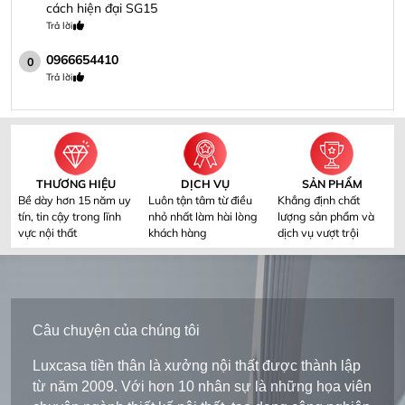
cách hiện đại SG15
Trả lời
0966654410
0
Trả lời
THƯƠNG HIỆU
DỊCH VỤ
SẢN PHẨM
Bề dày hơn 15 năm uy
Luôn tận tâm từ điều
Khẳng định chất
tín, tin cậy trong lĩnh
nhỏ nhất làm hài lòng
lượng sản phẩm và
vực nội thất
khách hàng
dịch vụ vượt trội
Câu chuyện của chúng tôi
Luxcasa tiền thân là xưởng nội thất được thành lập
từ năm 2009. Với hơn 10 nhân sự là những họa viên