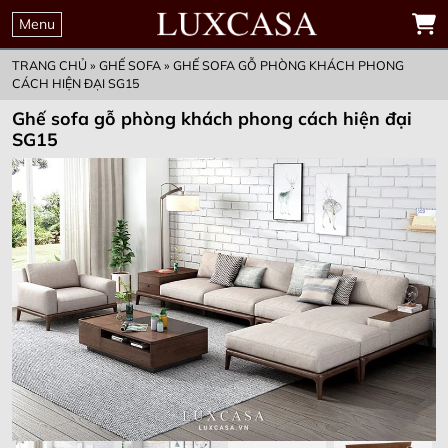
THỜI GIAN
00
00
00
00
ĐẶT MUA TRƯỚC
Menu
GIỮ KHUYẾN MẠI
Ngày
Giờ
Phút
Giây
ƯU ĐÃI CHỈ CÒN
TRANG CHỦ
»
GHẾ SOFA
»
GHẾ SOFA GỖ PHÒNG KHÁCH PHONG
CÁCH HIỆN ĐẠI SG15
Ghế sofa gỗ phòng khách phong cách hiện đại
SG15