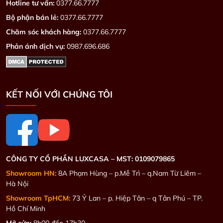
Hotline tư vấn:
0377.66.7777
Bộ phận bán lẻ:
0377.66.7777
Chăm sóc khách hàng:
0377.66.7777
Phản ánh dịch vụ:
0987.696.686
KẾT NỐI VỚI CHÚNG TÔI
CÔNG TY CỔ PHẦN LUXCASA –
MST: 0109079865
Showroom HN:
8A Phạm Hùng – p.Mễ Trì – q.Nam Từ Liêm –
Hà Nội
Showroom TpHCM:
73 Ỷ Lan – p. Hiệp Tân – q Tân Phú – TP.
Hồ Chí Minh
Mở cửa:
8h00 đến 17h30