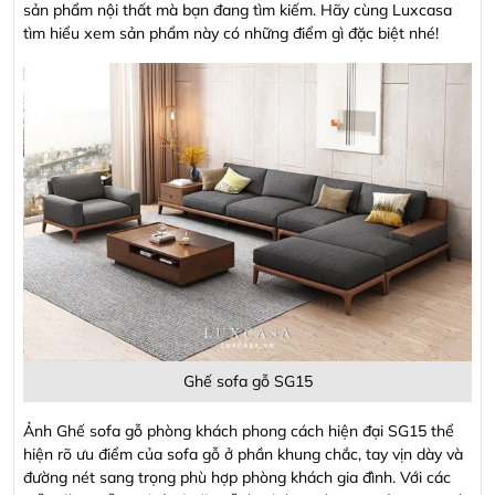
sản phẩm nội thất mà bạn đang tìm kiếm. Hãy cùng Luxcasa
Trung Hưng, tx Sơn Tây, tp Hà Nội
Chị Linh Phương -
097664****
- Biệt thự U4-L10 khu đô thị Đô Nghĩa,
tìm hiểu xem sản phẩm này có những điểm gì đặc biệt nhé!
Hà Đông
Trần Trung Thành -
036631****
- Thôn Tân Thành. Đông Triều. Tỉnh
Quảng Ninh
Anh Hoài nam -
090373****
- 356/10/12 Tỉnh lộ 10. Bình trị đông. Bình
tân , hcm
Phạm Thị Hồng Nga -
092334****
- Đường n1, Thung Lũng Xanh, KCN
Long Thành, ấp 5 xã An Phước, Long Thành, Đồng Nai
Ghế sofa gỗ SG15
Ảnh Ghế sofa gỗ phòng khách phong cách hiện đại SG15 thể
hiện rõ ưu điểm của sofa gỗ ở phần khung chắc, tay vịn dày và
đường nét sang trọng phù hợp phòng khách gia đình. Với các