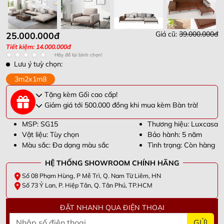
Giá cũ:
39.000.000đ
25.000.000đ
Tiết kiệm: 14.000.000đ
Hãy để lại bình chọn!
Lưu ý tuỳ chọn:
3m2x1m8
Tặng kèm Gối cao cấp!
Giảm giá tới 500.000 đồng khi mua kèm Bàn trà!
MSP: SG15
Thương hiệu: Luxcasa
Vật liệu: Tùy chọn
Bảo hành: 5 năm
Màu sắc: Đa dạng màu sắc
Tình trạng: Còn hàng
HỆ THỐNG SHOWROOM CHÍNH HÃNG
Số 08 Phạm Hùng, P Mễ Trì, Q. Nam Từ Liêm, HN
Số 73 Ỷ Lan, P. Hiệp Tân, Q. Tân Phú, TP.HCM
ĐẶT NHANH QUA ĐIỆN THOẠI
GỬI