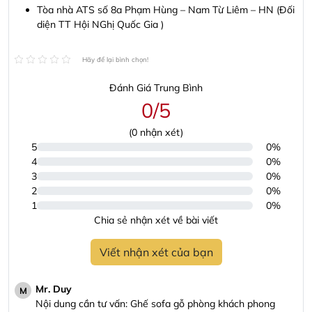
Tòa nhà ATS số 8a Phạm Hùng – Nam Từ Liêm – HN (Đối
diện TT Hội NGhị Quốc Gia )
Hãy để lại bình chọn!
Đánh Giá Trung Bình
0/5
(
0
nhận xét)
5
0%
4
0%
3
0%
2
0%
1
0%
Chia sẻ nhận xét về bài viết
Viết nhận xét của bạn
Mr. Duy
M
Nội dung cần tư vấn: Ghế sofa gỗ phòng khách phong