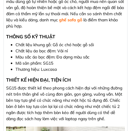
mẫu dùng gỗ tự nhiên hoặc gỗ óc chó, người mua nên quan sát
vân gỗ, độ hoàn thiện bề mặt và cách kết hợp đệm ngồi để bảo
đảm cả thẩm mỹ lẫn sự thoải mái. Nếu cần so sánh thêm chất
liệu và kiểu dáng, danh mục
ghế sofa gỗ
là điểm tham khảo
phù hợp.
THÔNG SỐ KỸ THUẬT
Chất liệu khung gỗ: Gỗ óc chó hoặc gỗ sồi
Chất liệu áo bọc đệm: Vải nỉ
Màu sắc áo bọc đệm: Đa dạng màu sắc
Mã sản phẩm: SG15
Thương hiệu: Luxcasa
THIẾT KẾ HIỆN ĐẠI, TIỆN ÍCH
SG15 được thiết kế theo phong cách hiện đại với những đường
nét trên thân ghế vô cùng đơn giản, gọn gàng, vuông vắn. Một
bên tay tựa ghế có chức năng như một hộc tủ đựng đồ. Chiếc
bàn ở bên tay tựa còn lại lại có chức năng như một chiếc tủ 2
ngăn được tích hợp thêm bàn kéo để người dùng có thể dễ
dàng đọc sách hay làm việc với laptop ngay trên ghế.