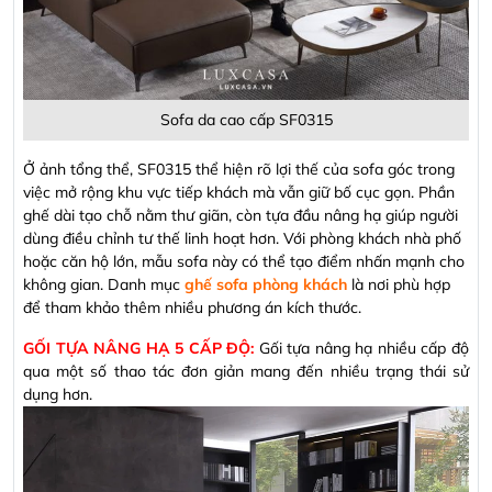
Sofa da cao cấp SF0315
Ở ảnh tổng thể, SF0315 thể hiện rõ lợi thế của sofa góc trong
việc mở rộng khu vực tiếp khách mà vẫn giữ bố cục gọn. Phần
ghế dài tạo chỗ nằm thư giãn, còn tựa đầu nâng hạ giúp người
dùng điều chỉnh tư thế linh hoạt hơn. Với phòng khách nhà phố
hoặc căn hộ lớn, mẫu sofa này có thể tạo điểm nhấn mạnh cho
không gian. Danh mục
ghế sofa phòng khách
là nơi phù hợp
để tham khảo thêm nhiều phương án kích thước.
GỐI TỰA NÂNG HẠ 5 CẤP ĐỘ:
Gối tựa nâng hạ nhiều cấp độ
qua một số thao tác đơn giản mang đến nhiều trạng thái sử
dụng hơn.