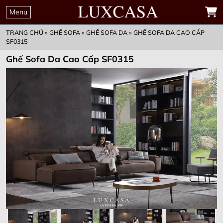
THỜI GIAN
00
00
00
00
ĐẶT MUA TRƯỚC
Menu
GIỮ KHUYẾN MẠI
Ngày
Giờ
Phút
Giây
ƯU ĐÃI CHỈ CÒN
TRANG CHỦ
»
GHẾ SOFA
»
GHẾ SOFA DA
»
GHẾ SOFA DA CAO CẤP
SF0315
Ghế Sofa Da Cao Cấp SF0315