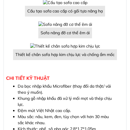
Cấu tạo sofa cao cấp có gối tựa nâng hạ
Sofa nâng đỡ cơ thể êm ái
Thiết kế chân sofa hợp kim chịu lực và chống ẩm mốc
CHI TIẾT KỸ THUẬT
Da bọc nhập khẩu Microfiber (thay đổi da thật/ vải
theo ý muốn).
Khung gỗ nhập khẩu đã xử lý mối mọt và thép chịu
lực.
Đệm mút Việt Nhật cao cấp.
Màu sắc: nâu, kem, đen, tùy chọn với hơn 30 màu
sắc khác nhau.
Kích thước: ghế sô pha góc 2,8*1,7*1,05m