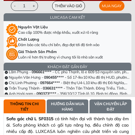
-
+
THÊM VÀO GIỎ
MUA NGAY
LUXCASA CAM KẾT
Nguyên Vật Liệu
Cao cấp 100% được nhập khẩu, xuất xứ rõ ràng
Chất Lượng
Dương Văn Thắng -
098305****
- Tầng 40 Tòa HPC Lanmark Văn Khê,
Đảm bảo các tiêu chí bền, đẹp đạt tới độ tinh xảo
Hà Đông, Hà Nội
Chị Hà Trương -
090955****
- Số 63 Lạc Long Quân, Hiệp Định, Hiệp
Giá Thành Sản Phẩm
Tân, Hòa Thành, Tây Ninh
Lê Thị Hồng -
082693****
- Khu cc empire . Tháp linden .phường Thủ
Luôn rẻ hơn thị trường vì chung tôi là nhà sản xuất
Thiêm . Thành phố Thủ Đức. Tp Hồ chí minh
Hồ Anh Hải -
098339****
- Cổng Chào Novaworld Hồ Tràm-The
Tropicana, Ấp Bình hải, Xã Bình Châu, Huyện Xuyên Mộc, Tỉnh Bà Rịa
Lâm Phụng -
096661****
- CC phú Thạnh, lô e 609 53 nguyễn sơn, phú
KHÁCH ĐẶT GẦN ĐÂY
Vũng Tàu
thạnh , tân phú, hcm
Nguyên Văn Hưng -
090455****
- Số 17-lkv10 Khu đô thị HUD, phường
Trung Hưng, tx Sơn Tây, tp Hà Nội
Chị Linh Phương -
097664****
- Biệt thự U4-L10 khu đô thị Đô Nghĩa,
Hà Đông
Trần Trung Thành -
036631****
- Thôn Tân Thành. Đông Triều. Tỉnh
Quảng Ninh
Anh Hoài nam -
090373****
- 356/10/12 Tỉnh lộ 10. Bình trị đông. Bình
tân , hcm
Phạm Thị Hồng Nga -
092334****
- Đường n1, Thung Lũng Xanh, KCN
Long Thành, ấp 5 xã An Phước, Long Thành, Đồng Nai
Dương Văn Thắng -
098305****
- Tầng 40 Tòa HPC Lanmark Văn Khê,
THÔNG TIN CHI
HƯỚNG DẪN MUA
VẬN CHUYỂN LẮP
Hà Đông, Hà Nội
Chị Hà Trương -
090955****
- Số 63 Lạc Long Quân, Hiệp Định, Hiệp
TIẾT
HÀNG
ĐẶT
Tân, Hòa Thành, Tây Ninh
Lê Thị Hồng -
082693****
- Khu cc empire . Tháp linden .phường Thủ
Thiêm . Thành phố Thủ Đức. Tp Hồ chí minh
Hồ Anh Hải -
098339****
- Cổng Chào Novaworld Hồ Tràm-The
Sofa góc chữ L SF0315
cá tính hiện đại với thành tựa dày êm
Tropicana, Ấp Bình hải, Xã Bình Châu, Huyện Xuyên Mộc, Tỉnh Bà Rịa
Lâm Phụng -
096661****
- CC phú Thạnh, lô e 609 53 nguyễn sơn, phú
ái. Sofa phòng khách có gối tựa nâng hạ, điều chỉnh độ cao
Vũng Tàu
thạnh , tân phú, hcm
Nguyên Văn Hưng -
090455****
- Số 17-lkv10 Khu đô thị HUD, phường
Trung Hưng, tx Sơn Tây, tp Hà Nội
Chị Linh Phương -
097664****
- Biệt thự U4-L10 khu đô thị Đô Nghĩa,
nhiều cấp độ. LUXCASA luôn nghiên cứu phát triển và cung