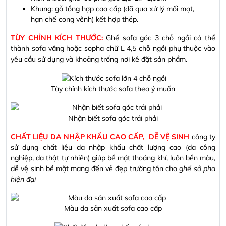
Khung: gỗ tổng hợp cao cấp (đã qua xử lý mối mọt,
hạn chế cong vênh) kết hợp thép.
TÙY CHỈNH KÍCH THƯỚC:
Ghế sofa góc 3 chỗ ngồi có thể
thành sofa văng hoặc sopha chữ L 4,5 chỗ ngồi phụ thuộc vào
yêu cầu sử dụng và khoảng trống nơi kê đặt sản phẩm.
Tùy chỉnh kích thước sofa theo ý muốn
Nhận biết sofa góc trái phải
CHẤT LIỆU DA NHẬP KHẨU CAO CẤP, DỄ VỆ SINH
công ty
sử dụng chất liệu da nhập khẩu chất lượng cao (da công
nghiệp, da thật tự nhiên) giúp bề mặt thoáng khí, luôn bền màu,
dễ vệ sinh bề mặt mang đến vẻ đẹp trường tồn cho
ghế sô pha
hiện đại
Màu da sản xuất sofa cao cấp