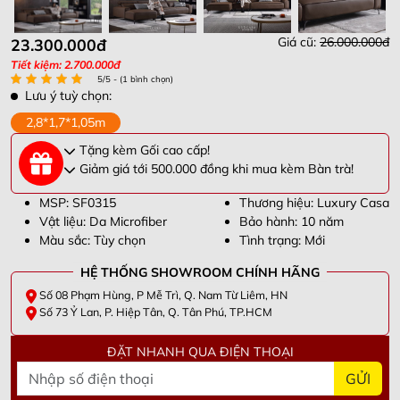
Giá cũ:
26.000.000đ
23.300.000đ
Tiết kiệm: 2.700.000đ
5/5 - (1 bình chọn)
Lưu ý tuỳ chọn:
2,8*1,7*1,05m
Tặng kèm Gối cao cấp!
Giảm giá tới 500.000 đồng khi mua kèm Bàn trà!
MSP: SF0315
Thương hiệu: Luxury Casa
Vật liệu: Da Microfiber
Bảo hành: 10 năm
Màu sắc: Tùy chọn
Tình trạng: Mới
HỆ THỐNG SHOWROOM CHÍNH HÃNG
Số 08 Phạm Hùng, P Mễ Trì, Q. Nam Từ Liêm, HN
Số 73 Ỷ Lan, P. Hiệp Tân, Q. Tân Phú, TP.HCM
ĐẶT NHANH QUA ĐIỆN THOẠI
GỬI