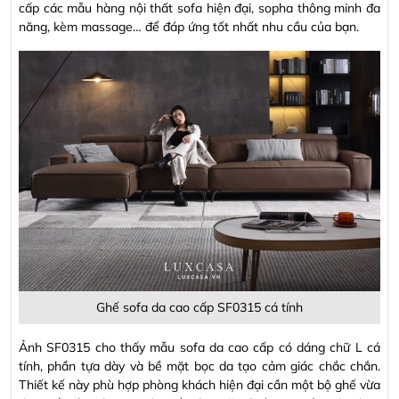
Hà Đông
Trần Trung Thành -
036631****
- Thôn Tân Thành. Đông Triều. Tỉnh
cấp các mẫu hàng nội thất sofa hiện đại, sopha thông minh đa
Quảng Ninh
Anh Hoài nam -
090373****
- 356/10/12 Tỉnh lộ 10. Bình trị đông. Bình
năng, kèm massage… để đáp ứng tốt nhất nhu cầu của bạn.
tân , hcm
Phạm Thị Hồng Nga -
092334****
- Đường n1, Thung Lũng Xanh, KCN
Long Thành, ấp 5 xã An Phước, Long Thành, Đồng Nai
Ghế sofa da cao cấp SF0315 cá tính
Ảnh SF0315 cho thấy mẫu sofa da cao cấp có dáng chữ L cá
tính, phần tựa dày và bề mặt bọc da tạo cảm giác chắc chắn.
Thiết kế này phù hợp phòng khách hiện đại cần một bộ ghế vừa