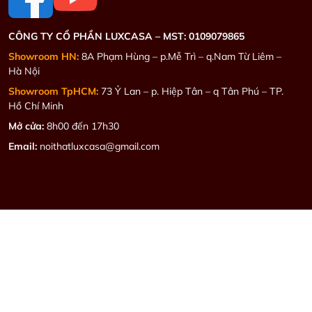
CÔNG TY CỔ PHẦN LUXCASA –
MST: 0109079865
Showroom HN:
8A Phạm Hùng – p.Mễ Trì – q.Nam Từ Liêm –
Hà Nội
Showroom TpHCM:
73 Ỷ Lan – p. Hiệp Tân – q Tân Phú – TP.
Hồ Chí Minh
Mở cửa:
8h00 đến 17h30
Email:
noithatluxcasa@gmail.com