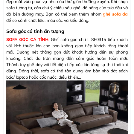
đẹp mắt vừa phục vụ nhu cầu thư giãn thường xuyên. Khi chọn
sofa tương tự, cần chú ý chiều sâu ghế, độ nâng của tựa đầu và
độ bền đường may. Bạn có thể xem thêm nhóm
ghế sofa da
để so sánh chất liệu, màu sắc và kiểu dáng.
Sofa góc cá tính ấn tượng
SOFA GÓC CÁ TÍNH:
Ghế sofa góc chữ L SF0315
tiếp khách
với kích thước lớn cho bạn không gian tiếp khách rộng thoải
mái. Đường nét thẳng gọn dứt khoát hướng đến sự phóng
khoáng. Chất da trơn mang đến cảm giác hoàn toàn mới.
Thành tay ghế dày với tiết diện tiếp xúc lớn tăng sự thư thái khi
dùng. Đồng thời, sofa có thể tận dụng làm bàn nhỏ đặt sách
báo/ laptop hoặc cốc nước, điều khiển…