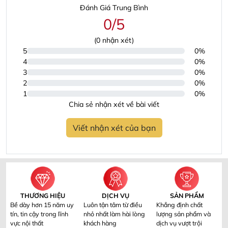
Đánh Giá Trung Bình
0/5
(
0
nhận xét)
5
0%
4
0%
3
0%
2
0%
1
0%
Chia sẻ nhận xét về bài viết
Viết nhận xét của bạn
THƯƠNG HIỆU
DỊCH VỤ
SẢN PHẨM
Bề dày hơn 15 năm uy
Luôn tận tâm từ điều
Khẳng định chất
tín, tin cậy trong lĩnh
nhỏ nhất làm hài lòng
lượng sản phẩm và
vực nội thất
khách hàng
dịch vụ vượt trội