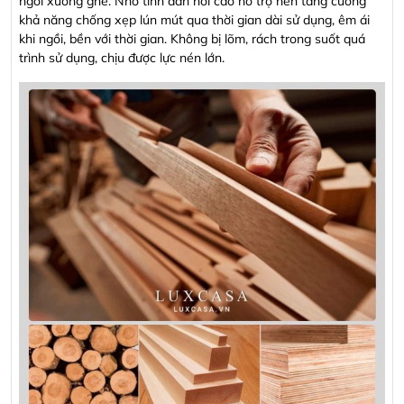
ngồi xuống ghế. Nhờ tính đàn hồi cao hỗ trợ nên tăng cường
khả năng chống xẹp lún mút qua thời gian dài sử dụng, êm ái
khi ngồi, bền với thời gian. Không bị lõm, rách trong suốt quá
trình sử dụng, chịu được lực nén lớn.