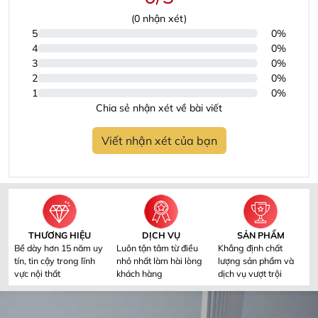
(
0
nhận xét)
5
0%
4
0%
3
0%
2
0%
1
0%
Chia sẻ nhận xét về bài viết
Viết nhận xét của bạn
THƯƠNG HIỆU
DỊCH VỤ
SẢN PHẨM
Bề dày hơn 15 năm uy
Luôn tận tâm từ điều
Khẳng định chất
tín, tin cậy trong lĩnh
nhỏ nhất làm hài lòng
lượng sản phẩm và
vực nội thất
khách hàng
dịch vụ vượt trội