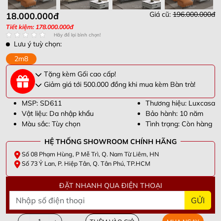
Giá cũ:
196.000.000đ
18.000.000đ
Tiết kiệm: 178.000.000đ
Hãy để lại bình chọn!
Lưu ý tuỳ chọn:
2m8
Tặng kèm Gối cao cấp!
Giảm giá tới 500.000 đồng khi mua kèm Bàn trà!
MSP: SD611
Thương hiệu: Luxcasa
Vật liệu: Da nhập khẩu
Bảo hành: 10 năm
Màu sắc: Tùy chọn
Tình trạng: Còn hàng
HỆ THỐNG SHOWROOM CHÍNH HÃNG
Số 08 Phạm Hùng, P Mễ Trì, Q. Nam Từ Liêm, HN
Số 73 Ỷ Lan, P. Hiệp Tân, Q. Tân Phú, TP.HCM
ĐẶT NHANH QUA ĐIỆN THOẠI
GỬI