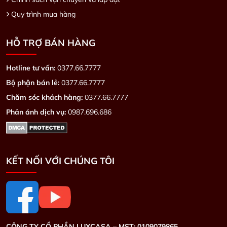
Quy trình mua hàng
HỖ TRỢ BÁN HÀNG
Hotline tư vấn:
0377.66.7777
Bộ phận bán lẻ:
0377.66.7777
Chăm sóc khách hàng:
0377.66.7777
Phản ánh dịch vụ:
0987.696.686
KẾT NỐI VỚI CHÚNG TÔI
CÔNG TY CỔ PHẦN LUXCASA –
MST: 0109079865