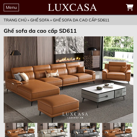
THỜI GIAN
00
00
00
00
ĐẶT MUA TRƯỚC
Menu
GIỮ KHUYẾN MẠI
Ngày
Giờ
Phút
Giây
ƯU ĐÃI CHỈ CÒN
TRANG CHỦ
»
GHẾ SOFA
»
GHẾ SOFA DA CAO CẤP SD611
Ghế sofa da cao cấp SD611