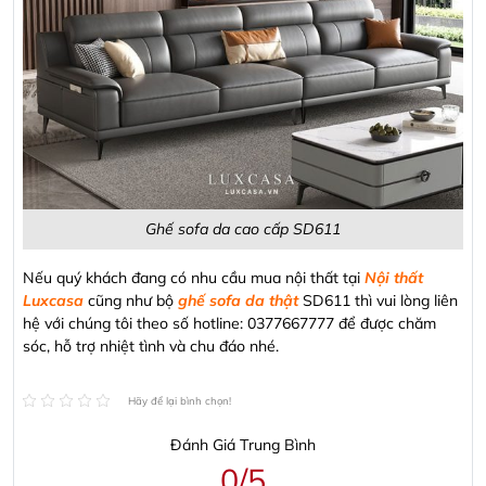
Ghế sofa da cao cấp SD611
Nếu quý khách đang có nhu cầu mua nội thất tại
Nội thất
Luxcasa
cũng như bộ
ghế sofa da thật
SD611 thì vui lòng liên
hệ với chúng tôi theo số hotline: 0377667777 để được chăm
sóc, hỗ trợ nhiệt tình và chu đáo nhé.
Hãy để lại bình chọn!
Đánh Giá Trung Bình
0/5