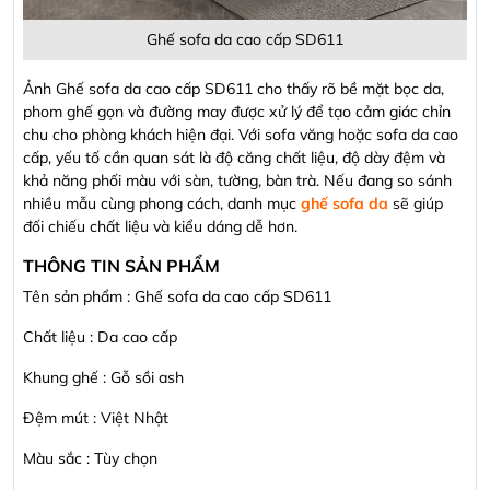
Ghế sofa da cao cấp SD611
Ảnh Ghế sofa da cao cấp SD611 cho thấy rõ bề mặt bọc da,
phom ghế gọn và đường may được xử lý để tạo cảm giác chỉn
chu cho phòng khách hiện đại. Với sofa văng hoặc sofa da cao
cấp, yếu tố cần quan sát là độ căng chất liệu, độ dày đệm và
khả năng phối màu với sàn, tường, bàn trà. Nếu đang so sánh
nhiều mẫu cùng phong cách, danh mục
ghế sofa da
sẽ giúp
đối chiếu chất liệu và kiểu dáng dễ hơn.
THÔNG TIN SẢN PHẨM
Tên sản phẩm : Ghế sofa da cao cấp SD611
Chất liệu : Da cao cấp
Khung ghế : Gỗ sồi ash
Đệm mút : Việt Nhật
Màu sắc : Tùy chọn