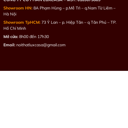
Showroom HN:
8A Phạm Hùng – p.Mễ Trì – q.Nam Từ Liêm –
Hà Nội
Showroom TpHCM:
73 Ỷ Lan – p. Hiệp Tân – q Tân Phú – TP.
Hồ Chí Minh
Mở cửa:
8h00 đến 17h30
Email:
noithatluxcasa@gmail.com