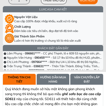
-
+
THÊM VÀO GIỎ
MUA NGAY
LUXCASA CAM KẾT
Nguyên Vật Liệu
Cao cấp 100% được nhập khẩu, xuất xứ rõ ràng
Chất Lượng
Đảm bảo các tiêu chí bền, đẹp đạt tới độ tinh xảo
Dương Văn Thắng -
098305****
- Tầng 40 Tòa HPC Lanmark Văn Khê,
Hà Đông, Hà Nội
Chị Hà Trương -
090955****
- Số 63 Lạc Long Quân, Hiệp Định, Hiệp
Giá Thành Sản Phẩm
Tân, Hòa Thành, Tây Ninh
Lê Thị Hồng -
082693****
- Khu cc empire . Tháp linden .phường Thủ
Luôn rẻ hơn thị trường vì chung tôi là nhà sản xuất
Thiêm . Thành phố Thủ Đức. Tp Hồ chí minh
Hồ Anh Hải -
098339****
- Cổng Chào Novaworld Hồ Tràm-The
KHÁCH ĐẶT GẦN ĐÂY
Tropicana, Ấp Bình hải, Xã Bình Châu, Huyện Xuyên Mộc, Tỉnh Bà Rịa
Lâm Phụng -
096661****
- CC phú Thạnh, lô e 609 53 nguyễn sơn, phú
Vũng Tàu
thạnh , tân phú, hcm
Nguyên Văn Hưng -
090455****
- Số 17-lkv10 Khu đô thị HUD, phường
Trung Hưng, tx Sơn Tây, tp Hà Nội
Chị Linh Phương -
097664****
- Biệt thự U4-L10 khu đô thị Đô Nghĩa,
Hà Đông
Trần Trung Thành -
036631****
- Thôn Tân Thành. Đông Triều. Tỉnh
Quảng Ninh
Anh Hoài nam -
090373****
- 356/10/12 Tỉnh lộ 10. Bình trị đông. Bình
tân , hcm
Phạm Thị Hồng Nga -
092334****
- Đường n1, Thung Lũng Xanh, KCN
Long Thành, ấp 5 xã An Phước, Long Thành, Đồng Nai
Dương Văn Thắng -
098305****
- Tầng 40 Tòa HPC Lanmark Văn Khê,
THÔNG TIN CHI
HƯỚNG DẪN MUA
VẬN CHUYỂN LẮP
Hà Đông, Hà Nội
Chị Hà Trương -
090955****
- Số 63 Lạc Long Quân, Hiệp Định, Hiệp
TIẾT
HÀNG
ĐẶT
Tân, Hòa Thành, Tây Ninh
Lê Thị Hồng -
082693****
- Khu cc empire . Tháp linden .phường Thủ
Thiêm . Thành phố Thủ Đức. Tp Hồ chí minh
Hồ Anh Hải -
098339****
- Cổng Chào Novaworld Hồ Tràm-The
Quý khách đang muốn sở hữu một không gian phong khách
Tropicana, Ấp Bình hải, Xã Bình Châu, Huyện Xuyên Mộc, Tỉnh Bà Rịa
Lâm Phụng -
096661****
- CC phú Thạnh, lô e 609 53 nguyễn sơn, phú
sang trọng thì không thể bỏ qua mẫu
ghế sofa bọc da cao cấp
Vũng Tàu
thạnh , tân phú, hcm
Nguyên Văn Hưng -
090455****
- Số 17-lkv10 Khu đô thị HUD, phường
SD611
này của chúng tôi. SD611 với thiết hiện đại cùng chất
Trung Hưng, tx Sơn Tây, tp Hà Nội
Chị Linh Phương -
097664****
- Biệt thự U4-L10 khu đô thị Đô Nghĩa,
Hà Đông
Trần Trung Thành -
036631****
- Thôn Tân Thành. Đông Triều. Tỉnh
liệu cao cấp chắc chắn sẽ mang đến cho bạn một không gian