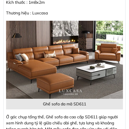
Kích thước : 1m8x2m
Thương hiệu : Luxcasa
Ghế sofa da mã SD611
Ở góc chụp tổng thể, Ghế sofa da cao cấp SD611 giúp người
xem hình dung tỷ lệ giữa chiều dài ghế, tựa lưng và khoảng
trống quanh bàn trà. Một mẫu sofa đẹp cần vừa vặn với diện