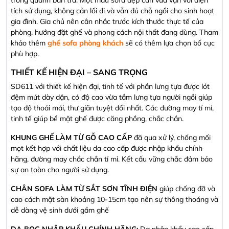
tích sử dụng, không cản lối đi và vẫn đủ chỗ ngồi cho sinh hoạt
gia đình. Gia chủ nên cân nhắc trước kích thước thực tế của
phòng, hướng đặt ghế và phong cách nội thất đang dùng. Tham
khảo thêm
ghế sofa phòng khách
sẽ có thêm lựa chọn bố cục
phù hợp.
THIẾT KẾ HIỆN ĐẠI – SANG TRỌNG
SD611 với thiết kế hiện đại, tinh tế với phần lưng tựa được lót
đệm mút dày dặn, có độ cao vừa tầm lưng tựa người ngồi giúp
tạo độ thoải mái, thư giãn tuyệt đối nhất. Các đường may tỉ mỉ,
tinh tế giúp bề mặt ghế được căng phồng, chắc chắn.
KHUNG GHẾ LÀM TỪ GỖ CAO CẤP
đã qua xử lý, chống mối
mọt kết hợp với chất liệu da cao cấp được nhập khẩu chính
hãng, đường may chắc chắn tỉ mỉ. Kết cấu vững chắc đảm bảo
sự an toàn cho người sử dụng.
CHÂN SOFA LÀM TỪ SẮT SƠN TĨNH ĐIỆN
giúp chống đỡ và
cao cách mặt sàn khoảng 10-15cm tạo nên sự thông thoáng và
dễ dàng vệ sinh dưới gầm ghế
DA BỌC NHẬP KHẨU CHÍNH HÃNG:
Da nhập khẩu cao cấp