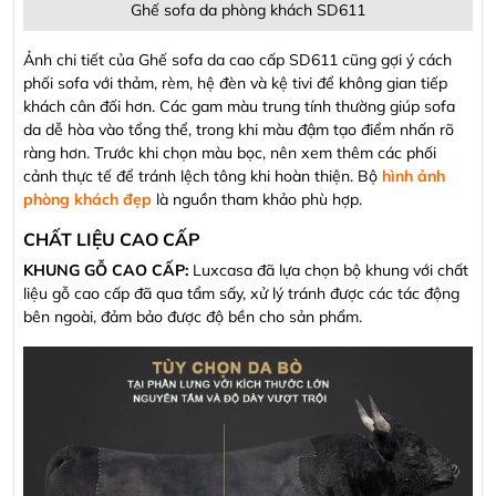
Ghế sofa da phòng khách SD611
Ảnh chi tiết của Ghế sofa da cao cấp SD611 cũng gợi ý cách
phối sofa với thảm, rèm, hệ đèn và kệ tivi để không gian tiếp
khách cân đối hơn. Các gam màu trung tính thường giúp sofa
da dễ hòa vào tổng thể, trong khi màu đậm tạo điểm nhấn rõ
ràng hơn. Trước khi chọn màu bọc, nên xem thêm các phối
cảnh thực tế để tránh lệch tông khi hoàn thiện. Bộ
hình ảnh
phòng khách đẹp
là nguồn tham khảo phù hợp.
CHẤT LIỆU CAO CẤP
KHUNG GỖ CAO CẤP:
Luxcasa đã lựa chọn bộ khung với chất
liệu gỗ cao cấp đã qua tẩm sấy, xử lý tránh được các tác động
bên ngoài, đảm bảo được độ bền cho sản phẩm.