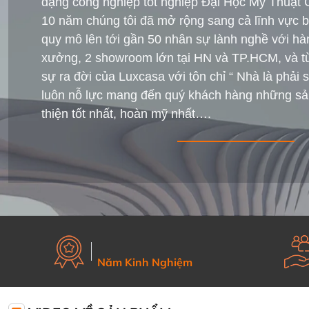
dạng công nghiệp tốt nghiệp Đại Học Mỹ Thuật
10 năm chúng tôi đã mở rộng sang cả lĩnh vực bá
quy mô lên tới gần 50 nhân sự lành nghề với h
xưởng, 2 showroom lớn tại HN và TP.HCM, và t
sự ra đời của Luxcasa với tôn chỉ “ Nhà là phải 
luôn nỗ lực mang đến quý khách hàng những s
thiện tốt nhất, hoàn mỹ nhất….
Năm Kinh Nghiệm