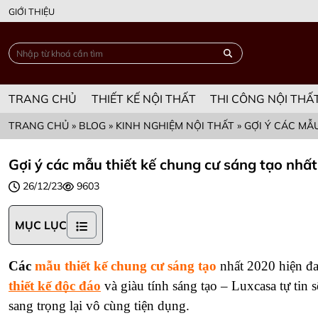
GIỚI THIỆU
TRANG CHỦ
THIẾT KẾ NỘI THẤT
THI CÔNG NỘI THẤ
TRANG CHỦ
»
BLOG
»
KINH NGHIỆM NỘI THẤT
»
GỢI Ý CÁC MẪ
Gợi ý các mẫu thiết kế chung cư sáng tạo nhấ
26/12/23
9603
MỤC LỤC
Các 
mẫu thiết kế chung cư sáng tạo
nhất 2020 hiện đa
thiết kế độc đáo
 và giàu tính sáng tạo – Luxcasa tự tin
sang trọng lại vô cùng tiện dụng.