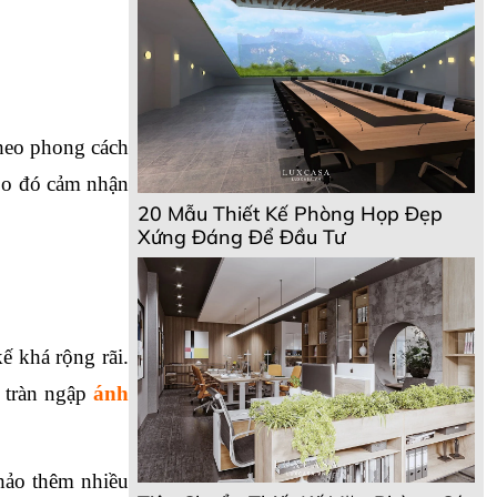
heo phong cách 
Do đó cảm nhận 
20 Mẫu Thiết Kế Phòng Họp Đẹp
Xứng Đáng Để Đầu Tư
 khá rộng rãi. 
 tràn ngập 
ánh 
hảo thêm nhiều 