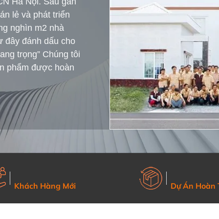
 CN Hà Nội. Sau gần
n lẻ và phát triển
àng nghìn m2 nhà
ừ đây đánh dấu cho
sang trọng” Chúng tôi
ản phẩm được hoàn
Khách Hàng Mới
Dự Án Hoàn