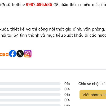
tới số hotline 
0987.696.686
để nhận thêm nhiều mẫu thi
, thiết kế và thi công nội thất gia đình, văn phòng,
i tại 64 tỉnh thành và mục tiêu xuất khẩu đi các nướ
casa
0%
Chia sẻ nhận xét
0%
0%
Viết nhận xé
0%
0%