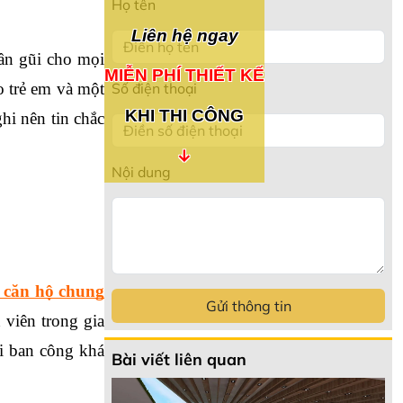
Họ tên
Liên hệ ngay
ần gũi cho mọi 
MIỄN PHÍ THIẾT KẾ
Số điện thoại
 trẻ em và một 
KHI THI CÔNG
i nên tin chắc 
↓
Nội dung
 căn hộ chung 
Gửi thông tin
viên trong gia 
i ban công khá 
Bài viết liên quan