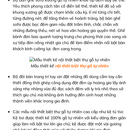
Yêu thích phong cách tân cổ điển bề thế, thiết kế đồ sộ với
khung xương gỗ được chạm khắc cầu kỳ, tỉ mỉ từng chi tiết,
từng đường nét; để tăng thêm vẻ hoành tráng, bộ bàn ghế
sofa được bọc đệm gam nâu đất trầm tĩnh, chắc chắn với
những đường thêu, nét vẽ hoa văn hoàng gia quyền thế. Ghế
bành đơn bao quanh tượng trưng cho phong thái cao sang và
sự tiếp đón nồng nhiệt gia chủ để làm điểm nhấn nổi bật bàn
khách kính cường lực đen sang trọng.
Mẫu thiết kế
nội thất biệt thự gỗ tự nhiên
Bộ đôi bàn trang trí tay vịn đặt những đồ dùng cầm tay cần
thiết đồng thời ghép công dụng đặt đèn úp hoàng gia lấy ánh
sáng nhẹ nhàng vừa đủ đọc sách đêm với ly trà nhỏ theo sở
thích gia chủ mà không ảnh hưởng đến sinh hoạt những
thành viên khác trong gia đình.
Các mẫu nội thất biệt thự gỗ tự nhiên cao cấp như kệ tủ tivi:
Kệ tivi được thiết kế 100% gỗ tự nhiên với kiểu dáng đơn giản
giúp làm nổi bật tivi lớn gia chủ; kệ được đặt một vài gương
nhỏ bài trí đồng thời giúp cải thiện dương khí gia đình.