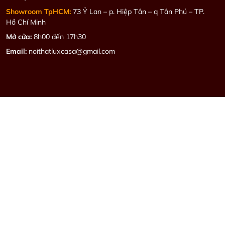
Showroom TpHCM:
73 Ỷ Lan – p. Hiệp Tân – q Tân Phú – TP.
Hồ Chí Minh
Mở cửa:
8h00 đến 17h30
Email:
noithatluxcasa@gmail.com