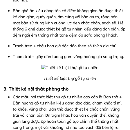
Bàn ghế ăn kiểu dáng tân cổ điển: không gian ăn được thiết
kế đơn giản, quây quần, ấm cúng với bàn ăn to, rộng bản,
mặt bàn sử dụng kính cường lực đen chắc chắn, sạch sẽ. Hệ
thống 6 ghế được thiết kế gỗ tự nhiên kiểu dáng đơn giản, ốp
đệm ngồi êm thống nhất tone đệm ốp sofa phòng khách.
Tranh treo + chậu hoa giả độc đáo theo sở thích gia chủ.
Thảm trải + giấy dán tường gam vàng hoàng gia sang trọng.
Thiết kế biệt thự gỗ tự nhiên
3. Thiết kế nội thất phòng thờ
Các mẫu nội thất biệt thự gỗ tự nhiên cao cấp là Bàn thờ +
Bàn hương gỗ tự nhiên kiểu dáng độc đáo, chạm khắc tỉ mỉ,
to khỏe, vững chãi: Bàn thờ được thiết kế chắc chắn, vững
trãi với chân bàn lớn trạm khắc hoa văn quyền thế, không
gian lưng được ốp hoàn toàn gỗ tạo chỉnh thể thống nhất
sang trọng; một vài khoảng hở nhỏ tạo vách đôi bên lộ ra