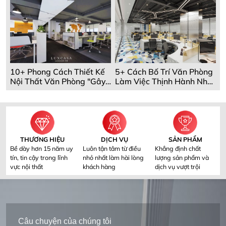
10+ Phong Cách Thiết Kế
5+ Cách Bố Trí Văn Phòng
Nội Thất Văn Phòng "Gây
Làm Việc Thịnh Hành Nhất
Bão" 2024
2024
THƯƠNG HIỆU
DỊCH VỤ
SẢN PHẨM
Bề dày hơn 15 năm uy
Luôn tận tâm từ điều
Khẳng định chất
tín, tin cậy trong lĩnh
nhỏ nhất làm hài lòng
lượng sản phẩm và
vực nội thất
khách hàng
dịch vụ vượt trội
Câu chuyện của chúng tôi