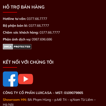
HỖ TRỢ BÁN HÀNG
Hotline tư vấn:
0377.66.7777
Bộ phận bán lẻ:
0377.66.7777
Chăm sóc khách hàng:
0377.66.7777
Phản ánh dịch vụ:
0987.696.686
KẾT NỐI VỚI CHÚNG TÔI
CÔNG TY CỔ PHẦN LUXCASA –
MST: 0109079865
Showroom HN:
8A Phạm Hùng – p.Mễ Trì – q.Nam Từ Liêm –
Hà Nội