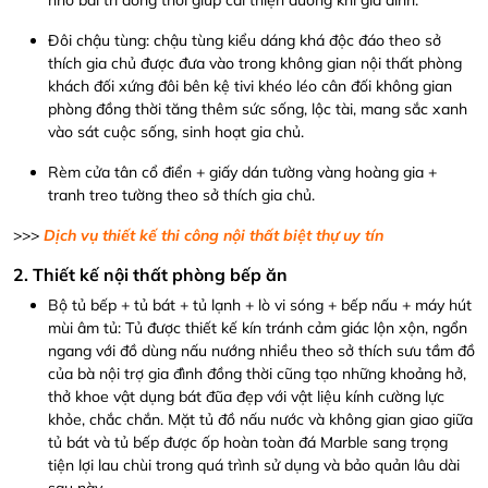
Đôi chậu tùng: chậu tùng kiểu dáng khá độc đáo theo sở
thích gia chủ được đưa vào trong không gian nội thất phòng
khách đối xứng đôi bên kệ tivi khéo léo cân đối không gian
phòng đồng thời tăng thêm sức sống, lộc tài, mang sắc xanh
vào sát cuộc sống, sinh hoạt gia chủ.
Rèm cửa tân cổ điển + giấy dán tường vàng hoàng gia +
tranh treo tường theo sở thích gia chủ.
>>>
Dịch vụ thiết kế thi công nội thất biệt thự uy tín
2. Thiết kế nội thất phòng bếp ăn
Bộ tủ bếp + tủ bát + tủ lạnh + lò vi sóng + bếp nấu + máy hút
mùi âm tủ: Tủ được thiết kế kín tránh cảm giác lộn xộn, ngổn
ngang với đồ dùng nấu nướng nhiều theo sở thích sưu tầm đồ
của bà nội trợ gia đình đồng thời cũng tạo những khoảng hở,
thở khoe vật dụng bát đũa đẹp với vật liệu kính cường lực
khỏe, chắc chắn. Mặt tủ đồ nấu nước và không gian giao giữa
tủ bát và tủ bếp được ốp hoàn toàn đá Marble sang trọng
tiện lợi lau chùi trong quá trình sử dụng và bảo quản lâu dài
sau này.