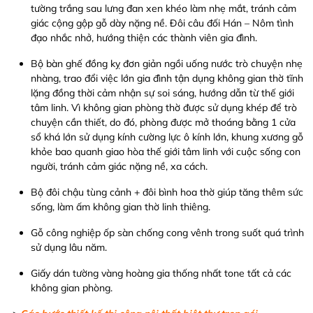
tường trắng sau lưng đan xen khéo làm nhẹ mắt, tránh cảm
giác cộng gộp gỗ dày nặng nề. Đôi câu đối Hán – Nôm tình
đạo nhắc nhở, hướng thiện các thành viên gia đình.
Bộ bàn ghế đồng kỵ đơn giản ngồi uống nước trò chuyện nhẹ
nhàng, trao đổi việc lớn gia đình tận dụng không gian thờ tĩnh
lặng đồng thời cảm nhận sự soi sáng, hướng dẫn từ thế giới
tâm linh. Vì không gian phòng thờ được sử dụng khép để trò
chuyện cần thiết, do đó, phòng được mở thoáng bằng 1 cửa
sổ khá lớn sử dụng kính cường lực ô kính lớn, khung xương gỗ
khỏe bao quanh giao hòa thế giới tâm linh với cuộc sống con
người, tránh cảm giác nặng nề, xa cách.
Bộ đôi chậu tùng cảnh + đôi bình hoa thờ giúp tăng thêm sức
sống, làm ấm không gian thờ linh thiêng.
Gỗ công nghiệp ốp sàn chống cong vênh trong suốt quá trình
sử dụng lâu năm.
Giấy dán tường vàng hoàng gia thống nhất tone tất cả các
không gian phòng.