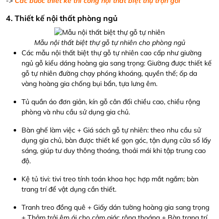
->
Các bước thiết kế thi công nội thất biệt thự trọn gói
4. Thiết kế nội thất phòng ngủ
Mẫu nội thất biệt thự gỗ tự nhiên cho phòng ngủ
Các mẫu nội thất biệt thự gỗ tự nhiên cao cấp như giường
ngủ gỗ kiểu dáng hoàng gia sang trọng: Giường được thiết kế
gỗ tự nhiên đường chạy phóng khoáng, quyền thế; ốp da
vàng hoàng gia chống bụi bẩn, tựa lưng êm.
Tủ quần áo đơn giản, kín gỗ cân đối chiều cao, chiều rộng
phòng và nhu cầu sử dụng gia chủ.
Bàn ghế làm việc + Giá sách gỗ tự nhiên: theo nhu cầu sử
dụng gia chủ, bàn được thiết kế gọn góc, tận dụng cửa sổ lấy
sáng, giúp tư duy thông thoáng, thoải mái khi tập trung cao
độ.
Kệ tủ tivi: tivi treo tính toán khoa học hợp mắt ngắm; bàn
trang trí để vật dụng cần thiết.
Tranh treo đồng quê + Giấy dán tường hoàng gia sang trọng
+ Thảm trải êm ái cho cảm giác rộng thoáng + Bàn trang trí