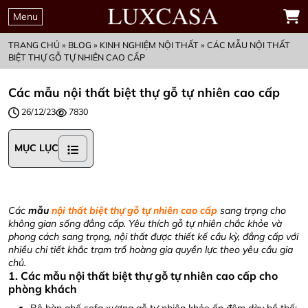
Menu
TRANG CHỦ
»
BLOG
»
KINH NGHIỆM NỘI THẤT
»
CÁC MẪU NỘI THẤT
BIỆT THỰ GỖ TỰ NHIÊN CAO CẤP
Các mẫu nội thất biệt thự gỗ tự nhiên cao cấp
26/12/23
7830
MỤC LỤC
Các
mẫu
nội thất biệt thự gỗ tự nhiên cao cấp
sang trọng cho
không gian sống đẳng cấp. Yêu thích gỗ tự nhiên chắc khỏe và
phong cách sang trọng, nội thất được thiết kế cầu kỳ, đẳng cấp với
nhiều chi tiết khắc trạm trổ hoàng gia quyền lực theo yêu cầu gia
chủ.
1. Các mẫu nội thất biệt thự gỗ tự nhiên cao cấp cho
phòng khách
Bộ bàn ghế sofa xương gỗ tự nhiên khỏe ốp đệm dày bề thế: