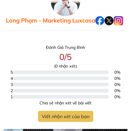
Long Phạm - Marketing Luxcasa
Đánh Giá Trung Bình
0/5
(
0
nhận xét)
5
0%
4
0%
3
0%
2
0%
1
0%
Chia sẻ nhận xét về bài viết
Viết nhận xét của bạn