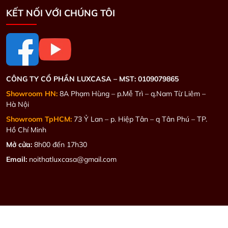
KẾT NỐI VỚI CHÚNG TÔI
CÔNG TY CỔ PHẦN LUXCASA –
MST: 0109079865
Showroom HN:
8A Phạm Hùng – p.Mễ Trì – q.Nam Từ Liêm –
Hà Nội
Showroom TpHCM:
73 Ỷ Lan – p. Hiệp Tân – q Tân Phú – TP.
Hồ Chí Minh
Mở cửa:
8h00 đến 17h30
Email:
noithatluxcasa@gmail.com