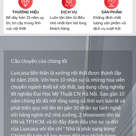
THƯƠNG HIỆU
DỊCH VỤ
SẢN PHẨM
Bề dày hơn 15 năm uy
Luôn tận tâm từ điều
Khẳng định chất
tín, tin cậy trong lĩnh
nhỏ nhất làm hài lòng
lượng sản phẩm và
vực nội thất
khách hàng
dịch vụ vượt trội
Câu chuyện của chúng tôi
Luxcasa tiền thân là xưởng nội thất được thành lập
từ năm 2009. Với hơn 10 nhân sự là những họa viên
chuyên ngành thiết kế nội thất, tạo dạng công nghiệp
tốt nghiệp Đại Học Mỹ Thuật CN Hà Nội. Sau gần 10
năm chúng tôi đã mở rộng sang cả lĩnh vực bán lẻ và
phát triển quy mô lên tới gần 50 nhân sự lành nghề
với hàng nghìn m2 nhà xưởng, 2 showroom lớn tại
HN và TP.HCM, và từ đây đánh dấu cho sự ra đời
của Luxcasa với tôn chỉ “ Nhà là phải sang trọng”
Chúng tôi luôn nỗ lực mang đến quý khách hàng