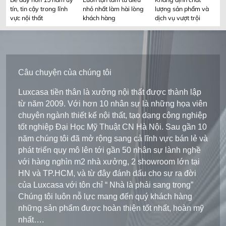
tín, tin cậy trong lĩnh
nhỏ nhất làm hài lòng
lượng sản phẩm và
vực nội thất
khách hàng
dịch vụ vượt trội
Câu chuyện của chúng tôi
Luxcasa tiền thân là xưởng nội thất được thành lập
từ năm 2009. Với hơn 10 nhân sự là những họa viên
chuyên ngành thiết kế nội thất, tạo dạng công nghiệp
tốt nghiệp Đại Học Mỹ Thuật CN Hà Nội. Sau gần 10
năm chúng tôi đã mở rộng sang cả lĩnh vực bán lẻ và
phát triển quy mô lên tới gần 50 nhân sự lành nghề
với hàng nghìn m2 nhà xưởng, 2 showroom lớn tại
HN và TP.HCM, và từ đây đánh dấu cho sự ra đời
của Luxcasa với tôn chỉ “ Nhà là phải sang trọng”
Chúng tôi luôn nỗ lực mang đến quý khách hàng
những sản phẩm được hoàn thiện tốt nhất, hoàn mỹ
nhất….