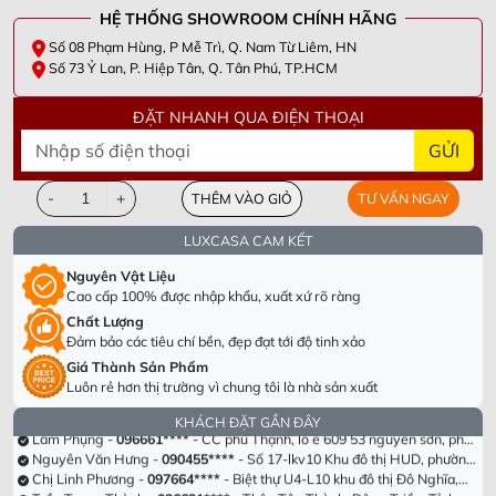
HỆ THỐNG SHOWROOM CHÍNH HÃNG
Số 08 Phạm Hùng, P Mễ Trì, Q. Nam Từ Liêm, HN
Số 73 Ỷ Lan, P. Hiệp Tân, Q. Tân Phú, TP.HCM
ĐẶT NHANH QUA ĐIỆN THOẠI
GỬI
-
+
THÊM VÀO GIỎ
TƯ VẤN NGAY
LUXCASA CAM KẾT
Nguyên Vật Liệu
Cao cấp 100% được nhập khẩu, xuất xứ rõ ràng
Chất Lượng
Đảm bảo các tiêu chí bền, đẹp đạt tới độ tinh xảo
Dương Văn Thắng -
098305****
- Tầng 40 Tòa HPC Lanmark Văn Khê,
Hà Đông, Hà Nội
Chị Hà Trương -
090955****
- Số 63 Lạc Long Quân, Hiệp Định, Hiệp
Giá Thành Sản Phẩm
Tân, Hòa Thành, Tây Ninh
Lê Thị Hồng -
082693****
- Khu cc empire . Tháp linden .phường Thủ
Luôn rẻ hơn thị trường vì chung tôi là nhà sản xuất
Thiêm . Thành phố Thủ Đức. Tp Hồ chí minh
Hồ Anh Hải -
098339****
- Cổng Chào Novaworld Hồ Tràm-The
Tropicana, Ấp Bình hải, Xã Bình Châu, Huyện Xuyên Mộc, Tỉnh Bà Rịa
Lâm Phụng -
096661****
- CC phú Thạnh, lô e 609 53 nguyễn sơn, phú
KHÁCH ĐẶT GẦN ĐÂY
Vũng Tàu
thạnh , tân phú, hcm
Nguyên Văn Hưng -
090455****
- Số 17-lkv10 Khu đô thị HUD, phường
Trung Hưng, tx Sơn Tây, tp Hà Nội
Chị Linh Phương -
097664****
- Biệt thự U4-L10 khu đô thị Đô Nghĩa,
Hà Đông
Trần Trung Thành -
036631****
- Thôn Tân Thành. Đông Triều. Tỉnh