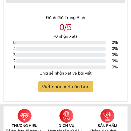
Đánh Giá Trung Bình
0/5
(
0
nhận xét)
5
0%
4
0%
3
0%
2
0%
1
0%
Chia sẻ nhận xét về bài viết
Viết nhận xét của bạn
THƯƠNG HIỆU
DỊCH VỤ
SẢN PHẨM
Bề dày hơn 15 năm uy
Luôn tận tâm từ điều
Khẳng định chất