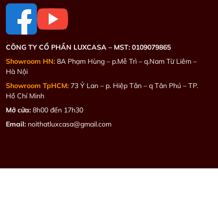
CÔNG TY CỔ PHẦN LUXCASA –
MST: 0109079865
Showroom HN:
8A Phạm Hùng – p.Mễ Trì – q.Nam Từ Liêm –
Hà Nội
Showroom TpHCM:
73 Ỷ Lan – p. Hiệp Tân – q Tân Phú – TP.
Hồ Chí Minh
Mở cửa:
8h00 đến 17h30
Email:
noithatluxcasa@gmail.com