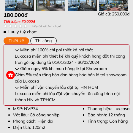
Giá cũ:
250.000đ
180.000đ
Tiết kiệm: 70.000đ
Hãy để lại bình chọn!
Lưu ý tuỳ chọn:
Thiết kế
Thi công
Miễn phí 100% chi phí thiết kế nội thất
Luxcasa miễn phí thiết kế khi quý khách hàng đặt thi công
trọn gói áp dụng từ 01/01/2024 - 30/02/2024
Giảm ngay 5% khi mua hàng lẻ tại Showroom
Giảm 5% trên tổng hóa đơn hàng hóa bán lẻ tại showroom
của Luxcasa
Miễn phí vận chuyển lắp đặt tại HN HCM
Luxcasa miễn phí lắp đặt vận chuyển tận công trình nội
thành HN và TPHCM
MSP: NVP74
Thương hiệu: Luxcasa
Vật liệu: Gỗ công nghiệp
Bảo hành: 12 tháng
Phong cách: Hiện đại
Tình trạng: Còn hàng
Diện tích: 120m2