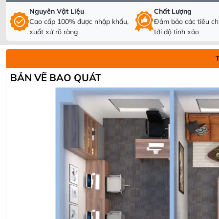
Nguyên Vật Liệu
Chất Lượng
Cao cấp 100% được nhập khẩu,
Đảm bảo các tiêu chí
xuất xứ rõ ràng
tới độ tinh xảo
BẢN VẼ BAO QUÁT