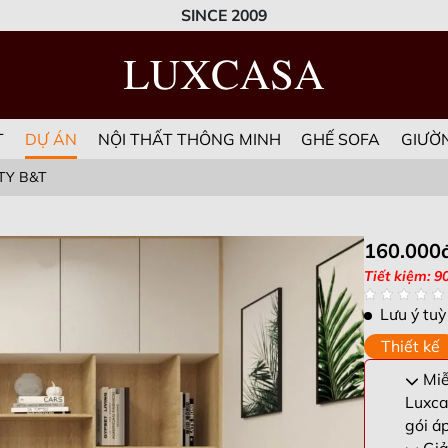
SINCE 2009
T
DỰ ÁN
NỘI THẤT THÔNG MINH
GHẾ SOFA
GIƯỜ
TY B&T
160.000
Tiết kiệm: 9
Lưu ý tuỳ
Thiết kế
Miễn
Luxca
gói á