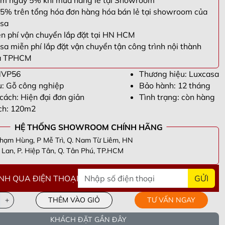
m ngay 5% khi mua hàng lẻ tại Showroom
5% trên tổng hóa đơn hàng hóa bán lẻ tại showroom của
sa
n phí vận chuyển lắp đặt tại HN HCM
sa miễn phí lắp đặt vận chuyển tận công trình nội thành
à TPHCM
NVP56
Thương hiệu: Luxcasa
ệu: Gỗ công nghiệp
Bảo hành: 12 tháng
cách: Hiện đại đơn giản
Tình trạng: còn hàng
ích: 120m2
HỆ THỐNG SHOWROOM CHÍNH HÃNG
hạm Hùng, P Mễ Trì, Q. Nam Từ Liêm, HN
Lan, P. Hiệp Tân, Q. Tân Phú, TP.HCM
NH QUA ĐIỆN THOẠI
GỬI
n Thắng -
098305****
- Tầng 40 Tòa HPC Lanmark Văn Khê, Hà
i
ương -
090955****
- Số 63 Lạc Long Quân, Hiệp Định, Hiệp Tân,
+
THÊM VÀO GIỎ
TƯ VẤN NGAY
Tây Ninh
ng -
082693****
- Khu cc empire . Tháp linden .phường Thủ Thiêm .
hủ Đức. Tp Hồ chí minh
i -
098339****
- Cổng Chào Novaworld Hồ Tràm-The Tropicana,
KHÁCH ĐẶT GẦN ĐÂY