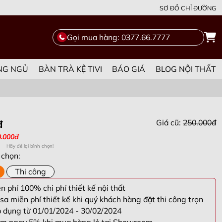
SƠ ĐỒ CHỈ ĐƯỜNG
Gọi mua hàng: 0377.66.7777
NG NGỦ
BÀN TRÀ KỆ TIVI
BÁO GIÁ
BLOG NỘI THẤT
Giá cũ:
250.000đ
đ
0.000đ
Hãy để lại bình chọn!
 chọn:
Thi công
 phí 100% chi phí thiết kế nội thất
sa miễn phí thiết kế khi quý khách hàng đặt thi công trọn
p dụng từ 01/01/2024 - 30/02/2024