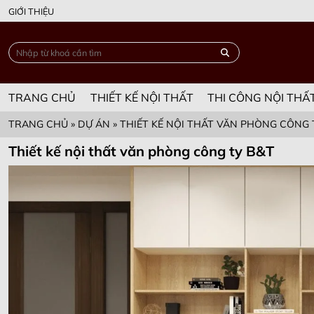
GIỚI THIỆU
TRANG CHỦ
THIẾT KẾ NỘI THẤT
THI CÔNG NỘI THẤ
TRANG CHỦ
»
DỰ ÁN
»
THIẾT KẾ NỘI THẤT VĂN PHÒNG CÔNG 
Thiết kế nội thất văn phòng công ty B&T