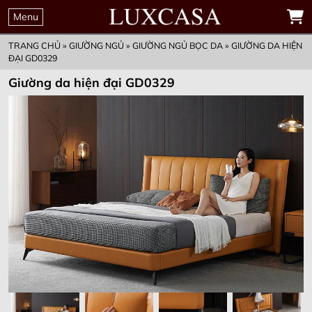
THỜI GIAN
00
00
00
00
ĐẶT MUA TRƯỚC
Menu
GIỮ KHUYẾN MẠI
Ngày
Giờ
Phút
Giây
ƯU ĐÃI CHỈ CÒN
TRANG CHỦ
»
GIƯỜNG NGỦ
»
GIƯỜNG NGỦ BỌC DA
»
GIƯỜNG DA HIỆN
ĐẠI GD0329
Giường da hiện đại GD0329