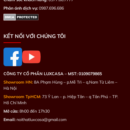
Phản ánh dịch vụ:
0987.696.686
KẾT NỐI VỚI CHÚNG TÔI
CÔNG TY CỔ PHẦN LUXCASA –
MST: 0109079865
Showroom HN:
8A Phạm Hùng – p.Mễ Trì – q.Nam Từ Liêm –
Hà Nội
Showroom TpHCM:
73 Ỷ Lan – p. Hiệp Tân – q Tân Phú – TP.
Hồ Chí Minh
Mở cửa:
8h00 đến 17h30
Email:
noithatluxcasa@gmail.com