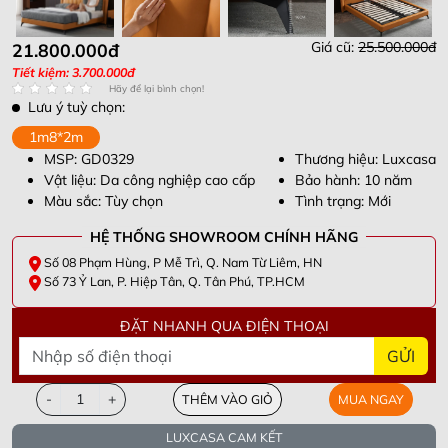
Giá cũ:
25.500.000đ
21.800.000đ
Tiết kiệm: 3.700.000đ
Hãy để lại bình chọn!
Lưu ý tuỳ chọn:
1m8*2m
MSP: GD0329
Thương hiệu: Luxcasa
Vật liệu: Da công nghiệp cao cấp
Bảo hành: 10 năm
Màu sắc: Tùy chọn
Tình trạng: Mới
HỆ THỐNG SHOWROOM CHÍNH HÃNG
Số 08 Phạm Hùng, P Mễ Trì, Q. Nam Từ Liêm, HN
Số 73 Ỷ Lan, P. Hiệp Tân, Q. Tân Phú, TP.HCM
ĐẶT NHANH QUA ĐIỆN THOẠI
GỬI
-
+
THÊM VÀO GIỎ
MUA NGAY
LUXCASA CAM KẾT