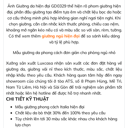
Long Thành, ấp 5 xã An Phước, Long Thành, Đồng Nai
Ảnh Giường da hiện đại GD0329 thể hiện rõ phom giường hiện
đại, phần đầu giường tạo điểm tựa êm và chất liệu bọc da hoặc
cơ cấu thông minh phù hợp không gian nghỉ ngơi tiện nghi. Khi
chọn giường, cần cân nhắc kích thước phòng, chiều cao nệm,
khoảng mở ngăn kéo nếu có và màu sắc so với sàn, rèm, tường.
Có thể xem thêm
giường ngủ hiện đại
để so sánh kiểu dáng
và tỷ lệ phù hợp.
Mẫu giường da phong cách đơn giản cho phòng ngủ nhỏ
Xưởng sản xuất Luxcasa nhận sản xuất các đơn đặt hàng về
giường da, giường vải nỉ theo kích thước, màu sắc, chất liệu
nhập khẩu theo yêu cầu. Khách hàng quan tâm hãy đến ngay
showroom của chúng tôi ở tòa ATS, số 8 Phạm Hùng, Mễ Trì,
Nam Từ Liêm, Hà Nội và Sài Gòn để trải nghiệm sản phẩm tốt
nhất hoặc liên hệ hotline để được hỗ trợ nhanh nhất.
CHI TIẾT KỸ THUẬT
Mẫu giường phong cách Italia hiện đại
Chất liệu da bò thật 30% đến 100% theo yêu cầu
Tùy chỉnh lên tới 30 màu sắc khác nhau cho khách hàng
lựa chọn