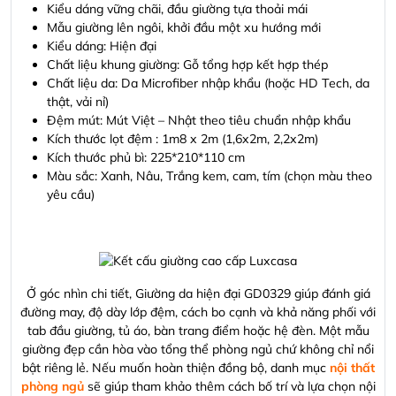
Kiểu dáng vững chãi, đầu giường tựa thoải mái
Mẫu giường lên ngôi, khởi đầu một xu hướng mới
Kiểu dáng: Hiện đại
Chất liệu khung giường: Gỗ tổng hợp kết hợp thép
Chất liệu da: Da Microfiber nhập khẩu (hoặc HD Tech, da
thật, vải nỉ)
Đệm mút: Mút Việt – Nhật theo tiêu chuẩn nhập khẩu
Kích thước lọt đệm : 1m8 x 2m (1,6x2m, 2,2x2m)
Kích thước phủ bì: 225*210*110 cm
Màu sắc: Xanh, Nâu, Trắng kem, cam, tím (chọn màu theo
yêu cầu)
Ở góc nhìn chi tiết, Giường da hiện đại GD0329 giúp đánh giá
đường may, độ dày lớp đệm, cách bo cạnh và khả năng phối với
tab đầu giường, tủ áo, bàn trang điểm hoặc hệ đèn. Một mẫu
giường đẹp cần hòa vào tổng thể phòng ngủ chứ không chỉ nổi
bật riêng lẻ. Nếu muốn hoàn thiện đồng bộ, danh mục
nội thất
phòng ngủ
sẽ giúp tham khảo thêm cách bố trí và lựa chọn nội