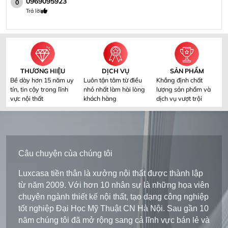
0969095923
0
Trả lời
THƯƠNG HIỆU
DỊCH VỤ
SẢN PHẨM
Bề dày hơn 15 năm uy
Luôn tận tâm từ điều
Khẳng định chất
tín, tin cậy trong lĩnh
nhỏ nhất làm hài lòng
lượng sản phẩm và
vực nội thất
khách hàng
dịch vụ vượt trội
Câu chuyện của chúng tôi
Luxcasa tiền thân là xưởng nội thất được thành lập
từ năm 2009. Với hơn 10 nhân sự là những họa viên
chuyên ngành thiết kế nội thất, tạo dạng công nghiệp
tốt nghiệp Đại Học Mỹ Thuật CN Hà Nội. Sau gần 10
năm chúng tôi đã mở rộng sang cả lĩnh vực bán lẻ và