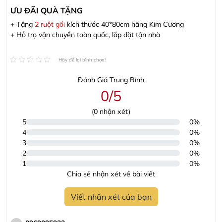
ƯU ĐÃI QUÀ TẶNG
+ Tặng
2 ruột gối
kích thước 40*80cm hãng Kim Cương
+ Hỗ trợ vận chuyển toàn quốc, lắp đặt tận nhà
Hãy để lại bình chọn!
Đánh Giá Trung Bình
0/5
(
0
nhận xét)
5
0%
4
0%
3
0%
2
0%
1
0%
Chia sẻ nhận xét về bài viết
Viết nhận xét của bạn