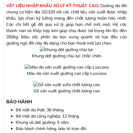
VẬT LIỆU NHẬP KHẨU XỬ LÝ KỸ THUẬT CAO
:
Giường da đôi
chung cư hiện đại GD329
với các chất liệu sản xuất được nhập
khẩu, lựa chọn kỹ lưỡng mang đến chất lượng hoàn hảo nhất.
Các chi tiết gỗ đã qua xử lý giúp hạn chế mối mọt. Hệ các
thanh nan và thép hợp kim giúp chịu được tải trọng lớn lên đến
350kg. Màu sắc phần da bọc xung quanh và tựa đầu của
giường ngủ đôi này đa dạng cho bạn thoải mái lựa chọn.
Khung dát giường chịu lực chắc chắn
Màu da sản xuất giường cao cấp Luxcasa
Gỗ sản xuất giường chất lượng cao
BẢO HÀNH
Bề mặt da thật: 36 tháng
Bề mặt da công nghiệp: 12 tháng
Khung và dát giường: 5 năm
Bảo hành chính hãng, bảo trì trọn đời