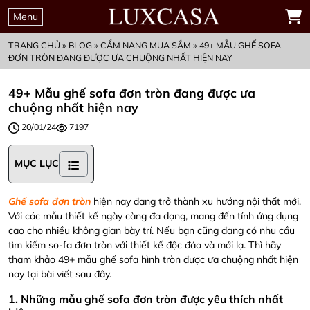
Menu
TRANG CHỦ
»
BLOG
»
CẨM NANG MUA SẮM
»
49+ MẪU GHẾ SOFA
ĐƠN TRÒN ĐANG ĐƯỢC ƯA CHUỘNG NHẤT HIỆN NAY
49+ Mẫu ghế sofa đơn tròn đang được ưa
chuộng nhất hiện nay
20/01/24
7197
MỤC LỤC
Ghế sofa đơn tròn
hiện nay đang trở thành xu hướng nội thất mới.
Với các mẫu thiết kế ngày càng đa dạng, mang đến tính ứng dụng
cao cho nhiều không gian bày trí. Nếu bạn cũng đang có nhu cầu
tìm kiếm so-fa đơn tròn với thiết kế độc đáo và mới lạ. Thì hãy
tham khảo 49+ mẫu ghế sofa hình tròn được ưa chuộng nhất hiện
nay tại bài viết sau đây.
1. Những mẫu ghế sofa đơn tròn được yêu thích nhất