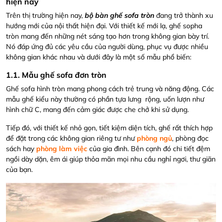
hiện nay
Trên thị trường hiện nay,
bộ bàn ghế sofa tròn
đang trở thành xu
hướng mới của nội thất hiện đại. Với thiết kế mới lạ, ghế sopha
tròn mang đến những nét sáng tạo hơn trong không gian bày trí.
Nó đáp ứng đủ các yêu cầu của người dùng, phục vụ được nhiều
không gian khác nhau và dưới đây là một số mẫu phổ biến:
1.1. Mẫu ghế sofa đơn tròn
Ghế sofa hình tròn mang phong cách trẻ trung và năng động. Các
mẫu ghế kiểu này thường có phần tựa lưng rộng, uốn lượn như
hình chữ C, mang đến cảm giác được che chở khi sử dụng.
Tiếp đó, với thiết kế nhỏ gọn, tiết kiệm diện tích, ghế rất thích hợp
để đặt trong các không gian riêng tư như
phòng ngủ
, phòng đọc
sách hay
phòng làm việc
của gia đình. Bên cạnh đó chi tiết đệm
ngồi dày dặn, êm ái giúp thỏa mãn mọi nhu cầu nghỉ ngơi, thư giãn
của bạn.