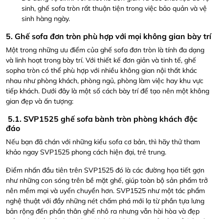
sinh, ghế sofa tròn rất thuận tiện trong việc bảo quản và vệ
sinh hàng ngày.
5. Ghế sofa đơn tròn phù hợp với mọi không gian bày trí
Một trong những ưu điểm của ghế sofa đơn tròn là tính đa dạng
và linh hoạt trong bày trí. Với thiết kế đơn giản và tinh tế, ghế
sopha tròn có thể phù hợp với nhiều không gian nội thất khác
nhau như phòng khách, phòng ngủ, phòng làm việc hay khu vực
tiếp khách. Dưới đây là một số cách bày trí để tạo nên một không
gian đẹp và ấn tượng:
5.1. SVP1525 ghế sofa bành tr
òn phòng khách độc
đáo
Nếu bạn đã chán với những kiểu sofa cơ bản, thì hãy thử tham
khảo ngay SVP1525 phong cách hiện đại, trẻ trung.
Điểm nhấn đầu tiên trên SVP1525 đó là các đường họa tiết gợn
như những con sóng trên bề mặt ghế, giúp toàn bộ sản phẩm trở
nên mềm mại và uyển chuyển hơn. SVP1525 như một tác phẩm
nghệ thuật với đầy những nét chấm phá mới lạ từ phần tựa lưng
bản rộng đến phần thân ghế nhô ra nhưng vẫn hài hòa và đẹp