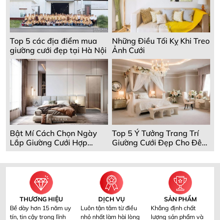
Top 5 các địa điểm mua
Những Điều Tối Kỵ Khi Treo
giường cưới đẹp tại Hà Nội
Ảnh Cưới
Bật Mí Cách Chọn Ngày
Top 5 Ý Tưởng Trang Trí
Lắp Giường Cưới Hợp
Giường Cưới Đẹp Cho Đêm
Phong Thủy
Tân Hôn
THƯƠNG HIỆU
DỊCH VỤ
SẢN PHẨM
Bề dày hơn 15 năm uy
Luôn tận tâm từ điều
Khẳng định chất
tín, tin cậy trong lĩnh
nhỏ nhất làm hài lòng
lượng sản phẩm và