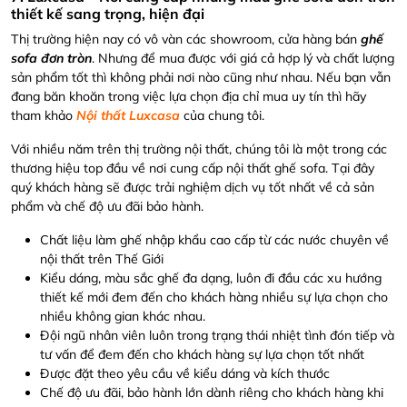
thiết kế sang trọng, hiện đại
Thị trường hiện nay có vô vàn các showroom, cửa hàng bán
ghế
sofa đơn tròn
. Nhưng để mua được với giá cả hợp lý và chất lượng
sản phẩm tốt thì không phải nơi nào cũng như nhau. Nếu bạn vẫn
đang băn khoăn trong việc lựa chọn địa chỉ mua uy tín thì hãy
tham khảo
Nội thất Luxcasa
của chung tôi.
Với nhiều năm trên thị trường nội thất, chúng tôi là một trong các
thương hiệu top đầu về nơi cung cấp nội thất ghế sofa. Tại đây
quý khách hàng sẽ được trải nghiệm dịch vụ tốt nhất về cả sản
phẩm và chế độ ưu đãi bảo hành.
Chất liệu làm ghế nhập khẩu cao cấp từ các nước chuyên về
nội thất trên Thế Giới
Kiểu dáng, màu sắc ghế đa dạng, luôn đi đầu các xu hướng
thiết kế mới đem đến cho khách hàng nhiều sự lựa chọn cho
nhiều không gian khác nhau.
Đội ngũ nhân viên luôn trong trạng thái nhiệt tình đón tiếp và
tư vấn để đem đến cho khách hàng sự lựa chọn tốt nhất
Được đặt theo yêu cầu về kiểu dáng và kích thước
Chế độ ưu đãi, bảo hành lớn dành riêng cho khách hàng khi