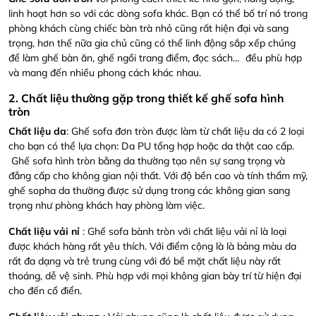
linh hoạt hơn so với các dòng sofa khác. Bạn có thể bố trí nó trong
phòng khách cùng chiếc bàn trà nhỏ cũng rất hiện đại và sang
trọng, hơn thế nữa gia chủ cũng có thể linh động sắp xếp chúng
để làm ghế bàn ăn, ghế ngồi trang điểm, đọc sách… đều phù hợp
và mang đến nhiều phong cách khác nhau.
2. Chất liệu thường gặp trong thiết kế ghế sofa hình
tròn
Chất liệu da
: Ghế sofa đơn tròn được làm từ chất liệu da có 2 loại
cho bạn có thể lựa chọn: Da PU tổng hợp hoặc da thật cao cấp.
Ghế sofa hình tròn bằng da thường tạo nên sự sang trọng và
đẳng cấp cho không gian nội thất. Với độ bền cao và tính thẩm mỹ,
ghế sopha da thường được sử dụng trong các không gian sang
trọng như phòng khách hay phòng làm việc.
Chất liệu vải nỉ
: Ghế sofa bành tròn với chất liệu vải nỉ là loại
được khách hàng rất yêu thích. Với điểm cộng là là bảng màu da
rất đa dạng và trẻ trung cùng với đó bề mặt chất liệu này rất
thoáng, dễ vệ sinh. Phù hợp với mọi không gian bày trí từ hiện đại
cho đến cổ điển.