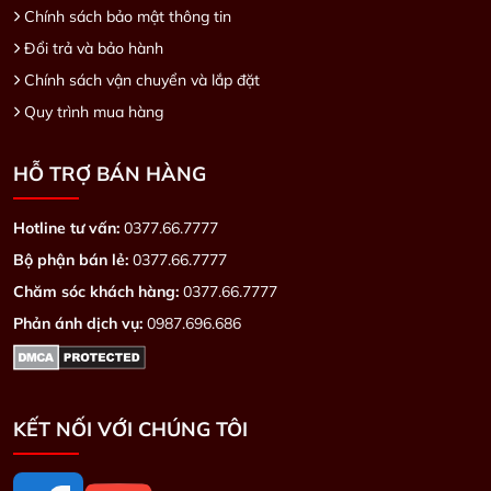
Chính sách bảo mật thông tin
Đổi trả và bảo hành
Chính sách vận chuyển và lắp đặt
Quy trình mua hàng
HỖ TRỢ BÁN HÀNG
Hotline tư vấn:
0377.66.7777
Bộ phận bán lẻ:
0377.66.7777
Chăm sóc khách hàng:
0377.66.7777
Phản ánh dịch vụ:
0987.696.686
KẾT NỐI VỚI CHÚNG TÔI