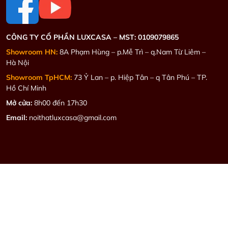
CÔNG TY CỔ PHẦN LUXCASA –
MST: 0109079865
Showroom HN:
8A Phạm Hùng – p.Mễ Trì – q.Nam Từ Liêm –
Hà Nội
Showroom TpHCM:
73 Ỷ Lan – p. Hiệp Tân – q Tân Phú – TP.
Hồ Chí Minh
Mở cửa:
8h00 đến 17h30
Email:
noithatluxcasa@gmail.com