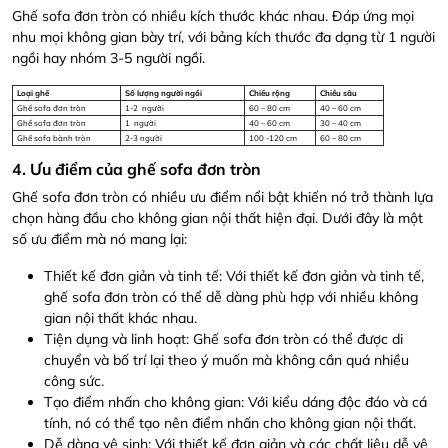
Ghế sofa đơn tròn có nhiều kích thước khác nhau. Đáp ứng mọi
nhu mọi không gian bày trí, với bảng kích thước đa dạng từ 1 người
ngồi hay nhóm 3-5 người ngồi.
Loại ghế
Số lượng người ngồi
Chiều rộng
Chiều sâu
Ghế sofa đơn tròn
1-2 người
60 – 80 cm
40 – 60 cm
Ghế sofa đơn tròn
1 người
40 – 60 cm
30 – 40 cm
Ghế sofa bành tròn
2-3 người
100 -120 cm
60 – 80 cm
4. Ưu điểm của ghế sofa đơn tròn
Ghế sofa đơn tròn có nhiều ưu điểm nổi bật khiến nó trở thành lựa
chọn hàng đầu cho không gian nội thất hiện đại. Dưới đây là một
số ưu điểm mà nó mang lại:
Thiết kế đơn giản và tinh tế: Với thiết kế đơn giản và tinh tế,
ghế sofa đơn tròn có thể dễ dàng phù hợp với nhiều không
gian nội thất khác nhau.
Tiện dụng và linh hoạt: Ghế sofa đơn tròn có thể được di
chuyển và bố trí lại theo ý muốn mà không cần quá nhiều
công sức.
Tạo điểm nhấn cho không gian: Với kiểu dáng độc đáo và cá
tính, nó có thể tạo nên điểm nhấn cho không gian nội thất.
Dễ dàng vệ sinh: Với thiết kế đơn giản và các chất liệu dễ vệ