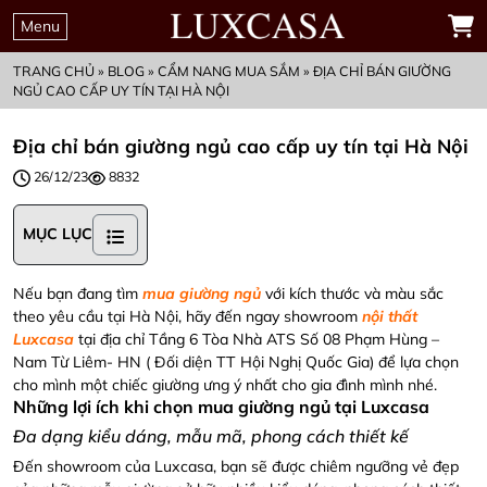
Menu
TRANG CHỦ
»
BLOG
»
CẨM NANG MUA SẮM
»
ĐỊA CHỈ BÁN GIƯỜNG
NGỦ CAO CẤP UY TÍN TẠI HÀ NỘI
Địa chỉ bán giường ngủ cao cấp uy tín tại Hà Nội
26/12/23
8832
MỤC LỤC
Nếu bạn đang tìm
mua giường ngủ
với kích thước và màu sắc
theo yêu cầu tại Hà Nội, hãy đến ngay showroom
nội thất
Luxcasa
tại địa chỉ Tầng 6 Tòa Nhà ATS Số 08 Phạm Hùng –
Nam Từ Liêm- HN ( Đối diện TT Hội Nghị Quốc Gia) để lựa chọn
cho mình một chiếc giường ưng ý nhất cho gia đình mình nhé.
Những lợi ích khi chọn mua giường ngủ tại Luxcasa
Đa dạng kiểu dáng, mẫu mã, phong cách thiết kế
Đến showroom của Luxcasa, bạn sẽ được chiêm ngưỡng vẻ đẹp