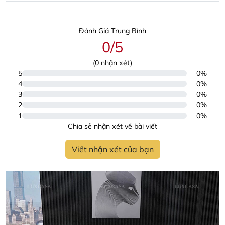
Đánh Giá Trung Bình
0/5
(
0
nhận xét)
5
0%
4
0%
3
0%
2
0%
1
0%
Chia sẻ nhận xét về bài viết
Viết nhận xét của bạn