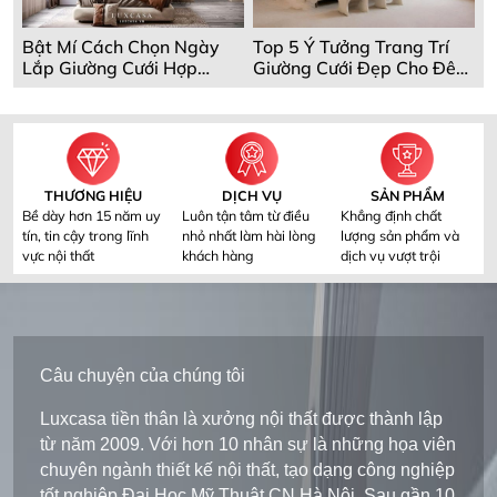
Bật Mí Cách Chọn Ngày
Top 5 Ý Tưởng Trang Trí
Lắp Giường Cưới Hợp
Giường Cưới Đẹp Cho Đêm
Phong Thủy
Tân Hôn
THƯƠNG HIỆU
DỊCH VỤ
SẢN PHẨM
Bề dày hơn 15 năm uy
Luôn tận tâm từ điều
Khẳng định chất
tín, tin cậy trong lĩnh
nhỏ nhất làm hài lòng
lượng sản phẩm và
vực nội thất
khách hàng
dịch vụ vượt trội
Câu chuyện của chúng tôi
Luxcasa tiền thân là xưởng nội thất được thành lập
từ năm 2009. Với hơn 10 nhân sự là những họa viên
chuyên ngành thiết kế nội thất, tạo dạng công nghiệp
tốt nghiệp Đại Học Mỹ Thuật CN Hà Nội. Sau gần 10