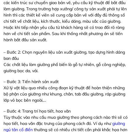
các kiến trúc sư chuyển giao bản vẽ, yêu cầu kỹ thuật để bắt đầu
làm giường. Trong trường hợp xưởng/ công ty sản xuất phải tự lên
hình thì các thiết kế viên sẽ cung cấp bản vẽ với đầy đủ thông số
chi tiết về chất liệu, kích thước, kiểu dáng, màu sắc của giường.
Hoặc khi tiếp nhận yêu cầu từ khách hàng sẽ có trao đổi rõ ràng
hơn về chi tiết sản phẩm. Sau khi thống nhất phương án sẽ tiến
hành bắt đầu sản xuất.
– Bước 2: Chọn nguyên liệu sản xuất giường, tạo dựng hình dáng
ban đầu
Các chất liệu làm giường phổ biến là gỗ tự nhiên, gỗ công nghiệp,
giường bọc da, vải.
– Bước 3: Tiến hành sản xuất
Xử lý vật liệu qua nhiều công đoạn kỹ thuật để hoàn thiện những
bộ phận của giường như khung, chân, tab đầu giường, ráp giường
lớp vỏ bọc bên ngoài,…
– Bước 4: Trang trí họa tiết, hoa văn
Tùy thuộc vào nhu cầu mua giường theo phong cách nào thì sẽ có
họa tiết, hoa văn đặc trưng của phong cách đó. Ví dụ như
giường
ngủ tân cổ điển
thường sẽ có nhiều chi tiết cần phải khắc họa hơn