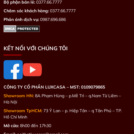
Bộ phận bán lẻ:
0377.66.7777
Chăm sóc khách hàng:
0377.66.7777
Phản ánh dịch vụ:
0987.696.686
KẾT NỐI VỚI CHÚNG TÔI
CÔNG TY CỔ PHẦN LUXCASA –
MST: 0109079865
Showroom HN:
8A Phạm Hùng – p.Mễ Trì – q.Nam Từ Liêm –
Hà Nội
Showroom TpHCM:
73 Ỷ Lan – p. Hiệp Tân – q Tân Phú – TP.
Hồ Chí Minh
Mở cửa:
8h00 đến 17h30