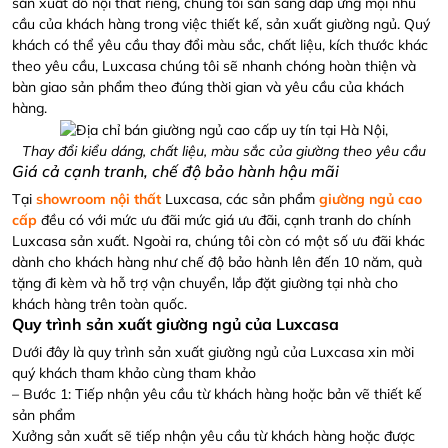
sản xuất đồ nội thất riêng, chúng tôi sẵn sàng đáp ứng mọi nhu
cầu của khách hàng trong việc thiết kế, sản xuất giường ngủ. Quý
khách có thể yêu cầu thay đổi màu sắc, chất liệu, kích thước khác
theo yêu cầu, Luxcasa chúng tôi sẽ nhanh chóng hoàn thiện và
bàn giao sản phẩm theo đúng thời gian và yêu cầu của khách
hàng.
Thay đổi kiểu dáng, chất liệu, màu sắc của giường theo yêu cầu
Giá cả cạnh tranh, chế độ bảo hành hậu mãi
Tại
showroom nội thất
Luxcasa, các sản phẩm
giường ngủ cao
cấp
đều có với mức ưu đãi mức giá ưu đãi, cạnh tranh do chính
Luxcasa sản xuất. Ngoài ra, chúng tôi còn có một số ưu đãi khác
dành cho khách hàng như chế độ bảo hành lên đến 10 năm, quà
tặng đi kèm và hỗ trợ vận chuyển, lắp đặt giường tại nhà cho
khách hàng trên toàn quốc.
Quy trình sản xuất giường ngủ của Luxcasa
Dưới đây là quy trình sản xuất giường ngủ của Luxcasa xin mời
quý khách tham khảo cùng tham khảo
– Bước 1: Tiếp nhận yêu cầu từ khách hàng hoặc bản vẽ thiết kế
sản phẩm
Xưởng sản xuất sẽ tiếp nhận yêu cầu từ khách hàng hoặc được