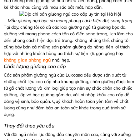
của những mẫu giường sở hữu nhiều kiểu dáng, phong cách thiết
kế khác nhau cùng với màu sắc bắt mắt, hấp dẫn.
Mẫu giường ngủ bọc da mang phong cách hiện đại, sang trọng
Tại đây, chúng tôi có đủ các loại giường ngủ từ giường bọc da,
giường vải mang phong cách tân cổ điển sang trọng, lịch lãm cho
đến phong cách hiện đại, trẻ trung. Không những thế, chúng tôi
cũng bày bán cả những sản phẩm giường đa năng, tiện lợi thích
hợp với những khách hàng ưa thích sự tiện lợi, gọn gàng hay
không gian phòng ngủ
nhỏ, hẹp.
Chất lượng giường cao cấp
Các sản phẩm giường ngủ của Luxcasa đều được sản xuất từ
những chất liệu cao cấp như khung giường, chân giường được làm
từ gỗ chất lượng và kim loại giúp tạo nên sự chắc chắn cho chiếc
giường, lớp vỏ bọc giường gồm da, vải, nỉ nhập khẩu cao cấp dễ
dàng vệ sinh, bảo quản. Quý khách hoàn toàn yên tâm về chất
lượng cũng như đảm bảo an toàn sức khỏe trong quá trình sử
dụng.
Thay đổi theo yêu cầu
Với đội ngũ nhân lực đông đảo chuyên môn cao, cùng với xưởng