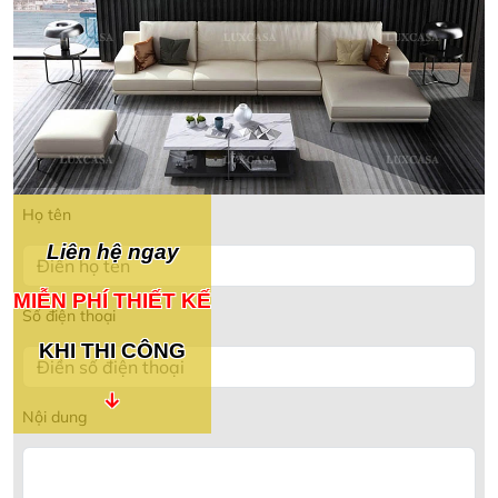
Họ tên
Liên hệ ngay
MIỄN PHÍ THIẾT KẾ
Số điện thoại
KHI THI CÔNG
↓
Nội dung